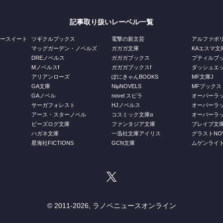
記事取り扱いレーベル一覧
ジースイート
ツギクルブックス
電撃の新文芸
アルファポ
マッグガーデン・ノベルズ
ガガガ文庫
KAエスマ文
DREノベルス
ガガガブックス
プティルブ
Mノベルスf
ガガガブックスf
ダッシュエ
アリアンローズ
ぽにきゃんBOOKS
MF文庫J
GA文庫
NiμNOVELS
MFブックス
GAノベル
novel スピラ
オーバーラ
ス
サーガフォレスト
HJノベルス
オーバーラ
庫
アース・スターノベル
コスミック文庫α
オーバーラッ
ビーズログ文庫
ファンタジア文庫
ブレイブ文
ハガネ文庫
一迅社文庫アイリス
グラストNOV
星海社FICTIONS
GCN文庫
ムゲンライ
© 2011-
2026, ラノベニュースオンライン