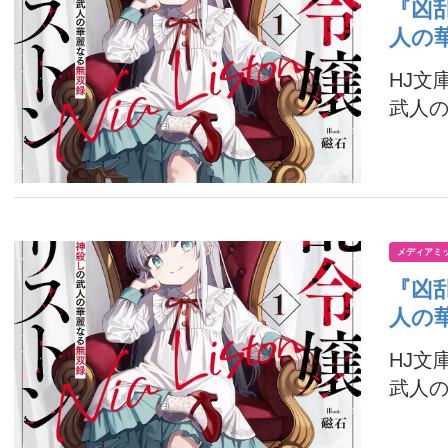
『凶
人の
HJ文
武人の
メディアミ
『凶
人の
HJ文
武人の