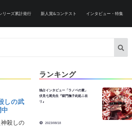
シリーズ累計発行
新人賞&コンテスト
インタビュー・特集
ランキング
独占インタビュー「ラノベの素」
伏見七尾先生『獄門撫子此処ニ在
殺しの武
リ』
開中
た神殺しの
2023/08/18