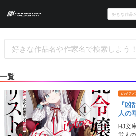
一覧
ピックアッ
『凶
人の
HJ文
武人の