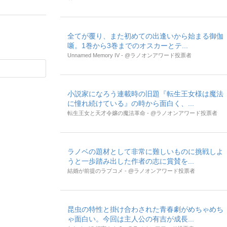
全てが覆り、また初めての出逢いから始まる御伽
噺。1巻から3巻までのオスカーとテ...
Unnamed Memory IV - @ラノオンアワード投票者
小説家になろう連載時の旧題『転生王女様は魔法
に憧れ続けている』の時から面白く、...
転生王女と天才令嬢の魔法革命 - @ラノオンアワード投票者
ラノベの題材として非常に難しいものに挑戦しよ
うと一歩踏み出した作者の志に賞賛を...
結婚が前提のラブコメ - @ラノオンアワード投票者
昆虫の特性と掛け合わされた青春劇がめちゃめち
ゃ面白い。今回は主人公の有吉が成長...