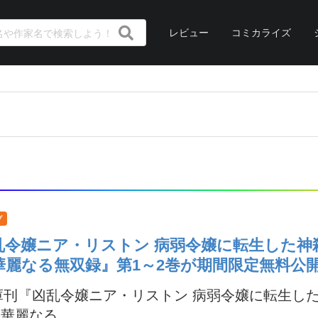
レビュー
コミカライズ
プ
乱令嬢ニア・リストン 病弱令嬢に転生した神
華麗なる無双録』第1～2巻が期間限定無料公
庫刊『凶乱令嬢ニア・リストン 病弱令嬢に転生し
華麗なる...