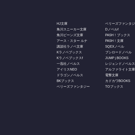
HJ文庫
ベリーズファンタ
角川スニーカー文庫
Dノベルf
角川ビーンズ文庫
PASH！ブックス
アース・スター ルナ
PASH！文庫
講談社ラノベ文庫
SQEXノベル
Kラノベブックス
ブシロードノベル
Kラノベブックスf
JUMP j BOOKS
一迅社ノベルス
レジェンドノベル
アイリスNEO
アルファライト文
ドラゴンノベルス
電撃文庫
BKブックス
カドカワBOOKS
ベリーズファンタジー
TOブックス