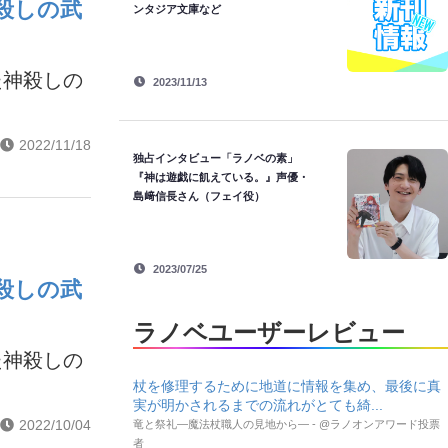
殺しの武
ンタジア文庫など
た神殺しの
2023/11/13
2022/11/18
独占インタビュー「ラノベの素」
『神は遊戯に飢えている。』声優・
島﨑信長さん（フェイ役）
2023/07/25
殺しの武
ラノベユーザーレビュー
た神殺しの
杖を修理するために地道に情報を集め、最後に真
実が明かされるまでの流れがとても綺...
2022/10/04
竜と祭礼―魔法杖職人の見地から― - @ラノオンアワード投票
者