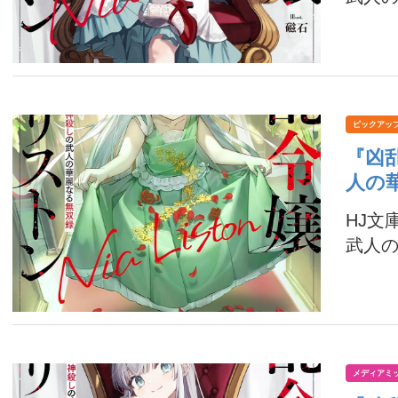
ピックアッ
『凶
人の
HJ文
武人の
メディアミ