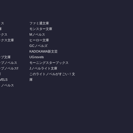
リス
ファミ通文庫
庫
モンスター文庫
ックス
Mノベルス
ックス文庫
ヒーロー文庫
GCノベルズ
KADOKAWA新文芸
ップ文庫
UGnovels
ップノベルス
モーニングスターブックス
プノベルスf
Jノベルライト文庫
庫
このライトノベルがすごい！文
ELS
庫
トノベルス