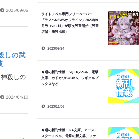
2025/09/05
ライトノベル専門フリーペーパー
「ラノベNEWSオフライン」2023年9
月号（vol.14）が順次設置開始（設置
店舗・施設掲載）
2023/09/24
殺しの武
破
今週の新刊情報：SQEXノベル、電撃
た神殺しの
文庫、カドカワBOOKS、ツギクルブ
ックスなど
2024/04/10
2023/11/06
今週の新刊情報：GA文庫、アース・
スターノベル、電撃の新文芸、ファ