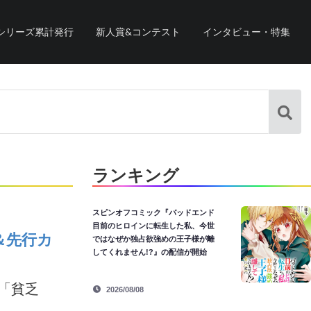
シリーズ累計発行
新人賞&コンテスト
インタビュー・特集
ランキング
スピンオフコミック『バッドエンド
目前のヒロインに転生した私、今世
＆先行カ
ではなぜか独占欲強めの王子様が離
してくれません!?』の配信が開始
話「貧乏
2026/08/08