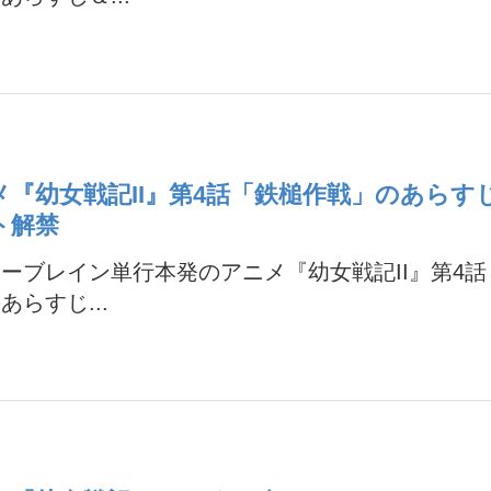
メ『幼女戦記II』第4話「鉄槌作戦」のあらす
ト解禁
ーブレイン単行本発のアニメ『幼女戦記II』第4
あらすじ...