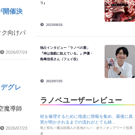
リ』
が開催決
2023/08/18
タク向けパ
独占インタビュー「ラノベの素」
2026/07/24
『神は遊戯に飢えている。』声優・
島﨑信長さん（フェイ役）
2023/07/25
・デグレ
ラノベユーザーレビュー
空魔導師
杖を修理するために地道に情報を集め、最後に真
実が明かされるまでの流れがとても綺...
2026/07/23
竜と祭礼―魔法杖職人の見地から― - @ラノオンアワード投票
者