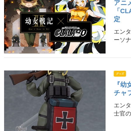
アニ
「C
定
エンタ
ーソナ
グッズ
『幼
チャフ
エン
士官の