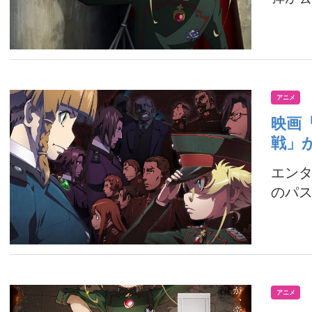
アニメ
映画
戦」が
エンタ
のパス
アニメ