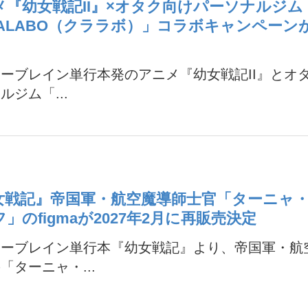
メ『幼女戦記II』×オタク向けパーソナルジム
LALABO（クララボ）」コラボキャンペーン
ーブレイン単行本発のアニメ『幼女戦記II』とオ
ルジム「...
女戦記』帝国軍・航空魔導師士官「ターニャ
」のfigmaが2027年2月に再販売決定
ターブレイン単行本『幼女戦記』より、帝国軍・航
「ターニャ・...