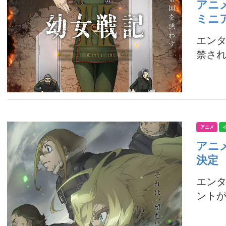
アニ
ミニ
エンタ
禁され
アニメ
アニ
決定
エンタ
ントが、