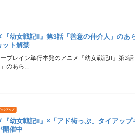
メ『幼女戦記II』第3話「善意の仲介人」のあ
カット解禁
ーブレイン単行本発のアニメ『幼女戦記II』第3
」のあら...
ピックアップ
メ『幼女戦記II』×「アド街っぷ」タイアップ
が開催中