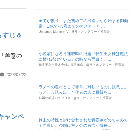
全てが覆り、また初めての出逢いから始まる御伽
噺。1巻から3巻までのオスカーとテ...
Unnamed Memory IV - @ラノオンアワード投票者
らすじ＆
小説家になろう連載時の旧題『転生王女様は魔法
話「善意の
に憧れ続けている』の時から面白く、...
転生王女と天才令嬢の魔法革命 - @ラノオンアワード投票者
2026/07/22
ラノベの題材として非常に難しいものに挑戦しよ
うと一歩踏み出した作者の志に賞賛を...
結婚が前提のラブコメ - @ラノオンアワード投票者
キャンペ
昆虫の特性と掛け合わされた青春劇がめちゃめち
ゃ面白い。今回は主人公の有吉が成長...