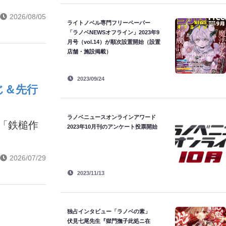
2026/08/05
ライトノベル専門フリーペーパー
「ラノベNEWSオフライン」2023年9
月号（vol.14）が順次設置開始（設置
店舗・施設掲載）
2023/09/24
じ＆先行
ラノベニュースオンラインアワード
話「鉄槌作
2023年10月刊のアンケート投票開始
2026/07/29
2023/11/13
独占インタビュー「ラノベの素」
伏見七尾先生『獄門撫子此処ニ在