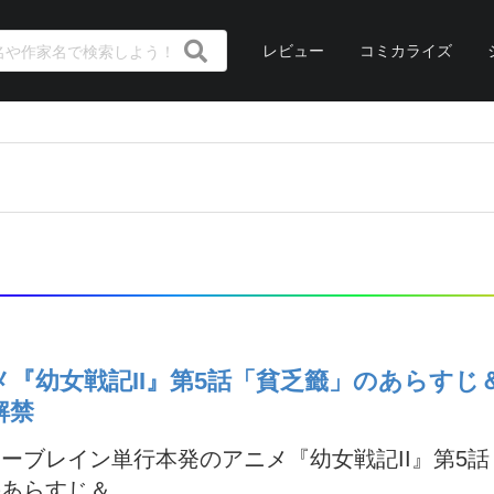
レビュー
コミカライズ
メ『幼女戦記II』第5話「貧乏籤」のあらすじ
解禁
ーブレイン単行本発のアニメ『幼女戦記II』第5
あらすじ＆...