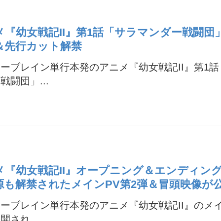
メ『幼女戦記II』第1話「サラマンダー戦闘団
＆先行カット解禁
ーブレイン単行本発のアニメ『幼女戦記II』第1
戦闘団」...
メ『幼女戦記II』オープニング＆エンディン
源も解禁されたメインPV第2弾＆冒頭映像が
ーブレイン単行本発のアニメ『幼女戦記II』のメイ
開され...