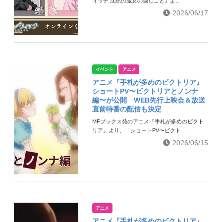
ィッチ 沈黙の魔⼥の隠しごと』よ...
2026/06/17
イベント
アニメ
アニメ『手札が多めのビクトリア』
ショートPV〜ビクトリアとノンナ
編〜が公開 WEB先行上映会＆放送
直前特番の配信も決定
MFブックス発のアニメ『手札が多めのビクト
リア』より、「ショートPV〜ビクト...
2026/06/15
アニメ
アニメ『手札が多めのビクトリア』