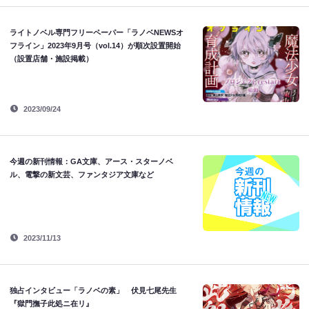
ライトノベル専門フリーペーパー「ラノベNEWSオ
フライン」2023年9月号（vol.14）が順次設置開始
（設置店舗・施設掲載）
2023/09/24
今週の新刊情報：GA文庫、アース・スターノベ
ル、電撃の新文芸、ファンタジア文庫など
2023/11/13
独占インタビュー「ラノベの素」 伏見七尾先生
『獄門撫子此処ニ在リ』