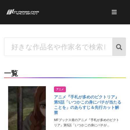
一覧
アニメ
アニメ『手札が多めのビクトリア』
第5話「いつかこの身にバチが当たる
ことを」のあらすじ＆先行カット解
禁
MFブックス発のアニメ『手札が多めのビクト
リア』第5話「いつかこの身にバチが...