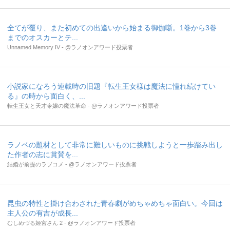
全てが覆り、また初めての出逢いから始まる御伽噺。1巻から3巻
までのオスカーとテ...
Unnamed Memory IV - @ラノオンアワード投票者
小説家になろう連載時の旧題『転生王女様は魔法に憧れ続けてい
る』の時から面白く、...
転生王女と天才令嬢の魔法革命 - @ラノオンアワード投票者
ラノベの題材として非常に難しいものに挑戦しようと一歩踏み出し
た作者の志に賞賛を...
結婚が前提のラブコメ - @ラノオンアワード投票者
昆虫の特性と掛け合わされた青春劇がめちゃめちゃ面白い。今回は
主人公の有吉が成長...
むしめづる姫宮さん 2 - @ラノオンアワード投票者