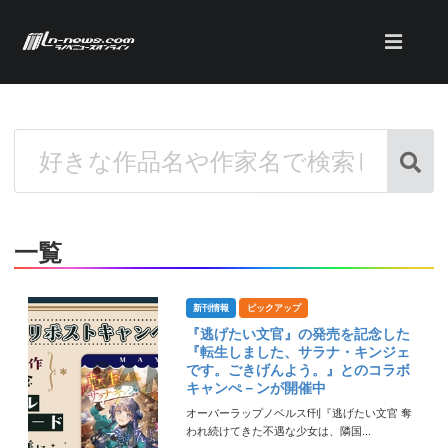
一覧
新刊情報
ピックアップ
『逃げたい文官』の発売を記念した
『転生しました、サラナ・キンジェ
です。ごきげんよう。』とのコラボ
キャンぺ－ンが開催中
オーバーラップノベルスf刊『逃げたい文官 奪
われ続けてきた不遇な少女は、隣国...