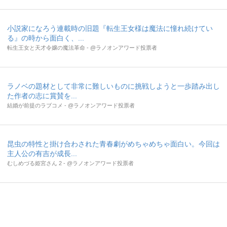
小説家になろう連載時の旧題『転生王女様は魔法に憧れ続けてい
る』の時から面白く、...
転生王女と天才令嬢の魔法革命 - @ラノオンアワード投票者
ラノベの題材として非常に難しいものに挑戦しようと一歩踏み出し
た作者の志に賞賛を...
結婚が前提のラブコメ - @ラノオンアワード投票者
昆虫の特性と掛け合わされた青春劇がめちゃめちゃ面白い。今回は
主人公の有吉が成長...
むしめづる姫宮さん 2 - @ラノオンアワード投票者