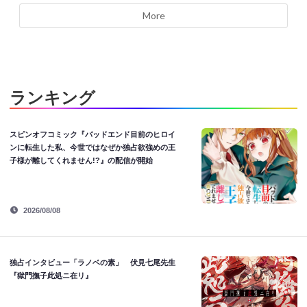
More
ランキング
スピンオフコミック『バッドエンド目前のヒロイ
ンに転生した私、今世ではなぜか独占欲強めの王
子様が離してくれません!?』の配信が開始
2026/08/08
独占インタビュー「ラノベの素」 伏見七尾先生
『獄門撫子此処ニ在リ』