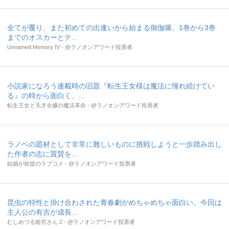
全てが覆り、また初めての出逢いから始まる御伽噺。1巻から3巻
までのオスカーとテ...
Unnamed Memory IV - @ラノオンアワード投票者
小説家になろう連載時の旧題『転生王女様は魔法に憧れ続けてい
る』の時から面白く、...
転生王女と天才令嬢の魔法革命 - @ラノオンアワード投票者
ラノベの題材として非常に難しいものに挑戦しようと一歩踏み出し
た作者の志に賞賛を...
結婚が前提のラブコメ - @ラノオンアワード投票者
昆虫の特性と掛け合わされた青春劇がめちゃめちゃ面白い。今回は
主人公の有吉が成長...
むしめづる姫宮さん 2 - @ラノオンアワード投票者