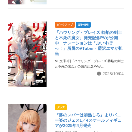
ピックアップ
新刊情報
『ハウリング・ブレイズ 葬焔の剣士
と不死の魔女』発売記念PVが公開
中 ナレーションは「ぶいすぽ
っ！」所属のVTuber・藍沢エマが担
当
MF文庫J刊『ハウリング・ブレイズ 葬焔の剣士
と不死の魔女』の発売記念PVが...
2025/10/04
グッズ
『豚のレバーは加熱しろ』よりバニ
ー姿のジェス1／4スケールフィギュ
アが2025年4月発売