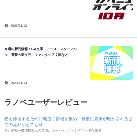
2023/11/13
今週の新刊情報：GA文庫、アース・スターノベ
ル、電撃の新文芸、ファンタジア文庫など
2023/11/13
ラノベユーザーレビュー
杖を修理するために地道に情報を集め、最後に真実が明かされるま
での流れがとても綺...
竜と祭礼―魔法杖職人の見地から― - @ラノオンアワード投票者