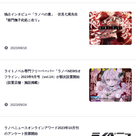
独占インタビュー「ラノベの素」 伏見七尾先生
『獄門撫子此処ニ在リ』
2023/08/18
ライトノベル専門フリーペーパー「ラノベNEWSオ
フライン」2023年9月号（vol.14）が順次設置開始
（設置店舗・施設掲載）
2023/09/24
ラノベニュースオンラインアワード2023年10月刊
のアンケート投票開始