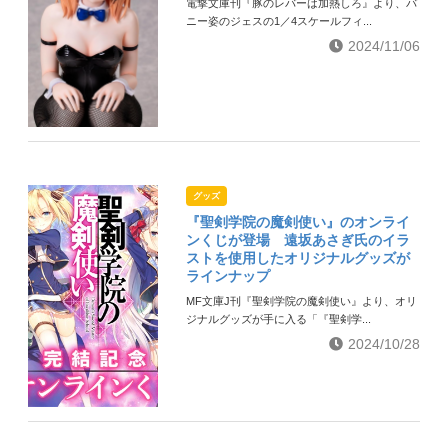
電撃文庫刊『豚のレバーは加熱しろ』より、バ
ニー姿のジェスの1／4スケールフィ...
2024/11/06
グッズ
『聖剣学院の魔剣使い』のオンライ
ンくじが登場 遠坂あさぎ氏のイラ
ストを使用したオリジナルグッズが
ラインナップ
MF文庫J刊『聖剣学院の魔剣使い』より、オリ
ジナルグッズが手に入る「『聖剣学...
2024/10/28