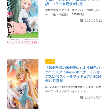
話ニコ生一挙配信が決定
電撃文庫発のアニメ『豚のレバーは加熱しろ』
のニコ生一挙配信が、2024年4月...
2024/04/11
グッズ
『聖剣学院の魔剣使い』より秘色の
バニースタイルのレギーナ・メルセ
デス1／6スケールフィギュアが2024
年10月発売
MF文庫J刊『聖剣学院の魔剣使い』より、秘色
のバニースタイルのレギーナ・メル...
2024/04/07