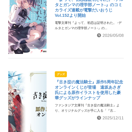
タとガンマの理学部ノート-』のコミ
カライズ連載が電撃だいおうじ
Vol.152より開始
電撃文庫刊『よって、初恋は証明された。 -デ
ルタとガンマの理学部ノート-』の...
2026/05/08
グッズ
『古き掟の魔法騎士』原作5周年記念
オンラインくじが登場 遠坂あさぎ
氏による原作イラストを使用した豪
華グッズがラインナップ
ファンタジア文庫刊『古き掟の魔法騎士』よ
り、オリジナルグッズが手に入る「『古...
2025/12/11