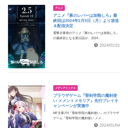
アニメ
アニメ『豚のレバーは加熱しろ』最
終回は2024年2月5日（月）より放送
＆配信決定
電撃文庫発のアニメ『豚のレバーは加熱しろ』
の最終回となる第12話が、2024...
2024/01/21
メディアミックス
ブラウザゲーム『聖剣学院の魔剣使
い メメントメモリア』先行プレイキ
ャンペーンが実施中
MF文庫J刊『聖剣学院の魔剣使い』のブラウザ
ゲーム『聖剣学院の魔剣使い メメ...
2024/01/04