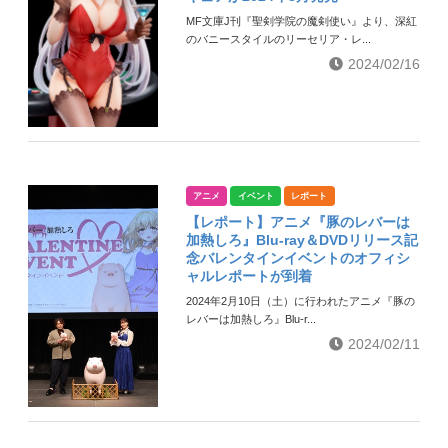
MF文庫J刊『聖剣学院の魔剣使い』より、深紅
のバニースタイルのリーセリア・レ...
2024/02/16
アニメ
イベント
レポート
【レポート】アニメ『豚のレバーは
加熱しろ』Blu-ray＆DVDリリース記
念バレンタインイベントのオフィシ
ャルレポートが到着
2024年2月10日（土）に行われたアニメ『豚の
レバーは加熱しろ』Blu-r...
2024/02/11