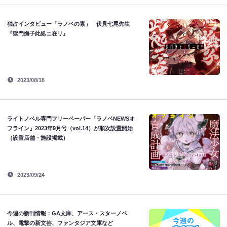
独占インタビュー「ラノベの素」 伏見七尾先生
『獄門撫子此処ニ在リ』
2023/08/18
ライトノベル専門フリーペーパー「ラノベNEWSオ
フライン」2023年9月号（vol.14）が順次設置開始
（設置店舗・施設掲載）
2023/09/24
今週の新刊情報：GA文庫、アース・スターノベ
ル、電撃の新文芸、ファンタジア文庫など