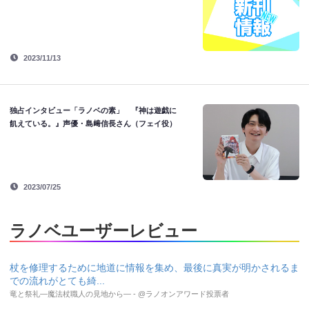
2023/11/13
独占インタビュー「ラノベの素」 『神は遊戯に
飢えている。』声優・島﨑信長さん（フェイ役）
2023/07/25
ラノベユーザーレビュー
杖を修理するために地道に情報を集め、最後に真実が明かされるま
での流れがとても綺...
竜と祭礼―魔法杖職人の見地から― - @ラノオンアワード投票者