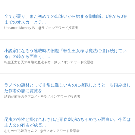
全てが覆り、また初めての出逢いから始まる御伽噺。1巻から3巻
までのオスカーとテ...
Unnamed Memory IV - @ラノオンアワード投票者
小説家になろう連載時の旧題『転生王女様は魔法に憧れ続けてい
る』の時から面白く、...
転生王女と天才令嬢の魔法革命 - @ラノオンアワード投票者
ラノベの題材として非常に難しいものに挑戦しようと一歩踏み出し
た作者の志に賞賛を...
結婚が前提のラブコメ - @ラノオンアワード投票者
昆虫の特性と掛け合わされた青春劇がめちゃめちゃ面白い。今回は
主人公の有吉が成長...
むしめづる姫宮さん 2 - @ラノオンアワード投票者