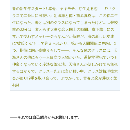
春の新学年スタート! 幸せ、ヤキモチ、芽生える恋――!?『ク
ラスで二番目に可愛い』朝凪海と俺・前原真樹は、この春二年
生になった。海とは別のクラスになってしまったけど……登校
前の30分は、変わらず大事な恋人同士の時間。廊下越しにス
マホで交わすメッセージもなんだか新鮮だ。海の新しい友達
に“彼氏くん”として迎えられたり、拡がる人間関係に戸惑いつ
つ、期待に胸が高鳴りもして――。そんな俺のクラスには、天
海さんの他にもう一人目立つ人物がいた。遅刻常習犯でいつも
仲良くなっていく冷淡な荒江渚。天海さんが話しかけても無視
するばかりで、クラス一丸とは言い難い中、クラス対抗球技大
会が迫り!?手を取り合って、ぶつかって。青春と恋が芽吹く第
4巻!
――
それでは自己紹介からお願いします。