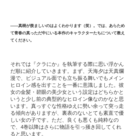
――真樹が羨ましいのはよくわかります（笑）。では、あらため
て青春の真っただ中にいる本作のキャラクターたちについて教え
てください。
それでは『クラにか』を執筆する際に思い浮かん
だ順に紹介していきます。まず、天海夕は天真爛
漫で、ビジュアル面でも立ち振る舞いでもメイン
ヒロイン感を出すことを一番に意識しました。彼
女の金髪・碧眼の美少女という設定はどちらかと
いうと少し前の典型的なヒロイン像なのかなと思
います。真っすぐな性格ゆえに勢い余って突っ走
る傾向がありますが、裏表のないとても素直で優
しい女の子です。ただ、良くも悪くも純粋なの
で、4巻以降はさらに物語を引っ掻き回してくれ
ると思います。