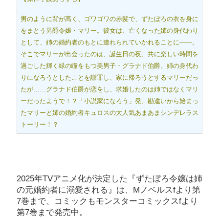
男のように背が高く、ゴワゴワの赤髪で、ずたぼろの衣を身に
をまとう男爵令嬢・マリー。彼女は、亡くなった姉の身代わり
として、姉の婚約者のもとに連れられていかれることに――。
そこでマリーが出会ったのは、誕生日の夜、共に楽しい時間を
過ごした輝く緑の瞳をもつ美男子・グラナド伯爵。姉の身代わ
りになろうとしたことを謝罪し、家に帰ろうとするマリーだっ
たが……グラナド伯爵が恋をし、求婚したのは姉ではなくマリ
ーだったようで！？「小説家になろう」発、勘違いから始まっ
たマリーと姉の婚約者キュロスの大人気あまあまシンデレラス
トーリー！？
2025年TVアニメ化が決定した『ずたぼろ令嬢は姉
の元婚約者に溺愛される』は、Mノベルスfより第
7巻まで、コミックもモンスターコミックスfより
第7巻まで発売中。