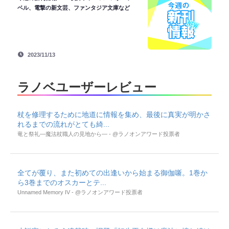
ベル、電撃の新文芸、ファンタジア文庫など
2023/11/13
ラノベユーザーレビュー
杖を修理するために地道に情報を集め、最後に真実が明かさ
れるまでの流れがとても綺...
竜と祭礼―魔法杖職人の見地から― - @ラノオンアワード投票者
全てが覆り、また初めての出逢いから始まる御伽噺。1巻か
ら3巻までのオスカーとテ...
Unnamed Memory IV - @ラノオンアワード投票者