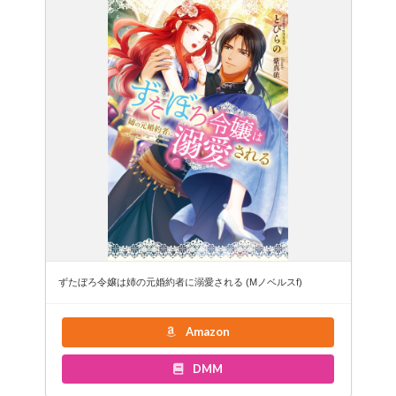
ずたぼろ令嬢は姉の元婚約者に溺愛される (Mノベルスf)
Amazon
DMM