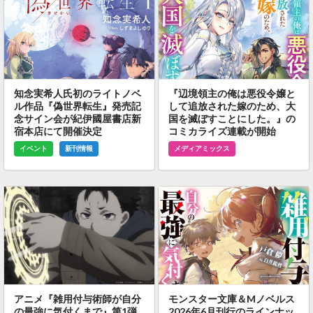
知念実希人氏初のライトノベ
『辺境領主の俺は悪役令嬢と
ル作品『偽世界転生』発売記
して追放された嫁のため、大
念サイン会が紀伊國屋書店新
国を滅ぼすことにした。』の
宿本店にて開催決定
コミカライズ連載が開始
イベント
新刊情報
メディアミックス
アニメ『雑用付与術師が自分
モンスター文庫＆Mノベルス
の最強に気付くまで』第1弾
2026年6月刊行のラインナッ