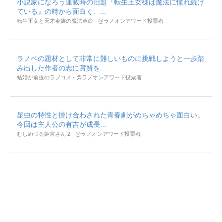
小説家になろう連載時の旧題『転生王女様は魔法に憧れ続け
ている』の時から面白く、...
転生王女と天才令嬢の魔法革命 - @ラノオンアワード投票者
ラノベの題材として非常に難しいものに挑戦しようと一歩踏
み出した作者の志に賞賛を...
結婚が前提のラブコメ - @ラノオンアワード投票者
昆虫の特性と掛け合わされた青春劇がめちゃめちゃ面白い。
今回は主人公の有吉が成長...
むしめづる姫宮さん 2 - @ラノオンアワード投票者