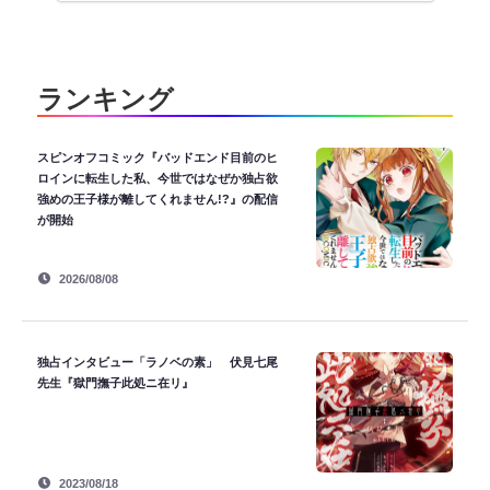
ランキング
スピンオフコミック『バッドエンド目前のヒ
ロインに転生した私、今世ではなぜか独占欲
強めの王子様が離してくれません!?』の配信
が開始
2026/08/08
独占インタビュー「ラノベの素」 伏見七尾
先生『獄門撫子此処ニ在リ』
2023/08/18