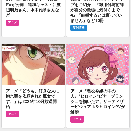
PVが公開 追加キャストに渡
プをご紹介。『雑用付与術師
辺明乃さん、水中雅章さんな
が自分の最強に気付くまで
ど
4』『結婚するとは言ってい
ません』など10冊
アニメ
新刊情報
アニメ『どうも、好きな人に
アニメ『悪役令嬢の中の
惚れ薬を依頼された魔女で
人』“ヒロイン”ピナ・ブラン
す。』は2026年10月放送開
シュを描いたアナザーティザ
始
ービジュアル＆ヒロインPVが
解禁
アニメ
アニメ