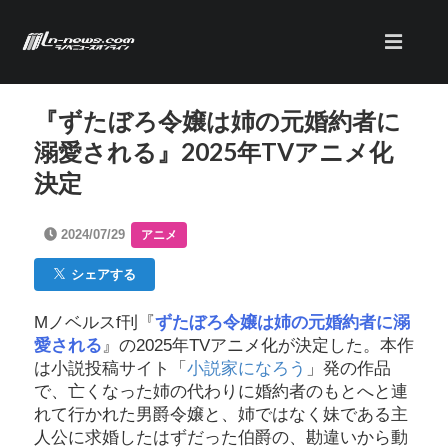
『ずたぼろ令嬢は姉の元婚約者に
溺愛される』2025年TVアニメ化
決定
2024/07/29
アニメ
シェアする
Mノベルスf刊『
ずたぼろ令嬢は姉の元婚約者に溺
愛される
』の2025年TVアニメ化が決定した。本作
は小説投稿サイト「
小説家になろう
」発の作品
で、亡くなった姉の代わりに婚約者のもとへと連
れて行かれた男爵令嬢と、姉ではなく妹である主
人公に求婚したはずだった伯爵の、勘違いから動