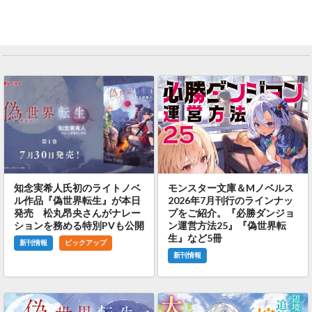
知念実希人氏初のライトノベ
モンスター文庫＆Mノベルス
ル作品『偽世界転生』が本日
2026年7月刊行のラインナッ
発売 松丸昂央さんがナレー
プをご紹介。『必勝ダンジョ
ションを務める特別PVも公開
ン運営方法25』『偽世界転
生』など5冊
新刊情報
ピックアップ
新刊情報