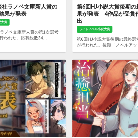
談社ラノベ文庫新人賞の
第6回HJ小説大賞後期
考結果が発表
果が発表 4作品が受賞
出
説大賞
ライトノベル小説大賞
社ラノベ文庫新人賞の第1次選考
われた。応募総数34...
第6回HJ小説大賞後期の最終選
が行われた。後期「ノベルアップ