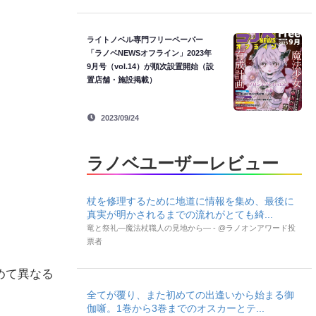
ライトノベル専門フリーペーパー
「ラノベNEWSオフライン」2023年
9月号（vol.14）が順次設置開始（設
置店舗・施設掲載）
2023/09/24
ラノベユーザーレビュー
杖を修理するために地道に情報を集め、最後に
真実が明かされるまでの流れがとても綺...
竜と祭礼―魔法杖職人の見地から― - @ラノオンアワード投
票者
めて異なる
全てが覆り、また初めての出逢いから始まる御
伽噺。1巻から3巻までのオスカーとテ...