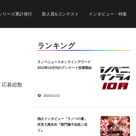
シリーズ累計発行
新人賞&コンテスト
インタビュー・特集
ランキング
ラノベニュースオンラインアワード
2023年10月刊のアンケート投票開始
。応募総数
2023/11/13
独占インタビュー「ラノベの素」
伏見七尾先生『獄門撫子此処ニ在
リ』