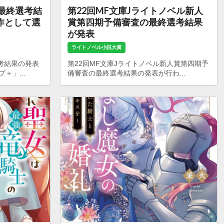
の最終選考結
第22回MF文庫Jライトノベル新人
作として選
賞第四期予備審査の最終選考結果
が発表
ライトノベル小説大賞
考結果の発表
第22回MF文庫Jライトノベル新人賞第四期予
＋」...
備審査の最終選考結果の発表が行わ...