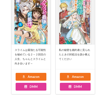
スライムは最強たる可能性
私の秘密を婚約者に見られ
を秘めている２～２回目の
たときの対処法を誰か教え
人生、ちゃんとスライムと
てください
向き合います～
Amazon
Amazon
DMM
DMM