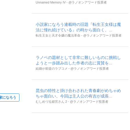
Unnamed Memory IV - @ラノオンアワード投票者
小説家になろう連載時の旧題『転生王女様は魔
法に憧れ続けている』の時から面白く、...
転生王女と天才令嬢の魔法革命 - @ラノオンアワード投票者
ラノベの題材として非常に難しいものに挑戦し
ようと一歩踏み出した作者の志に賞賛を...
結婚が前提のラブコメ - @ラノオンアワード投票者
昆虫の特性と掛け合わされた青春劇がめちゃめ
ちゃ面白い。今回は主人公の有吉が成長...
家になろう
むしめづる姫宮さん 2 - @ラノオンアワード投票者