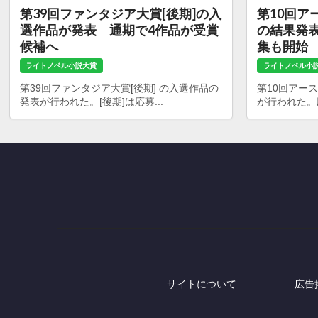
第39回ファンタジア大賞[後期]の入
第10回ア
選作品が発表 通期で4作品が受賞
の結果発表
候補へ
集も開始
ライトノベル小説大賞
ライトノベル小
第39回ファンタジア大賞[後期] の入選作品の
第10回アー
発表が行われた。[後期]は応募...
が行われた。応募
サイトについて
広告