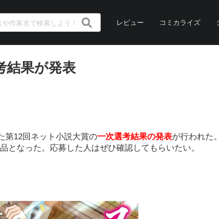
レビュー
コミカライズ
考結果が発表
た第12回ネット小説大賞の
一次選考結果の発表
が行われた
57作品となった。応募した人はぜひ確認してもらいたい。