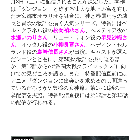
月8日（土）に配信されることが決定した。本作
は「ダンジョン」と称する壮大な地下迷宮を有し
た迷宮都市オラリオを舞台に、神と眷属たちの成
長と冒険の物語を描く人気シリーズ。特番にはベ
ル・クラネル役の
松岡禎丞さん
、ヘスティア役の
水瀬いのりさん
、リュー・リオン役の
早見沙織さ
ん
、オッタル役の
小柳良寛さん
、ヘディン・セル
ランド役の
島﨑信長さん
が出演。キャストが選ん
だシーンとともに、第5期の物語を振り返るほ
か、第12話からの“派閥大戦クライマックス”に向
けての見どころを語る。また、特番配信直前には
アニメ『ダンジョンに出会いを求めるのは間違っ
ているだろうかV 豊穣の女神篇』第1～11話の一
挙配信を実施。特番配信直後には第12話と第13話
の配信が行われる。