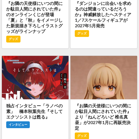
『お隣の天使様にいつの間に
『ダンジョンに出会いを求め
か駄目人間にされていた件』
るのは間違っているだろう
のオンラインくじが登場
か』神威解放したヘスティア
「夏」と「秋」をイメージし
1／7スケールフィギュアが
た新規描き下ろしイラストグ
2027年5月発売
ッズがラインナップ
グッズ
グッズ
独占インタビュー「ラノベの
『お隣の天使様にいつの間に
素」 橋本秋葉先生『そして
か駄目人間にされていた件』
エクソシストは甦る』
より「ねんどろいど 椎名真
昼」が2027年1月に再販売決
インタビュー
定
グッズ