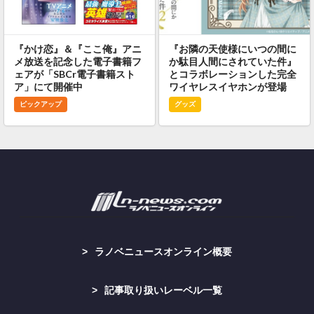
『かけ恋』＆『ここ俺』アニ
『お隣の天使様にいつの間に
メ放送を記念した電子書籍フ
か駄目人間にされていた件』
ェアが「SBCr電子書籍スト
とコラボレーションした完全
ア」にて開催中
ワイヤレスイヤホンが登場
ピックアップ
グッズ
ラノベニュースオンライン概要
記事取り扱いレーベル一覧