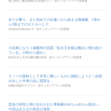
竜と祭礼―魔法杖職人の見地から― - @ラノオンアワード投票者
全てが覆り、また初めての出逢いから始まる御伽噺。1巻か
ら3巻までのオスカーとテ...
Unnamed Memory IV - @ラノオンアワード投票者
小説家になろう連載時の旧題『転生王女様は魔法に憧れ続け
ている』の時から面白く、...
転生王女と天才令嬢の魔法革命 - @ラノオンアワード投票者
ラノベの題材として非常に難しいものに挑戦しようと一歩踏
み出した作者の志に賞賛を...
結婚が前提のラブコメ - @ラノオンアワード投票者
昆虫の特性と掛け合わされた青春劇がめちゃめちゃ面白い。
今回は主人公の有吉が成長...