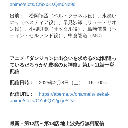
anime/slots/Cf9xxKsQm6Ne9d
出演：
松岡禎丞（ベル・クラネル役）、水瀬い
のり（ヘスティア役）、早見沙織（リュー・リオ
ン役）、小柳良寛（オッタル役）、島﨑信長（ヘ
ディン・セルランド役）、中倉隆道（MC）
アニメ『ダンジョンに出会いを求めるのは間違っ
ているだろうかV 豊穣の女神篇』第1～11話一挙
配信
配信日時：
2025年2月8日（土） 16：00～
配信URL：
https://abema.tv/channels/isekai-
anime/slots/CYn6QY2jpge5DZ
最新・第12話～第13話 地上波先行無料配信