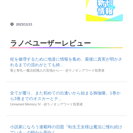
2023/11/13
ラノベユーザーレビュー
杖を修理するために地道に情報を集め、最後に真実が明かさ
れるまでの流れがとても綺...
竜と祭礼―魔法杖職人の見地から― - @ラノオンアワード投票者
全てが覆り、また初めての出逢いから始まる御伽噺。1巻か
ら3巻までのオスカーとテ...
Unnamed Memory IV - @ラノオンアワード投票者
小説家になろう連載時の旧題『転生王女様は魔法に憧れ続け
ている』の時から面白く、...