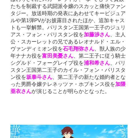
たちを制裁する武闘派令嬢のスカッと痛快ファン
タジー。放送時期の発表にあわせてキービジュア
ルや第1弾PVがお披露目されたほか、追加キャス
トも一挙解禁。パリスタン王国第一王子のジュリ
アス・フォン・パリスタン役を
加藤渉さん
、主人
公・スカーレットの兄であるレオナルド・エル・
ヴァンディミオン役を
石毛翔弥さん
、獣人族の少
年ナナカ役を
富田美憂さん
、第二王子に従う騎士
シグルド・フォーグレイブ役を
浦和希さん
、パリ
スタン王国第二王子のカイル・フォン・パリスタ
ン役を
坂泰斗さん
、第二王子の新たな婚約者とな
った男爵令嬢テレネッツァ・ホプキンス役を
加隈
亜衣さん
が演じることが明らかとなった。