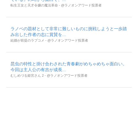
転生王女と天才令嬢の魔法革命 - @ラノオンアワード投票者
ラノベの題材として非常に難しいものに挑戦しようと一歩踏
み出した作者の志に賞賛を...
結婚が前提のラブコメ - @ラノオンアワード投票者
昆虫の特性と掛け合わされた青春劇がめちゃめちゃ面白い。
今回は主人公の有吉が成長...
むしめづる姫宮さん 2 - @ラノオンアワード投票者