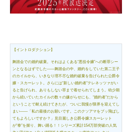
【イントロダクション】
舞踏会での婚約破棄。それはよくある“悪役令嬢”への断罪シー
ンとなるはずでした――舞踏会の中、婚約をしていた第二王子
のカイルから、いきなり理不尽な婚約破棄を告げられた公爵令
嬢・スカーレット。さらには“新しい婚約者”テレネッツァがい
ると告げられ、ありもしない罪まで着せられてしまう。幼少期
から続いていたカイルの数々の嫌がらせにも、“婚約者”だから
ということで耐え続けてきたが、ついに我慢が限界を迎えてし
まい――「私の最後のお願いです。このクソアマをブッ飛ばし
てもよろしいですか？」見目麗しき公爵令嬢スカーレット
が“拳”を握り、舞い踊る！！シリーズ累計154万部突破の人気