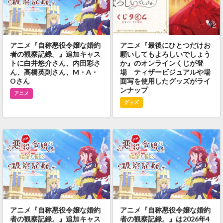
アニメ『自称悪役令嬢な婚約
アニメ『最後にひとつだけお
者の観察記録。』追加キャス
願いしてもよろしいでしょう
トに白井悠介さん、内田彩さ
か』のオンラインくじが登
ん、高橋英則さん、M・A・
場 ティザービジュアルや場
Oさん
面写を使用したグッズがライ
ンナップ
アニメ
グッズ
アニメ『自称悪役令嬢な婚約
アニメ『自称悪役令嬢な婚約
者の観察記録。』追加キャス
者の観察記録。』は2026年4