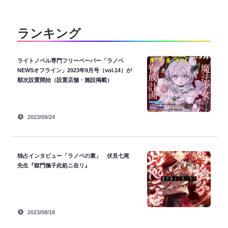
ランキング
ライトノベル専門フリーペーパー「ラノベ
NEWSオフライン」2023年9月号（vol.14）が
順次設置開始（設置店舗・施設掲載）
2023/09/24
独占インタビュー「ラノベの素」 伏見七尾
先生『獄門撫子此処ニ在リ』
2023/08/18