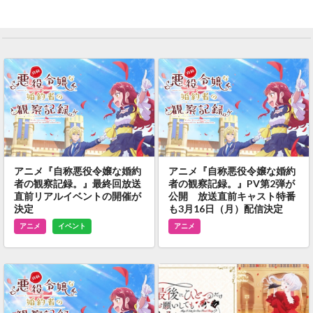
アニメ『自称悪役令嬢な婚約
アニメ『自称悪役令嬢な婚約
者の観察記録。』最終回放送
者の観察記録。』PV第2弾が
直前リアルイベントの開催が
公開 放送直前キャスト特番
決定
も3月16日（月）配信決定
アニメ
イベント
アニメ