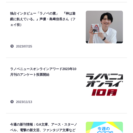
独占インタビュー「ラノベの素」 『神は遊
戯に飢えている。』声優・島﨑信長さん（フ
ェイ役）
2023/07/25
ラノベニュースオンラインアワード2023年10
月刊のアンケート投票開始
2023/11/13
今週の新刊情報：GA文庫、アース・スターノ
ベル、電撃の新文芸、ファンタジア文庫など