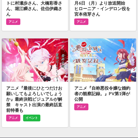
トに村瀬歩さん、大橋彩香さ
月6日 （月）より放送開始
ん、堀江瞬さん、佐伯伊織さ
ヒローニア・インデロン役を
ん
宮本侑芽さん
アニメ
アニメ
アニメ『最後にひとつだけお
アニメ『自称悪役令嬢な婚約
願いしてもよろしいでしょう
者の観察記録。』PV第1弾が
か』最終決戦ビジュアルが解
公開
禁 キャスト出演の最終話直
アニメ
前特番も
アニメ
イベント