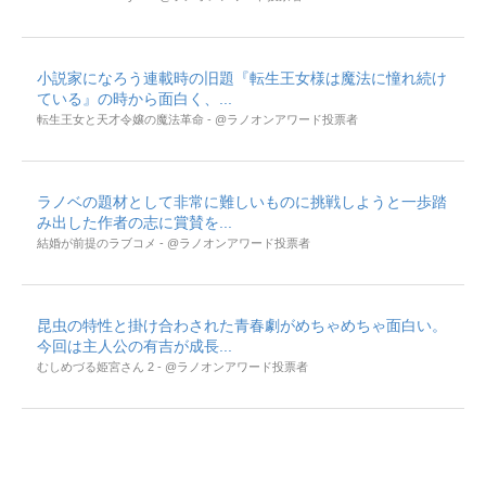
小説家になろう連載時の旧題『転生王女様は魔法に憧れ続け
ている』の時から面白く、...
転生王女と天才令嬢の魔法革命 - @ラノオンアワード投票者
ラノベの題材として非常に難しいものに挑戦しようと一歩踏
み出した作者の志に賞賛を...
結婚が前提のラブコメ - @ラノオンアワード投票者
昆虫の特性と掛け合わされた青春劇がめちゃめちゃ面白い。
今回は主人公の有吉が成長...
むしめづる姫宮さん 2 - @ラノオンアワード投票者