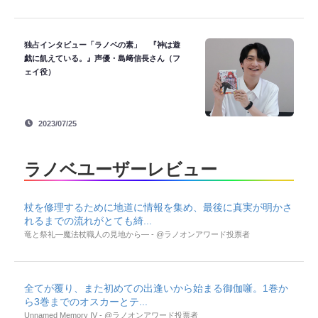
独占インタビュー「ラノベの素」 『神は遊
戯に飢えている。』声優・島﨑信長さん（フ
ェイ役）
2023/07/25
ラノベユーザーレビュー
杖を修理するために地道に情報を集め、最後に真実が明かさ
れるまでの流れがとても綺...
竜と祭礼―魔法杖職人の見地から― - @ラノオンアワード投票者
全てが覆り、また初めての出逢いから始まる御伽噺。1巻か
ら3巻までのオスカーとテ...
Unnamed Memory IV - @ラノオンアワード投票者