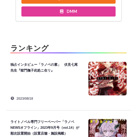
DMM
ランキング
独占インタビュー「ラノベの素」 伏見七尾
先生『獄門撫子此処ニ在リ』
2023/08/18
ライトノベル専門フリーペーパー「ラノベ
NEWSオフライン」2023年9月号（vol.14）が
順次設置開始（設置店舗・施設掲載）