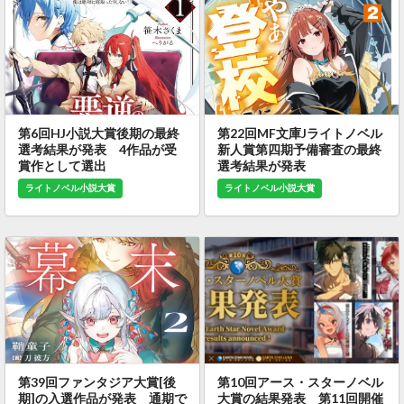
第6回HJ小説大賞後期の最終
第22回MF文庫Jライトノベル
選考結果が発表 4作品が受
新人賞第四期予備審査の最終
賞作として選出
選考結果が発表
ライトノベル小説大賞
ライトノベル小説大賞
第39回ファンタジア大賞[後
第10回アース・スターノベル
期]の入選作品が発表 通期で
大賞の結果発表 第11回開催