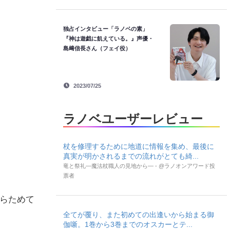
独占インタビュー「ラノベの素」
『神は遊戯に飢えている。』声優・
島﨑信長さん（フェイ役）
2023/07/25
ラノベユーザーレビュー
杖を修理するために地道に情報を集め、最後に
真実が明かされるまでの流れがとても綺...
竜と祭礼―魔法杖職人の見地から― - @ラノオンアワード投
票者
あらためて
全てが覆り、また初めての出逢いから始まる御
伽噺。1巻から3巻までのオスカーとテ...