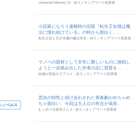
Unnamed Memory IV - @ラノオンアワード投票者
小説家になろう連載時の旧題『転生王女様は魔
法に憧れ続けている』の時から面白く、...
転生王女と天才令嬢の魔法革命 - @ラノオンアワード投票者
ラノベの題材として非常に難しいものに挑戦し
ようと一歩踏み出した作者の志に賞賛を...
結婚が前提のラブコメ - @ラノオンアワード投票者
昆虫の特性と掛け合わされた青春劇がめちゃめ
ちゃ面白い。今回は主人公の有吉が成長...
ンノベルス
むしめづる姫宮さん 2 - @ラノオンアワード投票者