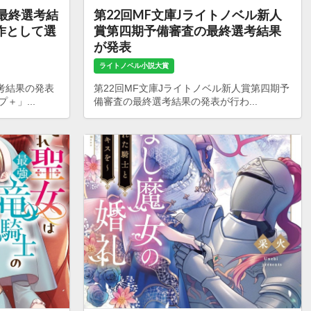
の最終選考結
第22回MF文庫Jライトノベル新人
作として選
賞第四期予備審査の最終選考結果
が発表
ライトノベル小説大賞
考結果の発表
第22回MF文庫Jライトノベル新人賞第四期予
＋」...
備審査の最終選考結果の発表が行わ...