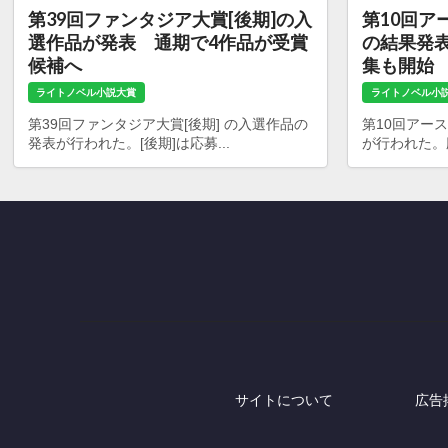
第39回ファンタジア大賞[後期]の入
第10回ア
選作品が発表 通期で4作品が受賞
の結果発表
候補へ
集も開始
ライトノベル小説大賞
ライトノベル小
第39回ファンタジア大賞[後期] の入選作品の
第10回アー
発表が行われた。[後期]は応募...
が行われた。応募
サイトについて
広告