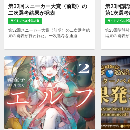
第32回スニーカー大賞〈前期〉の
第23回講
二次選考結果が発表
第1次選
ライトノベル小説大賞
ライトノベル小
第32回スニーカー大賞〈前期〉の二次選考結
第23回講談
果の発表が行われた。一次選考を通過...
結果の発表が行