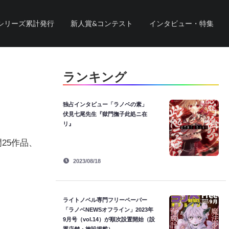
シリーズ累計発行
新人賞&コンテスト
インタビュー・特集
ランキング
独占インタビュー「ラノベの素」
伏見七尾先生『獄門撫子此処ニ在
リ』
25作品、
2023/08/18
ライトノベル専門フリーペーパー
「ラノベNEWSオフライン」2023年
9月号（vol.14）が順次設置開始（設