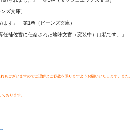
埋められました』 第1巻（ダッシュエックス文庫）
ーンズ文庫）
めます』 第1巻（ビーンズ文庫）
専任補佐官に任命された地味文官（変装中）は私です。』 
恐れもございますのでご理解とご容赦を賜りますようお願いいたします。また
しております。