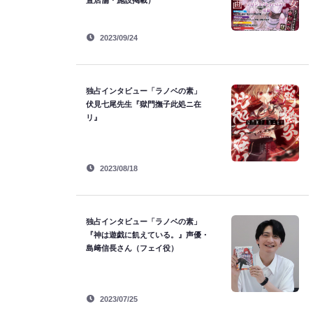
置店舗・施設掲載）
2023/09/24
独占インタビュー「ラノベの素」
伏見七尾先生『獄門撫子此処ニ在
リ』
2023/08/18
独占インタビュー「ラノベの素」
『神は遊戯に飢えている。』声優・
島﨑信長さん（フェイ役）
2023/07/25