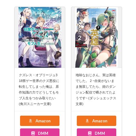
クズレス・オブリージュ3
地味なおじさん、実は英雄
18禁ゲー世界のクズ悪役に
でした。 2 ~自覚がないま
転生してしまった俺は、原
ま無双してたら、姪のダン
作知識の力でどうしてもモ
ジョン配信で晒されてたよ
ブ人生をつかみ取りたい
うです~ (ダッシュエックス
(角川スニーカー文庫)
文庫)
Amazon
Amazon
DMM
DMM