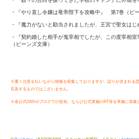
・『数々の告白を振ってきた学校のマドンナに外堀を
・『やり直し令嬢は竜帝陛下を攻略中』 第7巻（ビ
・『魔力がないと勘当されましたが、王宮で聖女はじ
・『契約婚した相手が鬼宰相でしたが、この度宰相室
（ビーンズ文庫）
※重々注意を払いながら情報を収集しておりますが、誤りが含まれる
言及するものではございません。
※各公式SNSやブログでの告知、ならび公式実施のRT等を準拠に収集