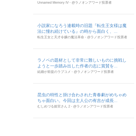
Unnamed Memory IV - @ラノオンアワード投票者
小説家になろう連載時の旧題『転生王女様は魔
法に憧れ続けている』の時から面白く、...
転生王女と天才令嬢の魔法革命 - @ラノオンアワード投票者
ラノベの題材として非常に難しいものに挑戦し
ようと一歩踏み出した作者の志に賞賛を...
結婚が前提のラブコメ - @ラノオンアワード投票者
昆虫の特性と掛け合わされた青春劇がめちゃめ
ちゃ面白い。今回は主人公の有吉が成長...
むしめづる姫宮さん 2 - @ラノオンアワード投票者