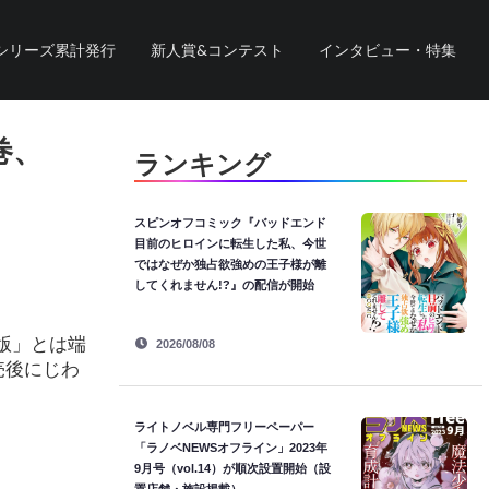
シリーズ累計発行
新人賞&コンテスト
インタビュー・特集
巻、
ランキング
スピンオフコミック『バッドエンド
目前のヒロインに転生した私、今世
ではなぜか独占欲強めの王子様が離
してくれません!?』の配信が開始
重版」とは端
2026/08/08
売後にじわ
ライトノベル専門フリーペーパー
「ラノベNEWSオフライン」2023年
9月号（vol.14）が順次設置開始（設