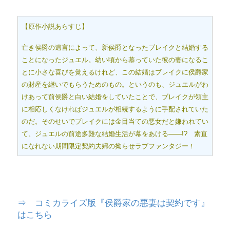
【原作小説あらすじ】
亡き侯爵の遺言によって、新侯爵となったブレイクと結婚する
ことになったジュエル。幼い頃から慕っていた彼の妻になるこ
とに小さな喜びを覚えるけれど、この結婚はブレイクに侯爵家
の財産を継いでもらうためのもの。というのも、ジュエルがわ
けあって前侯爵と白い結婚をしていたことで、ブレイクが領主
に相応しくなければジュエルが相続するように手配されていた
のだ。そのせいでブレイクには金目当ての悪女だと嫌われてい
て、ジュエルの前途多難な結婚生活が幕をあける――!? 素直
になれない期間限定契約夫婦の拗らせラブファンタジー！
⇒ コミカライズ版『侯爵家の悪妻は契約です』
はこちら