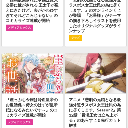
公爵に嫁がされる 王太子が迎
ラスボス女王は民の為に尽く
えにきたけど、夫がかわゆす
します。』のオンラインくじ
ぎてそれどころじゃない』の
が登場 「お星様」がテーマ
コミカライズ連載が開始
の描き下ろしイラストを使用
したオリジナルグッズがライ
メディアミックス
ンナップ
グッズ
『崖っぷち令嬢は冷血皇帝の
アニメ『悲劇の元凶となる最
お世話係～侍女のはずが皇帝
強外道ラスボス女王は民の為
妃になるみたいです～』のコ
に尽くします。Season2』第
ミカライズ連載が開始
12話「冒涜王女は立ち上が
る」のあらすじ＆先行カット
メディアミックス
解禁