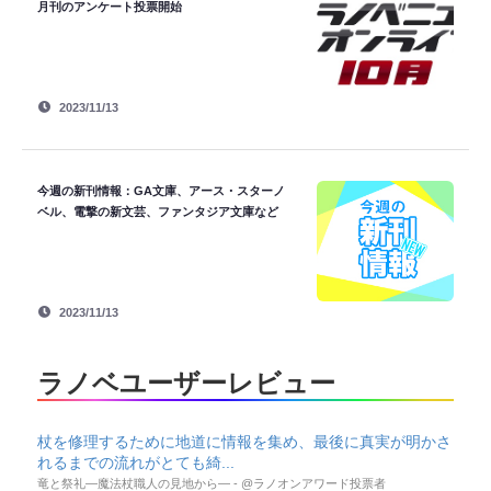
月刊のアンケート投票開始
2023/11/13
今週の新刊情報：GA文庫、アース・スターノ
ベル、電撃の新文芸、ファンタジア文庫など
2023/11/13
ラノベユーザーレビュー
杖を修理するために地道に情報を集め、最後に真実が明かさ
れるまでの流れがとても綺...
竜と祭礼―魔法杖職人の見地から― - @ラノオンアワード投票者