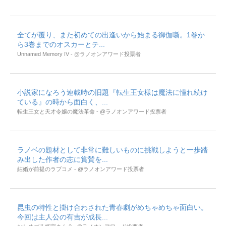
全てが覆り、また初めての出逢いから始まる御伽噺。1巻か
ら3巻までのオスカーとテ...
Unnamed Memory IV - @ラノオンアワード投票者
小説家になろう連載時の旧題『転生王女様は魔法に憧れ続け
ている』の時から面白く、...
転生王女と天才令嬢の魔法革命 - @ラノオンアワード投票者
ラノベの題材として非常に難しいものに挑戦しようと一歩踏
み出した作者の志に賞賛を...
結婚が前提のラブコメ - @ラノオンアワード投票者
昆虫の特性と掛け合わされた青春劇がめちゃめちゃ面白い。
今回は主人公の有吉が成長...