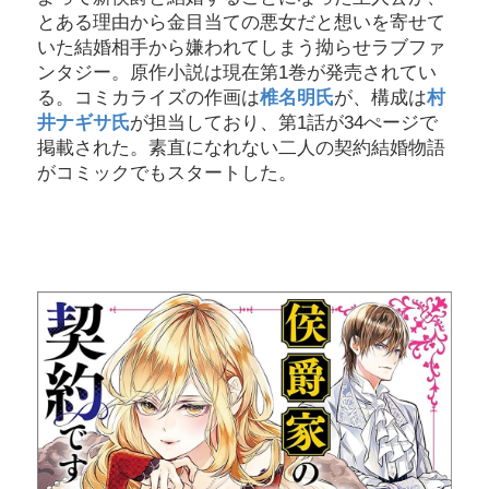
とある理由から金目当ての悪女だと想いを寄せて
いた結婚相手から嫌われてしまう拗らせラブファ
ンタジー。原作小説は現在第1巻が発売されてい
る。コミカライズの作画は
椎名明氏
が、構成は
村
井ナギサ氏
が担当しており、第1話が34ぺージで
掲載された。素直になれない二人の契約結婚物語
がコミックでもスタートした。