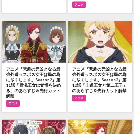
アニメ
アニメ『悲劇の元凶となる最
アニメ『悲劇の元凶となる最
強外道ラスボス女王は民の為
強外道ラスボス女王は民の為
に尽くします。Season2』第
に尽くします。Season2』第
11話「冒涜王女は覚悟を決め
10話「非道王女と第二王子」
る」のあらすじ＆先行カット
のあらすじ＆先行カット解禁
解禁
アニメ
アニメ