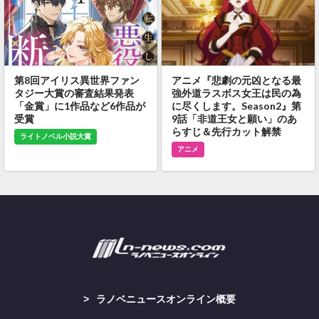
第8回アイリス異世界ファン
アニメ『悲劇の元凶となる最
タジー大賞の審査結果発表
強外道ラスボス女王は民の為
「金賞」に1作品など6作品が
に尽くします。Season2』第
受賞
9話「非道王女と願い」のあ
らすじ＆先行カット解禁
ライトノベル小説大賞
アニメ
ラノベニュースオンライン概要