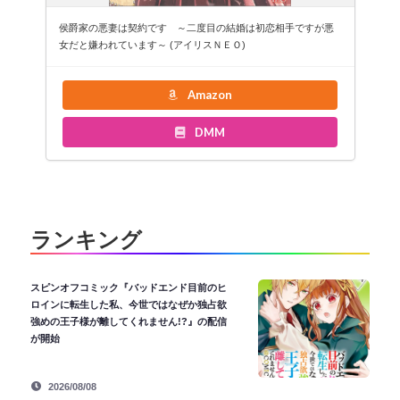
侯爵家の悪妻は契約です ～二度目の結婚は初恋相手ですが悪
女だと嫌われています～ (アイリスＮＥＯ)
Amazon
DMM
ランキング
スピンオフコミック『バッドエンド目前のヒ
ロインに転生した私、今世ではなぜか独占欲
強めの王子様が離してくれません!?』の配信
が開始
2026/08/08