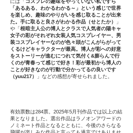
には「
コスプレの趣味をやっていない私ですら
「あるある、わかるわかる～」という感じで世界
を楽しめ、趣味のやりがいを感じ取ることが出来
た。手に取ると良さがわかる作品（せとたか）
」
や「
根暗主人公の博人とクラスで人気者の陽キャ
女子の彩がそれぞれ女装人気コスプレイヤー、男
装コスプレイヤーなのが色々頭がこんがらがって
くるけどキャラクターが最高。博人が彩への好意
をストーリーが進むにつれて気付く&膨らんで行
くのが青春って感じで好き！彩が最初から博人の
ことが好きなのが行動で分かってるの良いです
（yuu217）
」などの感想が寄せられました。
有効票数は284票。2025年5月刊作品では以上の結
果となりました。選出作品はラノオンアワードの
ノミネート作品となるとともに、今後のさらなる
飛躍が楽しみな作品と言っても過言ではありませ