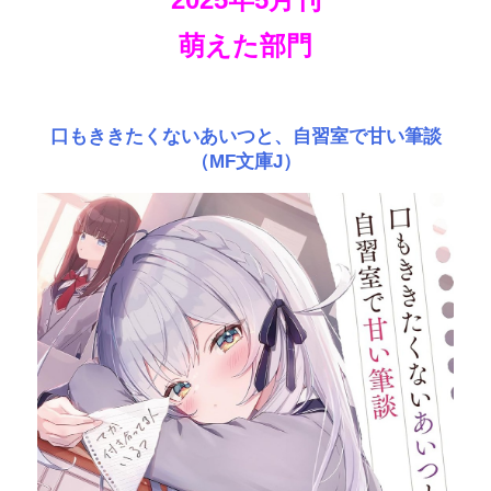
萌えた部門
口もききたくないあいつと、自習室で甘い筆談
（MF文庫J）