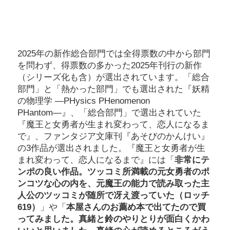
2025年の新作総合部門では全得票数の中から部門
を問わず、得票数の多かった2025年刊行の新作
（シリーズ化も含）が選出されています。「総合
部門」と「熱かった部門」でも選出された『妖精
の物理学 ―PHysics PHenomenon
PHantom―』、「総合部門」で選出されていた
『魔王と女勇者が生まれ変わって、恋人になるま
で』、ファンタジア文庫刊『あそびのかんけい』
の3作品が選出されました。『魔王と女勇者が生
まれ変わって、恋人になるまで』には「
非常にテ
ンポの良い作品。ツッコミ所満載の元女勇者のポ
ンコツな心の内を、元魔王の能力で読み取った主
人公のツッコミが随所で冴え渡っていた（ロッチ
619）
」や「
本屋さんのお薦め本で出てたので買
ってみました。真緒と鈴のやりとりが面白くかわ