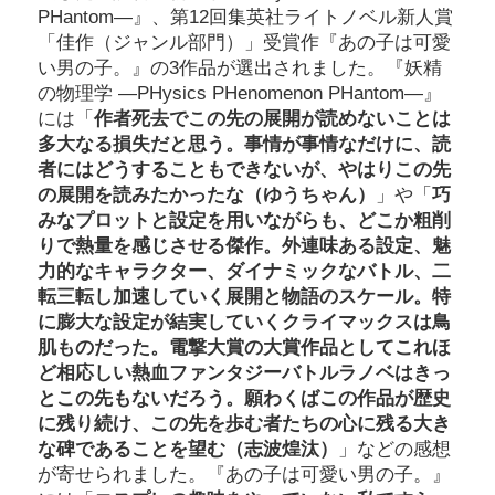
PHantom―』、第12回集英社ライトノベル新人賞
「佳作（ジャンル部門）」受賞作『あの子は可愛
い男の子。』の3作品が選出されました。『妖精
の物理学 ―PHysics PHenomenon PHantom―』
には「
作者死去でこの先の展開が読めないことは
多大なる損失だと思う。事情が事情なだけに、読
者にはどうすることもできないが、やはりこの先
の展開を読みたかったな（ゆうちゃん）
」や「
巧
みなプロットと設定を用いながらも、どこか粗削
りで熱量を感じさせる傑作。外連味ある設定、魅
力的なキャラクター、ダイナミックなバトル、二
転三転し加速していく展開と物語のスケール。特
に膨大な設定が結実していくクライマックスは鳥
肌ものだった。電撃大賞の大賞作品としてこれほ
ど相応しい熱血ファンタジーバトルラノベはきっ
とこの先もないだろう。願わくばこの作品が歴史
に残り続け、この先を歩む者たちの心に残る大き
な碑であることを望む（志波煌汰）
」などの感想
が寄せられました。『あの子は可愛い男の子。』