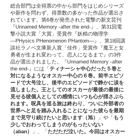
総合部門は全得票の中から部門をはじめシリーズ
や新作を問わず、得票数の多かった作品が選出さ
れています。第6巻が発売された電撃の新文芸刊
『Unnamed Memory -after the end-』、第31回電
撃小説大賞「大賞」受賞作『妖精の物理学
―PHysics PHenomenon PHantom―』、第18回講
談社ラノベ文庫新人賞「佳作」受賞作『魔王と女
勇者が生まれ変わって、恋人になるまで』の3作
品が選出されました。『Unnamed Memory -after
the end-』には「
ティナーシャ中心だった５巻と
対になるようなオスカー中心の６巻。前半エピソ
ードで大号泣し、後半のエピソードで静かに涙を
流しました。王としてのオスカーが最後の最後に
見せる彼個人としての感情にいつも心が揺さぶら
れます。呪具を巡る旅は終わり、ついに外部者の
世界へと足を踏み入れることになった彼らを最期
まで見守り続けたいと思います（旭）
」や「
もう
少しでおわってしまうのがもったいない
（aban）
」、「
ただただ泣いた。今回はオスカー