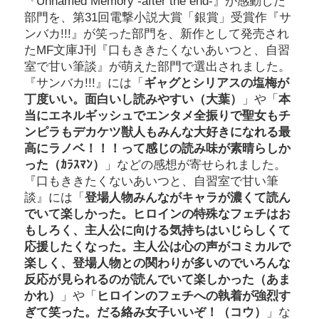
『Unnamed Memory -after the end-』が感動した
部門を、第31回電撃小説大賞「銀賞」受賞作『サ
ンバカ!!!』が笑った部門を、新作として発売され
たMF文庫J刊『口もききたくないあいつと、自習
室で甘い筆談』が萌えた部門で選出されました。
『サンバカ!!!』には「
ギャグとシリアスの塩梅が
丁度いい。面白いし読みやすい（大葉）
」や「
本
当にエネルギッシュでエンタメ全振りで聖女もチ
ンピラもデカケツ獣人もみんな大好きになれる最
高にラノベ！！！って感じの読み味が素晴らしか
った（ｶﾗｽﾏﾝ）
」などの感想が寄せられました。
『口もききたくないあいつと、自習室で甘い筆
談』には「
登場人物みんながキャラが濃くて読ん
でいて楽しかった。ヒロインの特殊なフェチはお
もしろく、主人公に向ける気持ちはいじらしくて
応援したくなった。主人公は心の声がコミカルで
楽しく、登場人物との関わりが多いのでいろんな
反応が見られるのが読んでいて楽しかった（あま
かれ）
」や「
ヒロインのフェチへの執着が強烈す
ぎて笑った。だる絡み女子いいぞ！（コウ）
」な