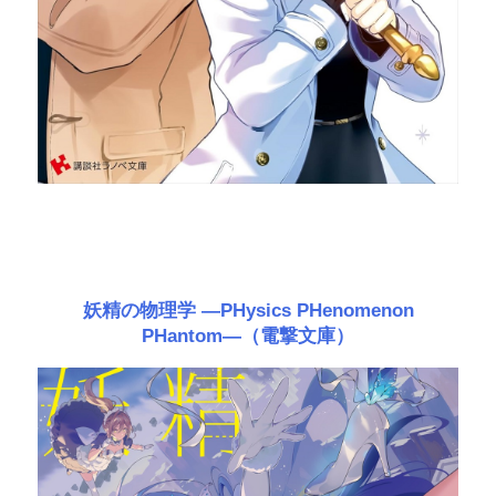
妖精の物理学 ―PHysics PHenomenon
PHantom―（電撃文庫）