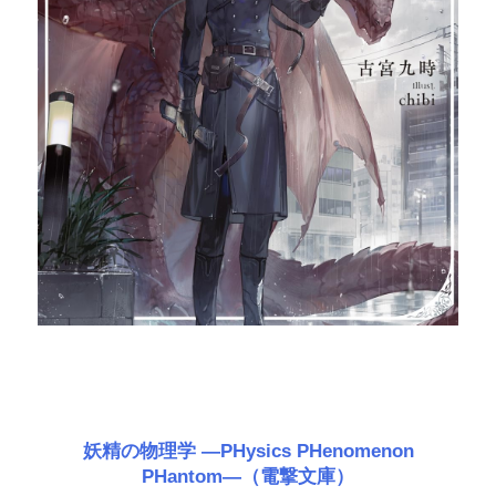
妖精の物理学 ―PHysics PHenomenon
PHantom―（電撃文庫）