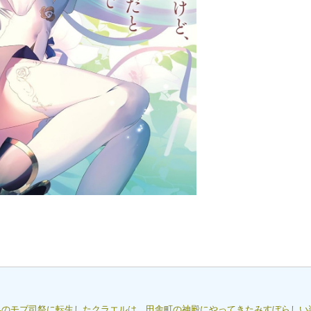
世界のモブ司祭に転生したクラエルは、田舎町の神殿にやってきたみすぼらしい