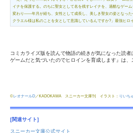
イナを保護する。のちに聖女として名を残すレイナを、過酷なゲーム
変わり――年月が経ち、女性として成長し、美しき聖女の姿となった今
クラエル様は私のことを女として意識しているんですか?」最強ヒロイ
コミカライズ版を読んで物語の続きが気になった読者
ゲームだと気づいたのでヒロインを育成します』は、
©
レオナールD
／KADOKAWA スニーカー文庫刊 イラスト：
りいち
[関連サイト]
スニーカー文庫公式サイト