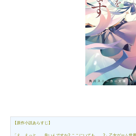
【原作小説あらすじ】
「え、えっと……良いんですか? ここにいても……?」乙女ゲーム