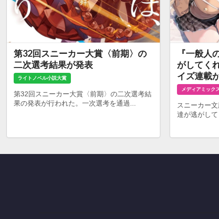
第32回スニーカー大賞〈前期〉の
『一般人
二次選考結果が発表
がしてく
イズ連載
ライトノベル小説大賞
メディアミック
第32回スニーカー大賞〈前期〉の二次選考結
果の発表が行われた。一次選考を通過...
スニーカー文
達が逃がして