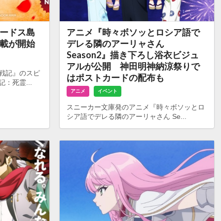
ードス島
アニメ『時々ボソッとロシア語で
載が開始
デレる隣のアーリャさん
Season2』描き下ろし浴衣ビジュ
アルが公開 神田明神納涼祭りで
戦記』のスピ
はポストカードの配布も
：死霊...
アニメ
イベント
スニーカー文庫発のアニメ『時々ボソッとロ
シア語でデレる隣のアーリャさん Se...