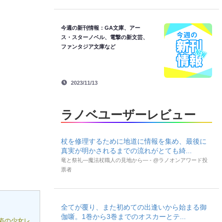
今週の新刊情報：GA文庫、アー
ス・スターノベル、電撃の新文芸、
ファンタジア文庫など
2023/11/13
ラノベユーザーレビュー
杖を修理するために地道に情報を集め、最後に
真実が明かされるまでの流れがとても綺...
竜と祭礼―魔法杖職人の見地から― - @ラノオンアワード投
票者
全てが覆り、また初めての出逢いから始まる御
伽噺。1巻から3巻までのオスカーとテ...
姿の少女レ