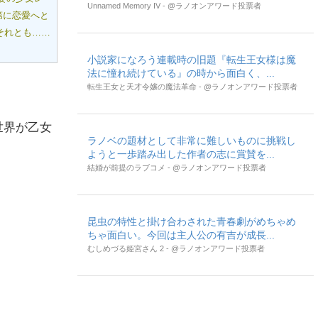
Unnamed Memory IV - @ラノオンアワード投票者
第に恋愛へと
それとも……
小説家になろう連載時の旧題『転生王女様は魔
法に憧れ続けている』の時から面白く、...
転生王女と天才令嬢の魔法革命 - @ラノオンアワード投票者
世界が乙女
ラノベの題材として非常に難しいものに挑戦し
ようと一歩踏み出した作者の志に賞賛を...
結婚が前提のラブコメ - @ラノオンアワード投票者
昆虫の特性と掛け合わされた青春劇がめちゃめ
ちゃ面白い。今回は主人公の有吉が成長...
むしめづる姫宮さん 2 - @ラノオンアワード投票者