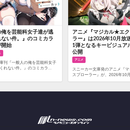
の俺を芸能科女子達が逃
アニメ『マジカル★エク
れない件。』のコミカラ
ラー』は2026年10月放
が開始
1弾となるキービジュア
公開
ス
アニメ
庫刊『一般人の俺を芸能科女子
くれない件。』のコミカラ...
スニーカー文庫発のアニメ『マ
スプローラー』が、2026年10月よ