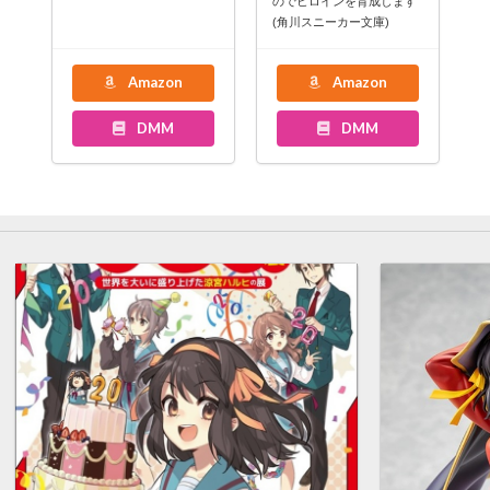
のでヒロインを育成します
(角川スニーカー文庫)
Amazon
Amazon
DMM
DMM