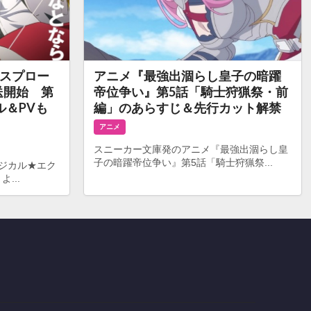
スプロー
アニメ『最強出涸らし皇子の暗躍
送開始 第
帝位争い』第5話「騎士狩猟祭・前
ル＆PVも
編」のあらすじ＆先行カット解禁
アニメ
スニーカー文庫発のアニメ『最強出涸らし皇
子の暗躍帝位争い』第5話「騎士狩猟祭...
ジカル★エク
...