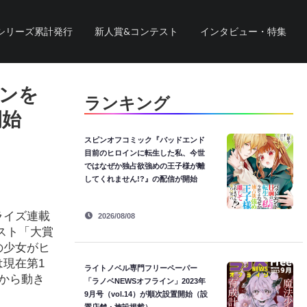
シリーズ累計発行
新人賞&コンテスト
インタビュー・特集
ンを
ランキング
開始
スピンオフコミック『バッドエンド
目前のヒロインに転生した私、今世
ではなぜか独占欲強めの王子様が離
してくれません!?』の配信が開始
ライズ連載
2026/08/08
スト「大賞
の少女がヒ
現在第1
ライトノベル専門フリーペーパー
から動き
「ラノベNEWSオフライン」2023年
9月号（vol.14）が順次設置開始（設