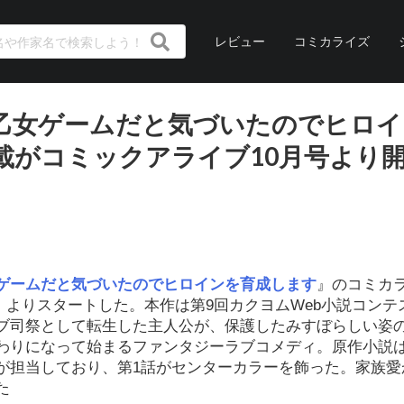
レビュー
コミカライズ
乙女ゲームだと気づいたのでヒロイ
載がコミックアライブ10月号より
ゲームだと気づいたのでヒロインを育成します
』のコミカ
」よりスタートした。本作は第9回カクヨムWeb小説コンテ
ブ司祭として転生した主人公が、保護したみすぼらしい姿
わりになって始まるファンタジーラブコメディ。原作小説は
が担当しており、第1話がセンターカラーを飾った。家族愛
た