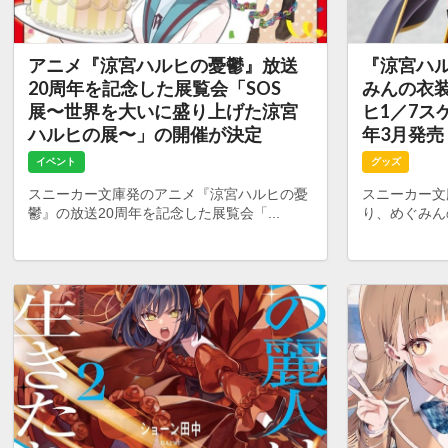
アニメ『涼宮ハルヒの憂鬱』放送
『涼宮ハ
20周年を記念した展覧会「SOS
みんの衣
展〜世界を大いに盛り上げた涼宮
ヒ1／7ス
ハルヒの展〜」の開催が決定
年3月発売
イベント
グッズ
スニーカー文庫発のアニメ『涼宮ハルヒの憂
スニーカー文
鬱』の放送20周年を記念した展覧会「...
り、めぐみん