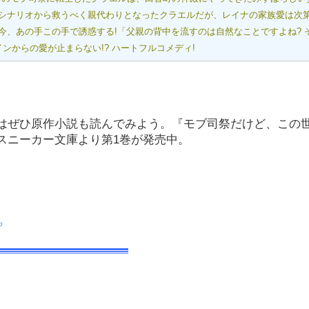
シナリオから救うべく親代わりとなったクラエルだが、レイナの家族愛は次
、あの手この手で誘惑する!「父親の背中を流すのは自然なことですよね? 
ンからの愛が止まらない!? ハートフルコメディ!
はぜひ原作小説も読んでみよう。『モブ司祭だけど、この
スニーカー文庫より第1巻が発売中。
ゅ