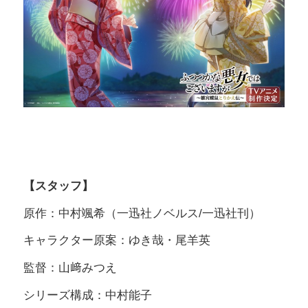
【スタッフ】
原作：中村颯希（一迅社ノベルス/一迅社刊）
キャラクター原案：ゆき哉・尾羊英
監督：山﨑みつえ
シリーズ構成：中村能子