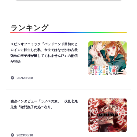
ランキング
スピンオフコミック『バッドエンド目前のヒ
ロインに転生した私、今世ではなぜか独占欲
強めの王子様が離してくれません!?』の配信
が開始
2026/08/08
独占インタビュー「ラノベの素」 伏見七尾
先生『獄門撫子此処ニ在リ』
2023/08/18