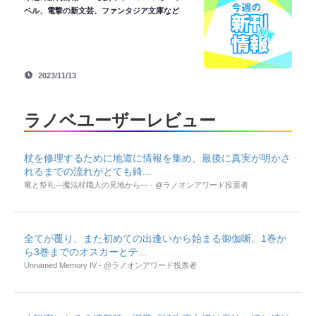
ベル、電撃の新文芸、ファンタジア文庫など
2023/11/13
ラノベユーザーレビュー
杖を修理するために地道に情報を集め、最後に真実が明かさ
れるまでの流れがとても綺...
竜と祭礼―魔法杖職人の見地から― - @ラノオンアワード投票者
全てが覆り、また初めての出逢いから始まる御伽噺。1巻か
ら3巻までのオスカーとテ...
Unnamed Memory IV - @ラノオンアワード投票者