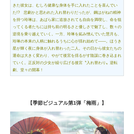
きた彼女は、むしろ健康な身体を手に入れたことを喜んでい
た!? 悲劇かと思われた入れ替わりだったが、鋼はがねの精神
を持つ玲琳は、あばら家に追放されても自由を満喫し、命を狙
ってくる者たちには持ち前の明るさと優しさで魅了し、数々の
逆境を乗り越えていく。一方、玲琳を妬み憎んでいた慧月も、
玲琳の本来の人柄に触れるうちに心が揺れ始めて――。ほうき
星が輝く夜に身体が入れ替わった二人。その日から彼女たちの
運命は大きく変わり、やがて後宮を揺るがす陰謀に巻き込まれ
ていく。正反対の少女が繰り広げる後宮〝入れ替わり〟逆転
劇、堂々の開幕！
【季節ビジュアル第1弾「梅雨」】