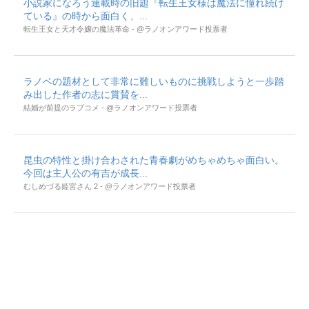
小説家になろう連載時の旧題『転生王女様は魔法に憧れ続け
ている』の時から面白く、...
転生王女と天才令嬢の魔法革命 - @ラノオンアワード投票者
ラノベの題材として非常に難しいものに挑戦しようと一歩踏
み出した作者の志に賞賛を...
結婚が前提のラブコメ - @ラノオンアワード投票者
昆虫の特性と掛け合わされた青春劇がめちゃめちゃ面白い。
今回は主人公の有吉が成長...
むしめづる姫宮さん 2 - @ラノオンアワード投票者