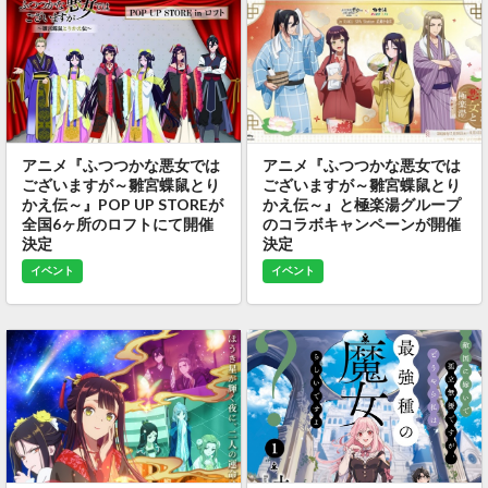
アニメ『ふつつかな悪女では
アニメ『ふつつかな悪女では
ございますが～雛宮蝶鼠とり
ございますが～雛宮蝶鼠とり
かえ伝～』POP UP STOREが
かえ伝～』と極楽湯グループ
全国6ヶ所のロフトにて開催
のコラボキャンペーンが開催
決定
決定
イベント
イベント