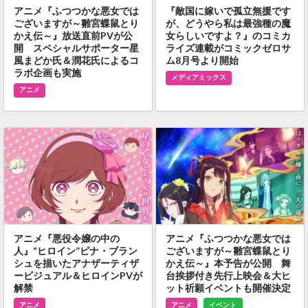
アニメ『ふつつかな悪女では
『敵国に嫁いで孤立無援です
ございますが～雛宮蝶鼠とり
が、どうやら私は最強種の魔
かえ伝～』放送直前PVが公
女らしいですよ？』のコミカ
開 スペシャルサポーター星
ライズ連載がコミックゼロサ
風まどか氏＆潤花氏によるコ
ム8月号より開始
ラボ企画も実施
メディアミックス
アニメ
アニメ『悪役令嬢の中の
アニメ『ふつつかな悪女では
人』“ヒロイン”ピナ・ブラン
ございますが～雛宮蝶鼠とり
シュを描いたアナザーティザ
かえ伝～』本予告が公開 舞
ービジュアル＆ヒロインPVが
台挨拶付き先行上映会＆大ヒ
解禁
ット祈願イベントも開催決定
アニメ
アニメ
イベント