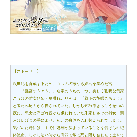
【ストーリ―】
次期妃を育成するため、五つの名家から姫君を集めた宮
――『雛宮すうぐう』。名家のうちの一つ、美しく聡明な黄家
こうけの雛女ひめ・玲琳れいりんは、『殿下の胡蝶こちょう』
と謳われ周囲から愛されていた。しかし乞巧節きっこうせつの
夜に、悪女と呼ばれ皆から嫌われていた朱家しゅけの雛女・慧
月けいげつの手により、互いの身体を入れ替えられてしまう。
気づいた時には、すでに処刑が決まっていることを告げられ絶
体絶命。しかし幼い時から病弱で常に死と隣り合わせで生きて