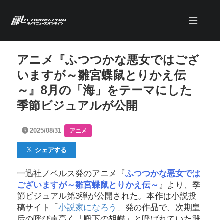
アニメ『ふつつかな悪女ではござ
いますが～雛宮蝶鼠とりかえ伝
～』8月の「海」をテーマにした
季節ビジュアルが公開
2025/08/31
アニメ
シェアする
一迅社ノベルス発のアニメ『
ふつつかな悪女では
ございますが～雛宮蝶鼠とりかえ伝～
』より、季
節ビジュアル第3弾が公開された。本作は小説投
稿サイト「
小説家になろう
」発の作品で、次期皇
后の呼び声高く「殿下の胡蝶」と呼ばれていた雛