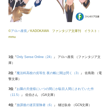
©
アロハ座長
／KADOKAWA ファンタジア文庫刊 イラスト：
mmu
1
位
『
Only Sense Online（24）
』 アロハ座長 （ファンタジア文
庫）
2
位
『
魔法科高校の劣等生 夜の帳に闇は閃く（3）
』 佐島勤 （電
撃文庫）
3
位
『
お隣の天使様にいつの間にか駄目人間にされていた件
（11.5）
』 佐伯さん （GA文庫）
4
位
『
放課後の迷宮冒険者（6）
』 樋辻臥命 （GCN文庫）