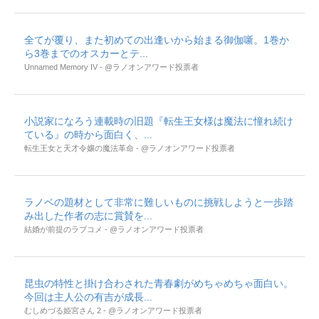
全てが覆り、また初めての出逢いから始まる御伽噺。1巻か
ら3巻までのオスカーとテ...
Unnamed Memory IV - @ラノオンアワード投票者
小説家になろう連載時の旧題『転生王女様は魔法に憧れ続け
ている』の時から面白く、...
転生王女と天才令嬢の魔法革命 - @ラノオンアワード投票者
ラノベの題材として非常に難しいものに挑戦しようと一歩踏
み出した作者の志に賞賛を...
結婚が前提のラブコメ - @ラノオンアワード投票者
昆虫の特性と掛け合わされた青春劇がめちゃめちゃ面白い。
今回は主人公の有吉が成長...
むしめづる姫宮さん 2 - @ラノオンアワード投票者