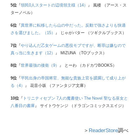
5
位
『
領民0人スタートの辺境領主様（14）
』 風楼 （アース・ス
ターノベル）
6
位
『
異世界に転移したら山の中だった。反動で強さよりも快適
さを選びました。（15）
』 じゃがバター （ツギクルブックス）
7
位
『
やり込んだ乙女ゲームの悪役モブですが、断罪は嫌なので
真っ当に生きます（12）
』 MIZUNA （TOブックス）
8
位
『
世界最強の後衛（9）
』 とーわ （カドカワBOOKS）
9
位
『
平民出身の帝国将官、無能な貴族上官を蹂躙して成り上が
る（4）
』 花音小坂 （ファンタジア文庫）
10
位
『
トリニティセブン 7人の魔書使い The Novel 聖なる巫女と
八番目の書庫
』 サイトウケンジ （ドラゴンコミックスエイジ）
＞
ReaderStore
調べ