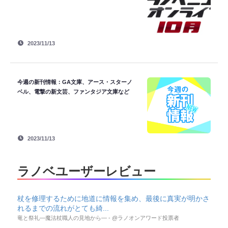
2023/11/13
今週の新刊情報：GA文庫、アース・スターノ
ベル、電撃の新文芸、ファンタジア文庫など
2023/11/13
ラノベユーザーレビュー
杖を修理するために地道に情報を集め、最後に真実が明かさ
れるまでの流れがとても綺...
竜と祭礼―魔法杖職人の見地から― - @ラノオンアワード投票者