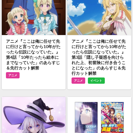
アニメ『ここは俺に任せて先
アニメ『ここは俺に任せて先
に行けと言ってから10年がた
に行けと言ってから10年がた
ったら伝説になっていた。』
ったら伝説になっていた。』
第4話「10年たったら絵本に
第3話「隠し子疑惑を向けら
までなっていた」のあらすじ
れた上、初冒険に付き合うこ
＆先行カット解禁
とになった」のあらすじ＆先
行カット解禁
アニメ
アニメ
イベント