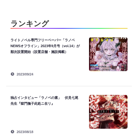
ランキング
ライトノベル専門フリーペーパー「ラノベ
NEWSオフライン」2023年9月号（vol.14）が
順次設置開始（設置店舗・施設掲載）
2023/09/24
独占インタビュー「ラノベの素」 伏見七尾
先生『獄門撫子此処ニ在リ』
2023/08/18