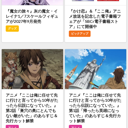
『魔女の旅々』灰の魔女・イ
『かけ恋』＆『ここ俺』アニ
レイナ1／7スケールフィギュ
メ放送を記念した電子書籍フ
アが2027年9月発売
ェアが「SBCr電子書籍スト
ア」にて開催中
グッズ
ピックアップ
アニメ『ここは俺に任せて先
アニメ『ここは俺に任せて先
に行けと言ってから10年がた
に行けと言ってから10年がた
ったら伝説になっていた。』
ったら伝説になっていた。』
第2話「巣穴の奥にとんでも
第1話「帰ったら英雄になっ
ない敵がいた」のあらすじ＆
ていた」のあらすじ＆先行カ
先行カット解禁
ット解禁
アニメ
アニメ