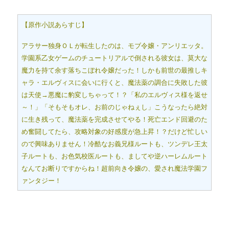
【原作小説あらすじ】
アラサー独身ＯＬが転生したのは、モブ令嬢・アンリエッタ。
学園系乙女ゲームのチュートリアルで倒される彼女は、莫大な
魔力を持て余す落ちこぼれ令嬢だった！しかも前世の最推しキ
ャラ・エルヴィスに会いに行くと、魔法薬の調合に失敗した彼
は天使→悪魔に豹変しちゃって！？「私のエルヴィス様を返せ
～！」「そもそもオレ、お前のじゃねぇし」こうなったら絶対
に生き残って、魔法薬を完成させてやる！死亡エンド回避のた
め奮闘してたら、攻略対象の好感度が急上昇！？だけど忙しい
ので興味ありません！冷酷なお義兄様ルートも、ツンデレ王太
子ルートも、お色気校医ルートも、ましてや逆ハーレムルート
なんてお断りですからね！超前向き令嬢の、愛され魔法学園フ
ァンタジー！