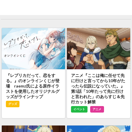
『レプリカだって、恋をす
アニメ『ここは俺に任せて先
る。』のオンラインくじが登
に行けと言ってから10年がた
場 raemz氏による原作イラ
ったら伝説になっていた。』
ストを使用したオリジナルグ
第5話「10年たって先に行け
ッズがラインナップ
と言われた」のあらすじ＆先
行カット解禁
グッズ
イベント
アニメ