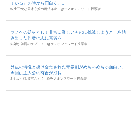
ている』の時から面白く、...
転生王女と天才令嬢の魔法革命 - @ラノオンアワード投票者
ラノベの題材として非常に難しいものに挑戦しようと一歩踏
み出した作者の志に賞賛を...
結婚が前提のラブコメ - @ラノオンアワード投票者
昆虫の特性と掛け合わされた青春劇がめちゃめちゃ面白い。
今回は主人公の有吉が成長...
むしめづる姫宮さん 2 - @ラノオンアワード投票者