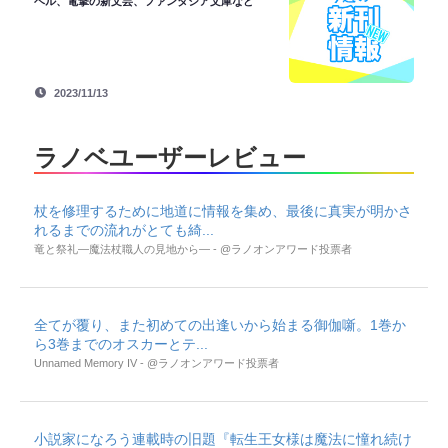
ベル、電撃の新文芸、ファンタジア文庫など
2023/11/13
ラノベユーザーレビュー
杖を修理するために地道に情報を集め、最後に真実が明かさ
れるまでの流れがとても綺...
竜と祭礼―魔法杖職人の見地から― - @ラノオンアワード投票者
全てが覆り、また初めての出逢いから始まる御伽噺。1巻か
ら3巻までのオスカーとテ...
Unnamed Memory IV - @ラノオンアワード投票者
小説家になろう連載時の旧題『転生王女様は魔法に憧れ続け