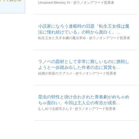
Unnamed Memory IV - @ラノオンアワード投票者
小説家になろう連載時の旧題『転生王女様は魔
法に憧れ続けている』の時から面白く、...
転生王女と天才令嬢の魔法革命 - @ラノオンアワード投票者
ラノベの題材として非常に難しいものに挑戦し
ようと一歩踏み出した作者の志に賞賛を...
結婚が前提のラブコメ - @ラノオンアワード投票者
昆虫の特性と掛け合わされた青春劇がめちゃめ
ちゃ面白い。今回は主人公の有吉が成長...
むしめづる姫宮さん 2 - @ラノオンアワード投票者