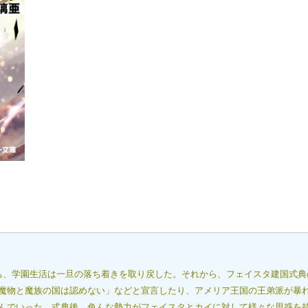
ち、学園生活は一旦の落ち着きを取り戻した。それから、フェイスタ建国式典
魔物と魔族の国は認めない」などと宣言したり、アメリア王国の王弟派が暴
んでいった。式典後、色んな勢力がフェイスタとカイに対して様々な思惑を