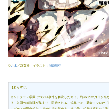
©
力水
／双葉社 イラスト：
瑠奈璃亜
【あらすじ】
セントクラン学園でのテロ事件を解決したカイ。約3か月の月日が経
り、各国の首脳陣が集まり、開始される。式典では、勇者マシロが「
ルバートが圧倒的な力でその場を鎮める。その後、式典は滞りなく進