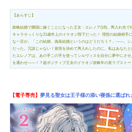
【あらすじ】
政略結婚で隣国に嫁ぐことになった王女・エレノア(18)。輿入れ先
キャラそっくりな21歳年上のイケオジ陛下だった！ 理想の結婚相
な一言が。「この結婚、偽装結婚というのはどうだろう？」――。シ
だった。冗談じゃない！覚悟を決めて輿入れしたのに。私はあなたと
たエレノアは、あの手この手を使ってシルヴィスを自分に夢中にさせ
を通わせ――！？超ポジティブ王女のイケオジ攻略年の差ラブストー
【電子専売】
夢見る聖女は王子様の添い寝係に選ばれ