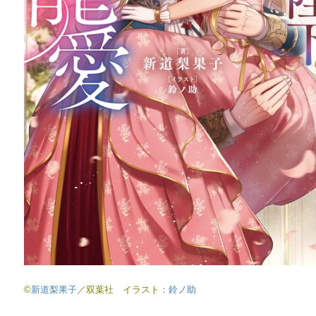
©
新道梨果子
／双葉社 イラスト：
鈴ノ助