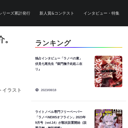
シリーズ累計発行
新人賞&コンテスト
インタビュー・特集
介。
ランキング
独占インタビュー「ラノベの素」
伏見七尾先生『獄門撫子此処ニ在
リ』
トイラスト
2023/08/18
ライトノベル専門フリーペーパー
「ラノベNEWSオフライン」2023年
9月号（vol.14）が順次設置開始（設