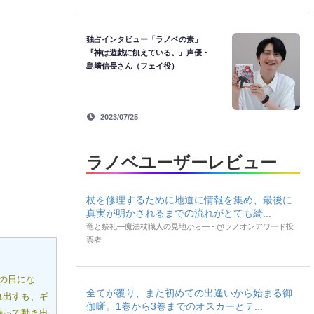
独占インタビュー「ラノベの素」
『神は遊戯に飢えている。』声優・
島﨑信長さん（フェイ役）
2023/07/25
ラノベユーザーレビュー
杖を修理するために地道に情報を集め、最後に
真実が明かされるまでの流れがとても綺...
竜と祭礼―魔法杖職人の見地から― - @ラノオンアワード投
票者
の日にな
全てが覆り、また初めての出逢いから始まる御
れ出すも、ギ
伽噺。1巻から3巻までのオスカーとテ...
持って動き出