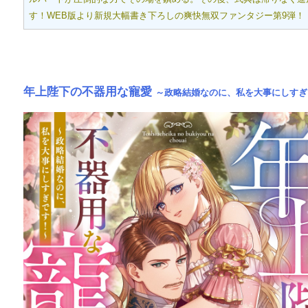
す！WEB版より新規大幅書き下ろしの爽快無双ファンタジー第9弾！
年上陛下の不器用な寵愛
～政略結婚なのに、私を大事にしすぎ