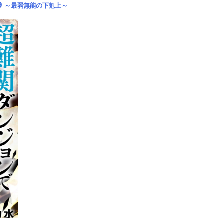
9
～最弱無能の下剋上～