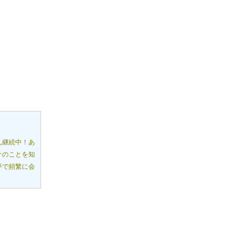
ん継続中！あ
ナのことを知
夢で頻繁に会