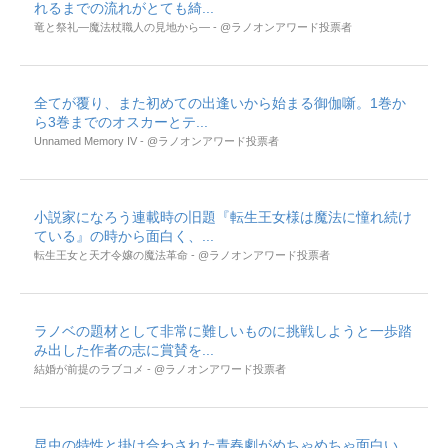
れるまでの流れがとても綺...
竜と祭礼―魔法杖職人の見地から― - @ラノオンアワード投票者
全てが覆り、また初めての出逢いから始まる御伽噺。1巻か
ら3巻までのオスカーとテ...
Unnamed Memory IV - @ラノオンアワード投票者
小説家になろう連載時の旧題『転生王女様は魔法に憧れ続け
ている』の時から面白く、...
転生王女と天才令嬢の魔法革命 - @ラノオンアワード投票者
ラノベの題材として非常に難しいものに挑戦しようと一歩踏
み出した作者の志に賞賛を...
結婚が前提のラブコメ - @ラノオンアワード投票者
昆虫の特性と掛け合わされた青春劇がめちゃめちゃ面白い。