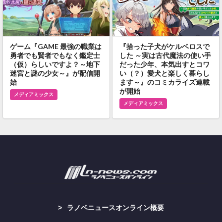
ゲーム『GAME 最強の職業は
『拾った子犬がケルベロスで
勇者でも賢者でもなく鑑定士
した ～実は古代魔法の使い手
（仮）らしいですよ？～地下
だった少年、本気出すとコワ
迷宮と謎の少女～』が配信開
い（？）愛犬と楽しく暮らし
始
ます～』のコミカライズ連載
が開始
メディアミックス
メディアミックス
ラノベニュースオンライン概要