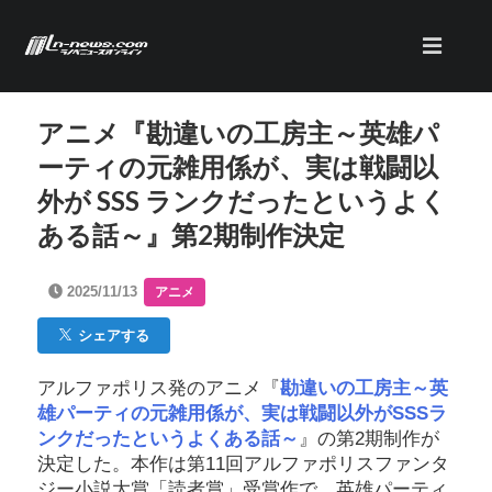
アニメ『勘違いの工房主～英雄パ
ーティの元雑用係が、実は戦闘以
外が SSS ランクだったというよく
ある話～』第2期制作決定
2025/11/13
アニメ
シェアする
アルファポリス発のアニメ『
勘違いの工房主～英
雄パーティの元雑用係が、実は戦闘以外がSSSラ
ンクだったというよくある話～
』の第2期制作が
決定した。本作は第11回アルファポリスファンタ
ジー小説大賞「読者賞」受賞作で、英雄パーティ