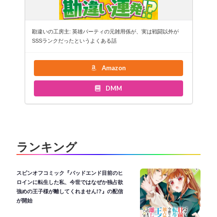
勘違いの工房主: 英雄パーティの元雑用係が、実は戦闘以外が
SSSランクだったというよくある話
Amazon
DMM
ランキング
スピンオフコミック『バッドエンド目前のヒ
ロインに転生した私、今世ではなぜか独占欲
強めの王子様が離してくれません!?』の配信
が開始