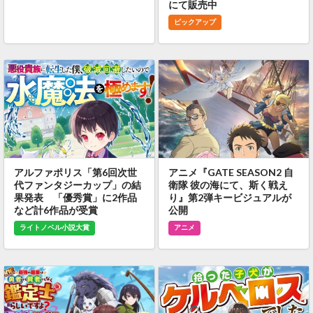
にて販売中
ピックアップ
アルファポリス「第6回次世
アニメ『GATE SEASON2 自
代ファンタジーカップ」の結
衛隊 彼の海にて、斯く戦え
果発表 「優秀賞」に2作品
り』第2弾キービジュアルが
など計6作品が受賞
公開
ライトノベル小説大賞
アニメ