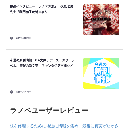
独占インタビュー「ラノベの素」 伏見七尾
先生『獄門撫子此処ニ在リ』
2023/08/18
今週の新刊情報：GA文庫、アース・スターノ
ベル、電撃の新文芸、ファンタジア文庫など
2023/11/13
ラノベユーザーレビュー
杖を修理するために地道に情報を集め、最後に真実が明かさ