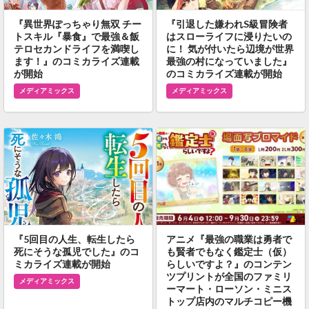
『異世界ぽっちゃり無双 チー
『引退した嫌われS級冒険者
トスキル『暴食』で最強＆飯
はスローライフに浸りたいの
テロセカンドライフを満喫し
に！ 気が付いたら辺境が世界
ます！』のコミカライズ連載
最強の村になっていました』
が開始
のコミカライズ連載が開始
メディアミックス
メディアミックス
『5回目の人生、転生したら
アニメ『最強の職業は勇者で
死にそうな孤児でした』のコ
も賢者でもなく鑑定士（仮）
ミカライズ連載が開始
らしいですよ？』のコンテン
ツプリントが全国のファミリ
メディアミックス
ーマート・ローソン・ミニス
トップ店内のマルチコピー機