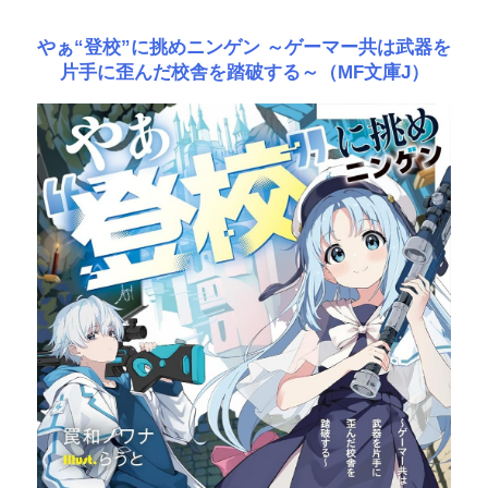
やぁ“登校”に挑めニンゲン ～ゲーマー共は武器を
片手に歪んだ校舎を踏破する～（MF文庫J）