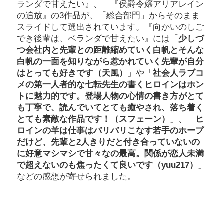
ランダで甘えたい』、「『侯爵令嬢アリアレイン
の追放』の3作品が、「総合部門」からそのまま
スライドして選出されています。『向かいのしご
でき後輩は、ベランダで甘えたい』には「
少しづ
つ会社内と先輩との距離縮めていく白帆とそんな
白帆の一面を知りながら惹かれていく先輩が自分
はとっても好きです（天風）
」や「
社会人ラブコ
メの第一人者的な七転先生の書くヒロインはホン
トに魅力的です。登場人物の心情の書き方がとて
も丁寧で、読んでいてとても癒やされ、落ち着く
とても素敵な作品です！（スフェーン）
」、「
ヒ
ロインの羊は仕事はバリバリこなす若手のホープ
だけど、先輩と2人きりだと付き合っていないの
に好意マシマシで甘々なの最高。関係が恋人未満
で超えないのも焦ったくて良いです（yuu217）
」
などの感想が寄せられました。