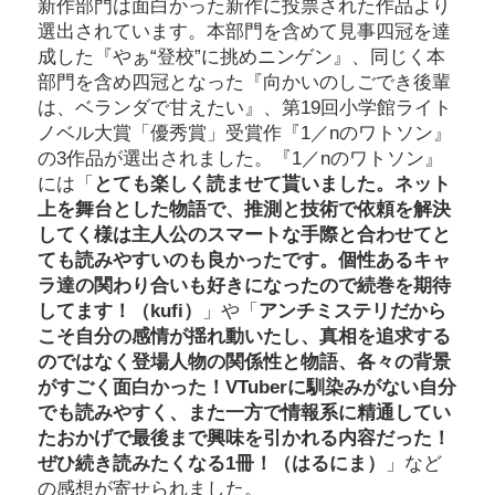
新作部門は面白かった新作に投票された作品より
選出されています。本部門を含めて見事四冠を達
成した『やぁ“登校”に挑めニンゲン』、同じく本
部門を含め四冠となった『向かいのしごでき後輩
は、ベランダで甘えたい』、第19回小学館ライト
ノベル大賞「優秀賞」受賞作『1／nのワトソン』
の3作品が選出されました。『1／nのワトソン』
には「
とても楽しく読ませて貰いました。ネット
上を舞台とした物語で、推測と技術で依頼を解決
してく様は主人公のスマートな手際と合わせてと
ても読みやすいのも良かったです。個性あるキャ
ラ達の関わり合いも好きになったので続巻を期待
してます！（kufi）
」や「
アンチミステリだから
こそ自分の感情が揺れ動いたし、真相を追求する
のではなく登場人物の関係性と物語、各々の背景
がすごく面白かった！VTuberに馴染みがない自分
でも読みやすく、また一方で情報系に精通してい
たおかげで最後まで興味を引かれる内容だった！
ぜひ続き読みたくなる1冊！（はるにま）
」など
の感想が寄せられました。