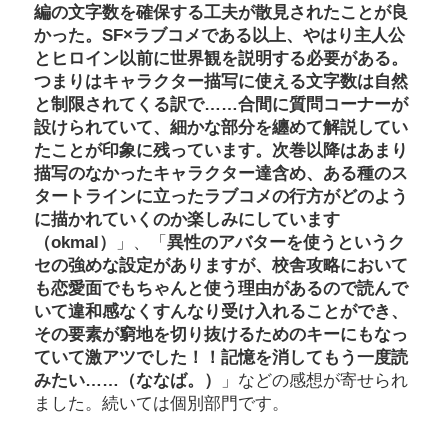
編の文字数を確保する工夫が散見されたことが良
かった。SF×ラブコメである以上、やはり主人公
とヒロイン以前に世界観を説明する必要がある。
つまりはキャラクター描写に使える文字数は自然
と制限されてくる訳で……合間に質問コーナーが
設けられていて、細かな部分を纏めて解説してい
たことが印象に残っています。次巻以降はあまり
描写のなかったキャラクター達含め、ある種のス
タートラインに立ったラブコメの行方がどのよう
に描かれていくのか楽しみにしています
（okmal）
」、「
異性のアバターを使うというク
セの強めな設定がありますが、校舎攻略において
も恋愛面でもちゃんと使う理由があるので読んで
いて違和感なくすんなり受け入れることができ、
その要素が窮地を切り抜けるためのキーにもなっ
ていて激アツでした！！記憶を消してもう一度読
みたい……（ななば。）
」などの感想が寄せられ
ました。続いては個別部門です。