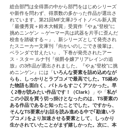
総合部門は全得票の中から部門をはじめシリーズ
や新作を問わず、得票数の多かった作品が選出さ
れています。第21回MF文庫Jライトノベル新人賞
「最優秀賞＋鈴木大輔賞」受賞作『やぁ“登校”に
挑めニンゲン ～ゲーマー共は武器を片手に歪んだ
校舎を踏破する～』、新シリーズとして発売され
たスニーカー文庫刊『向かいのしごでき後輩は、
ベランダで甘えたい』、下巻が発売されたアー
ス・スター ルナ刊『侯爵令嬢アリアレインの追
放』の3作品が選出されました。『やぁ“登校”に挑
めニンゲン』には「
いろんな要素を詰め込めなが
らも、しっかりとラブコメで最高でした。TS絡め
た物語も面白く、バトルもすごくアツかった。早
く2巻が読みたい作品です！（Clark）
」や「
私が
この小説を買う切っ掛けとなったのは、TS要素の
ある作品であると知ったことでした。ですから、
そんなTS要素がお話を読み進める中で｢勘違いラ
ブコメ｣をより加速させる要素として、しっかり
生かされていたことがまず嬉しかった。次に、本