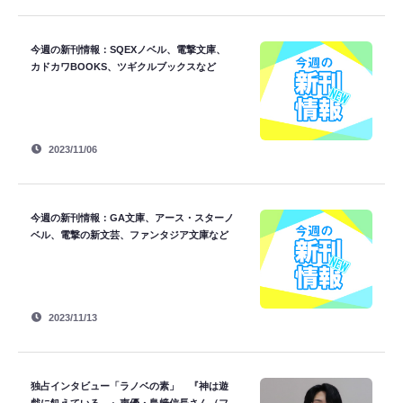
今週の新刊情報：SQEXノベル、電撃文庫、
カドカワBOOKS、ツギクルブックスなど
2023/11/06
今週の新刊情報：GA文庫、アース・スターノ
ベル、電撃の新文芸、ファンタジア文庫など
2023/11/13
独占インタビュー「ラノベの素」 『神は遊
戯に飢えている。』声優・島﨑信長さん（フ