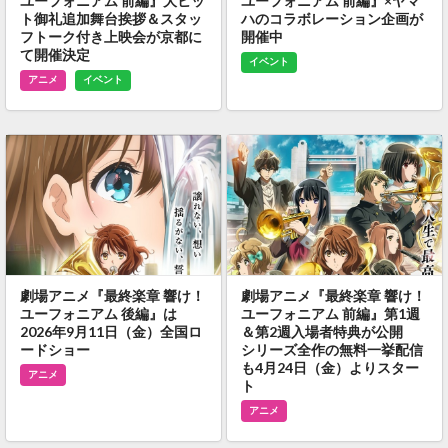
ユーフォニアム 前編』大ヒッ
ユーフォニアム 前編』×ヤマ
ト御礼追加舞台挨拶＆スタッ
ハのコラボレーション企画が
フトーク付き上映会が京都に
開催中
て開催決定
イベント
アニメ
イベント
劇場アニメ『最終楽章 響け！
劇場アニメ『最終楽章 響け！
ユーフォニアム 後編』は
ユーフォニアム 前編』第1週
2026年9月11日（金）全国ロ
＆第2週入場者特典が公開
ードショー
シリーズ全作の無料一挙配信
も4月24日（金）よりスター
アニメ
ト
アニメ