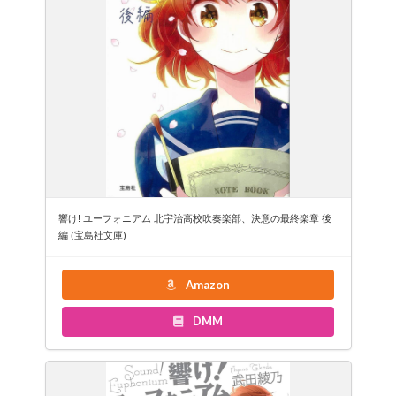
響け! ユーフォニアム 北宇治高校吹奏楽部、決意の最終楽章 後
編 (宝島社文庫)
Amazon
DMM