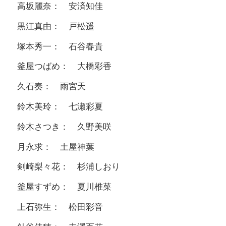
高坂麗奈： 安済知佳
黒江真由： 戸松遥
塚本秀一： 石谷春貴
釜屋つばめ： 大橋彩香
久石奏： 雨宮天
鈴木美玲： 七瀬彩夏
鈴木さつき： 久野美咲
月永求： 土屋神葉
剣崎梨々花： 杉浦しおり
釜屋すずめ： 夏川椎菜
上石弥生： 松田彩音