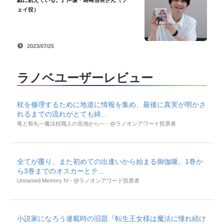
ェイ役）
2023/07/25
ラノベユーザーレビュー
杖を修理するために地道に情報を集め、最後に真実が明かさ
れるまでの流れがとても綺...
竜と祭礼―魔法杖職人の見地から― - @ラノオンアワード投票者
全てが覆り、また初めての出逢いから始まる御伽噺。1巻か
ら3巻までのオスカーとテ...
Unnamed Memory IV - @ラノオンアワード投票者
小説家になろう連載時の旧題『転生王女様は魔法に憧れ続け