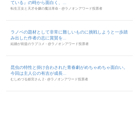
ている』の時から面白く、...
転生王女と天才令嬢の魔法革命 - @ラノオンアワード投票者
ラノベの題材として非常に難しいものに挑戦しようと一歩踏
み出した作者の志に賞賛を...
結婚が前提のラブコメ - @ラノオンアワード投票者
昆虫の特性と掛け合わされた青春劇がめちゃめちゃ面白い。
今回は主人公の有吉が成長...
むしめづる姫宮さん 2 - @ラノオンアワード投票者