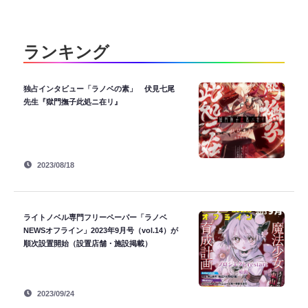
ランキング
独占インタビュー「ラノベの素」 伏見七尾
先生『獄門撫子此処ニ在リ』
2023/08/18
ライトノベル専門フリーペーパー「ラノベ
NEWSオフライン」2023年9月号（vol.14）が
順次設置開始（設置店舗・施設掲載）
2023/09/24