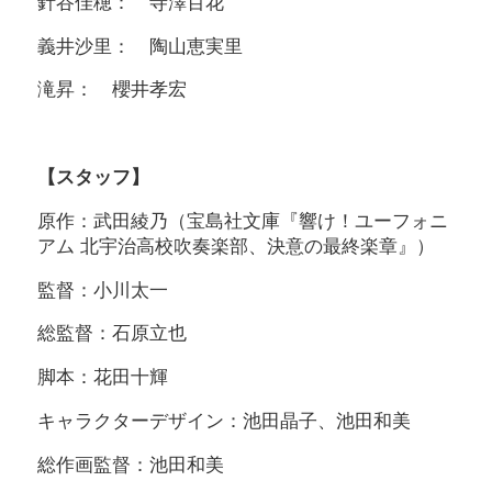
針谷佳穂： 寺澤百花
義井沙里： 陶山恵実里
滝昇： 櫻井孝宏
【スタッフ】
原作：武田綾乃（宝島社文庫『響け！ユーフォニ
アム 北宇治高校吹奏楽部、決意の最終楽章』）
監督：小川太一
総監督：石原立也
脚本：花田十輝
キャラクターデザイン：池田晶子、池田和美
総作画監督：池田和美