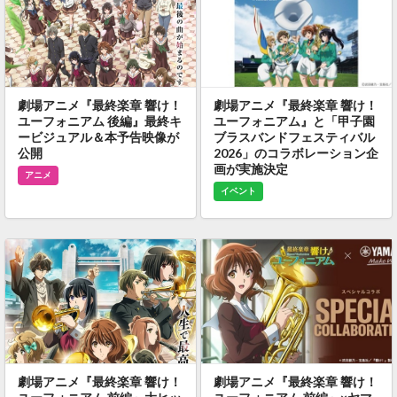
劇場アニメ『最終楽章 響け！
劇場アニメ『最終楽章 響け！
ユーフォニアム 後編』最終キ
ユーフォニアム』と「甲子園
ービジュアル＆本予告映像が
ブラスバンドフェスティバル
公開
2026」のコラボレーション企
画が実施決定
アニメ
イベント
劇場アニメ『最終楽章 響け！
劇場アニメ『最終楽章 響け！