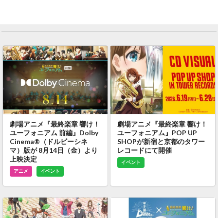
劇場アニメ『最終楽章 響け！
劇場アニメ『最終楽章 響け！
ユーフォニアム 前編』Dolby
ユーフォニアム』POP UP
Cinema®（ドルビーシネ
SHOPが新宿と京都のタワー
マ）版が 8月14日（金）より
レコードにて開催
上映決定
イベント
アニメ
イベント