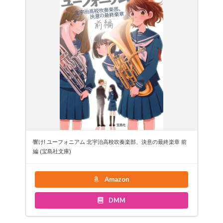
響け! ユーフォニアム 北宇治高校吹奏楽部、決意の最終楽章 前
編 (宝島社文庫)
Amazon
DMM