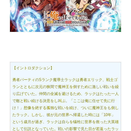
【イントロダクション】
勇者パーティのSランク魔導士ラックは勇者エリック、戦士ゴ
ランとともに次元の狭間で魔神王を倒すために激しい戦いを繰
り広げていた。仲間の全滅を避けるため、ラックはたった一人
で敵と戦い続ける決意をし叫ぶ。「ここは俺に任せて先に行
け！」想像を絶する孤独な戦いを続け、ついに魔神王をも倒し
たラック。しかし、彼が元の世界へ帰還した時には「10年」
という歳月が過ぎ、ラックは自らを犠牲に世界を救った大英雄
として伝説となっていた。戦いの影響で見た目が若返ったラッ