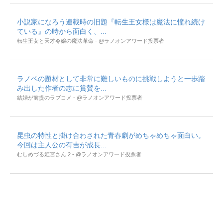
小説家になろう連載時の旧題『転生王女様は魔法に憧れ続け
ている』の時から面白く、...
転生王女と天才令嬢の魔法革命 - @ラノオンアワード投票者
ラノベの題材として非常に難しいものに挑戦しようと一歩踏
み出した作者の志に賞賛を...
結婚が前提のラブコメ - @ラノオンアワード投票者
昆虫の特性と掛け合わされた青春劇がめちゃめちゃ面白い。
今回は主人公の有吉が成長...
むしめづる姫宮さん 2 - @ラノオンアワード投票者