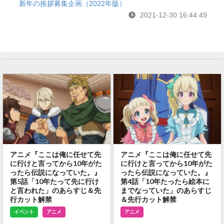
新年の挨拶募集企画（2022年版）
2021-12-30 16:44:49
アニメ『ここは俺に任せて先
アニメ『ここは俺に任せて先
に行けと言ってから10年がた
に行けと言ってから10年がた
ったら伝説になっていた。』
ったら伝説になっていた。』
第5話「10年たって先に行け
第4話「10年たったら絵本に
と言われた」のあらすじ＆先
までなっていた」のあらすじ
行カット解禁
＆先行カット解禁
イベント
アニメ
アニメ