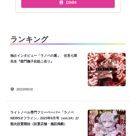
DMM
ランキング
独占インタビュー「ラノベの素」 伏見七尾
先生『獄門撫子此処ニ在リ』
2023/08/18
ライトノベル専門フリーペーパー「ラノベ
NEWSオフライン」2023年9月号（vol.14）が
順次設置開始（設置店舗・施設掲載）