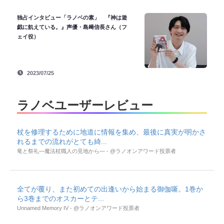
独占インタビュー「ラノベの素」 『神は遊
戯に飢えている。』声優・島﨑信長さん（フ
ェイ役）
2023/07/25
ラノベユーザーレビュー
杖を修理するために地道に情報を集め、最後に真実が明かさ
れるまでの流れがとても綺...
竜と祭礼―魔法杖職人の見地から― - @ラノオンアワード投票者
全てが覆り、また初めての出逢いから始まる御伽噺。1巻か
ら3巻までのオスカーとテ...
Unnamed Memory IV - @ラノオンアワード投票者