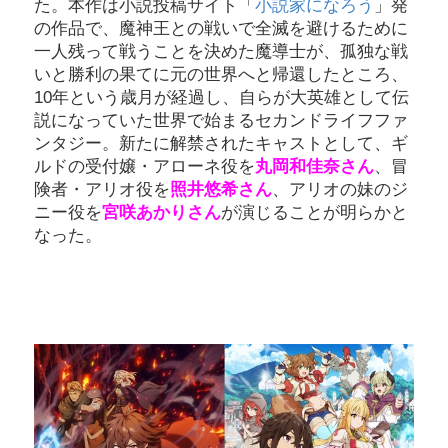
た。本作は小説投稿サイト「
小説家になろう
」発
の作品で、魔神王との戦いで全滅を避けるために
一人残って戦うことを決めた魔導士が、孤独な戦
いと勝利の果てに元の世界へと帰還したところ、
10年という歳月が経過し、自らが大英雄として伝
説になっていた世界で始まるセカンドライフファ
ンタジー。新たに解禁されたキャストとして、ギ
ルドの受付嬢・アローネ役を
丸岡和佳奈さん
、冒
険者・アリオ役を
照井悠希さん
、アリオの妹のジ
ニー役を
宮咲あかりさん
が演じることが明らかと
なった。