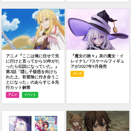
アニメ『ここは俺に任せて先
『魔女の旅々』灰の魔女・イ
に行けと言ってから10年がた
レイナ1／7スケールフィギュ
ったら伝説になっていた。』
アが2027年9月発売
第3話「隠し子疑惑を向けら
グッズ
れた上、初冒険に付き合うこ
とになった」のあらすじ＆先
行カット解禁
アニメ
イベント