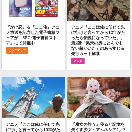
『かけ恋』＆『ここ俺』アニ
アニメ『ここは俺に任せて先
メ放送を記念した電子書籍フ
に行けと言ってから10年がた
ェアが「SBCr電子書籍スト
ったら伝説になっていた。』
ア」にて開催中
第2話「巣穴の奥にとんでも
ない敵がいた」のあらすじ＆
ピックアップ
先行カット解禁
アニメ
アニメ『ここは俺に任せて先
『魔女の旅々』寝ると記憶を
に行けと言ってから10年がた
失くす少女・アムネシア1／7