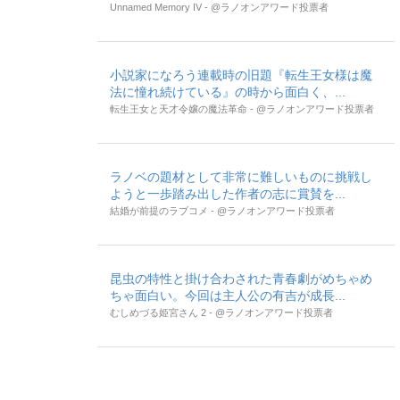
Unnamed Memory IV - @ラノオンアワード投票者
小説家になろう連載時の旧題『転生王女様は魔
法に憧れ続けている』の時から面白く、...
転生王女と天才令嬢の魔法革命 - @ラノオンアワード投票者
ラノベの題材として非常に難しいものに挑戦し
ようと一歩踏み出した作者の志に賞賛を...
結婚が前提のラブコメ - @ラノオンアワード投票者
昆虫の特性と掛け合わされた青春劇がめちゃめ
ちゃ面白い。今回は主人公の有吉が成長...
むしめづる姫宮さん 2 - @ラノオンアワード投票者