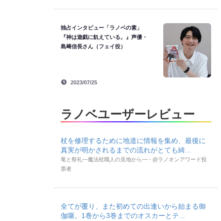
独占インタビュー「ラノベの素」
『神は遊戯に飢えている。』声優・
島﨑信長さん（フェイ役）
2023/07/25
ラノベユーザーレビュー
杖を修理するために地道に情報を集め、最後に
真実が明かされるまでの流れがとても綺...
竜と祭礼―魔法杖職人の見地から― - @ラノオンアワード投
票者
全てが覆り、また初めての出逢いから始まる御
伽噺。1巻から3巻までのオスカーとテ...