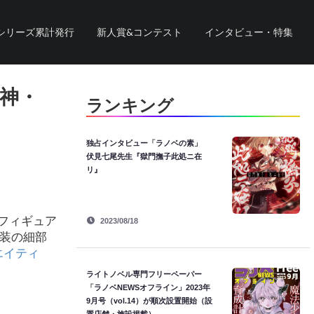
シリーズ累計発行
新人賞&コンテスト
インタビュー・特集
神・
ランキング
独占インタビュー「ラノベの素」
伏見七尾先生『獄門撫子此処ニ在
リ』
フィギュア
2023/08/18
衣装の細部
エイティ
ライトノベル専門フリーペーパー
「ラノベNEWSオフライン」2023年
9月号（vol.14）が順次設置開始（設