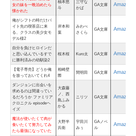
柚本悠
三守な
Amazon
女の妹を一晩泊めたら
GA文庫
斗
かば
懐かれた
俺がシフトの時だけバ
イト先の喫茶店に来
岸本和
みわべ
Amazon
GA文庫
る、クラスの美少女モ
葉
さくら
デル様2
自分を負けヒロインだ
Amazon
と思い込んでいるすで
桜木桜
Kuro太
GA文庫
に勝利済みの幼馴染2
【電子専売】どうか俺
相崎壁
Amazon
間明田
GA文庫
を放っておいてくれ4
際
ダンジョンに出会いを
大森藤
求めるのは間違ってい
ノ、西
Amazon
るだろうか ファミリア
ニリツ
GA文庫
島ふみ
クロニクル episodeヘ
かる
イズ
魔法が使いたくて肉が
大野半
宇田川
GAノベ
Amazon
食いたくて努力してみ
兵衛
みぅ
ル
たら最強になっていた