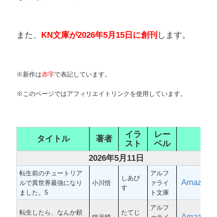
また、
KN文庫が2026年5月15日に創刊
します。
※新作は
赤字
で表記しています。
※このページではアフィリエイトリンクを使用しています。
イラ
レー
タイトル
著者
スト
ベル
2026年5月11日
転生前のチュートリア
アルフ
しあび
Amazon
ルで異世界最強になり
小川悟
ァライ
す
ました。5
ト文庫
アルフ
転生したら、なんか頼
たてじ
Amazon