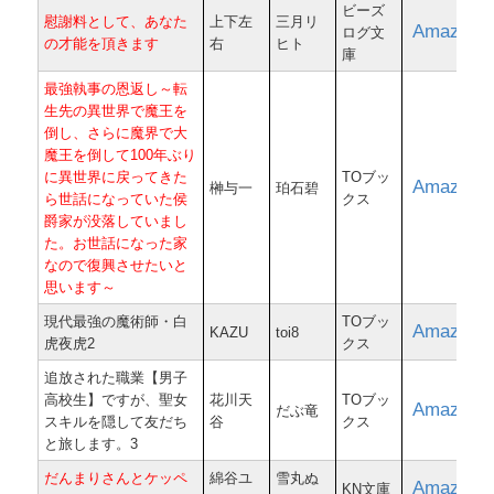
ビーズ
慰謝料として、あなた
上下左
三月リ
Amazon
ログ文
の才能を頂きます
右
ヒト
庫
最強執事の恩返し～転
生先の異世界で魔王を
倒し、さらに魔界で大
魔王を倒して100年ぶり
に異世界に戻ってきた
TOブッ
Amazon
榊与一
珀石碧
ら世話になっていた侯
クス
爵家が没落していまし
た。お世話になった家
なので復興させたいと
思います～
現代最強の魔術師・白
TOブッ
Amazon
KAZU
toi8
虎夜虎2
クス
追放された職業【男子
高校生】ですが、聖女
花川天
TOブッ
Amazon
だぶ竜
スキルを隠して友だち
谷
クス
と旅します。3
だんまりさんとケッペ
綿谷ユ
雪丸ぬ
Amazon
KN文庫