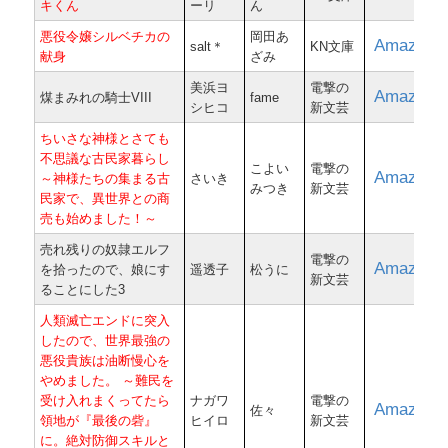
キくん
ーリ
ん
悪役令嬢シルベチカの
岡田あ
Amazon
salt＊
KN文庫
献身
ざみ
美浜ヨ
電撃の
Amazon
煤まみれの騎士VIII
fame
シヒコ
新文芸
ちいさな神様とさても
不思議な古民家暮らし
こよい
電撃の
Amazon
～神様たちの集まる古
さいき
みつき
新文芸
民家で、異世界との商
売も始めました！～
売れ残りの奴隷エルフ
電撃の
Amazon
を拾ったので、娘にす
遥透子
松うに
新文芸
ることにした3
人類滅亡エンドに突入
したので、世界最強の
悪役貴族は油断慢心を
やめました。 ～難民を
受け入れまくってたら
ナガワ
電撃の
Amazon
佐々
領地が『最後の砦』
ヒイロ
新文芸
に。絶対防御スキルと