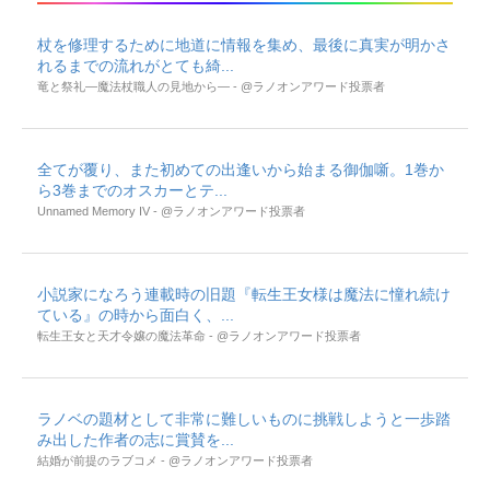
杖を修理するために地道に情報を集め、最後に真実が明かさ
れるまでの流れがとても綺...
竜と祭礼―魔法杖職人の見地から― - @ラノオンアワード投票者
全てが覆り、また初めての出逢いから始まる御伽噺。1巻か
ら3巻までのオスカーとテ...
Unnamed Memory IV - @ラノオンアワード投票者
小説家になろう連載時の旧題『転生王女様は魔法に憧れ続け
ている』の時から面白く、...
転生王女と天才令嬢の魔法革命 - @ラノオンアワード投票者
ラノベの題材として非常に難しいものに挑戦しようと一歩踏
み出した作者の志に賞賛を...
結婚が前提のラブコメ - @ラノオンアワード投票者