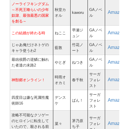
ノーライフキングダム
～不死王喰らいの少年
秋堂カ
GAノベ
Amazon
kaworu
奴隷、最強最悪の国家
オル
ル
を創る～
早瀬ジ
GAノベ
Amazon
この結婚が終わる時
ねここ
ュン
ル
じゃあ俺だけネトゲの
竹花ノ
GAノベ
Amazon
藍敦
キャラ使うわ2
ート
ル
最凶侯爵の逆鱗に触れ
GAノベ
Amazon
やとぎ
ねつき
た者達の末路2
ル
サーガ
時雨オ
Amazon
神獣郷オンライン！
春千秋
フォレ
オカミ
スト
サーガ
四度目は嫌な死属性魔
デンス
Amazon
ばん！
フォレ
術師16
ケ
スト
攻略不可能なクソゲー
サーガ
のヒロインに転生して
茅乃原
Amazon
菜々
フォレ
いたので、殺される前
ち子