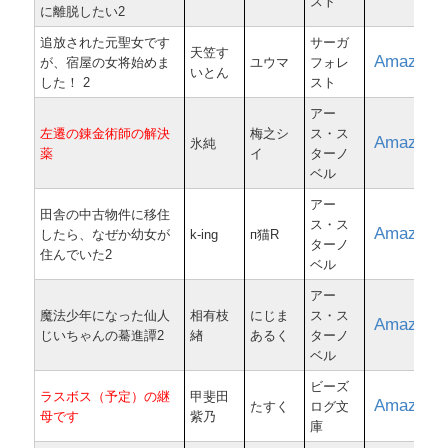
スト
に離脱したい2
追放された元聖女です
サーガ
天笠す
Amazon
が、宿屋の女将始めま
ユウマ
フォレ
いとん
した！ 2
スト
アー
左遷の錬金術師の解決
梅之シ
ス・ス
Amazon
氷純
薬
イ
ターノ
ベル
アー
田舎の中古物件に移住
ス・ス
Amazon
したら、なぜか幼女が
k-ing
п猫R
ターノ
住んでいた2
ベル
アー
魔法少年になった仙人
相有枝
にじま
ス・ス
Amazon
じいちゃんの驀進譚2
緖
あるく
ターノ
ベル
ビーズ
ラスボス（予定）の継
甲斐田
Amazon
たすく
ログ文
母です
紫乃
庫