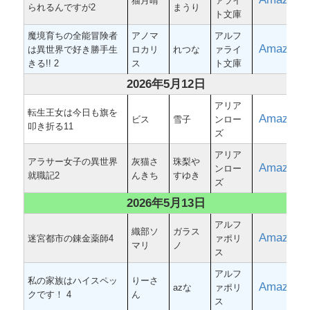
猫月晴
ァライ
られるんですが2
まうり
ト文庫
魔境育ちの全能冒険者
アノマ
アルフ
Amazon
は異世界で好き勝手生
ロカリ
れつな
ァライ
きる!! 2
ス
ト文庫
2026年5月12日
アリア
転生王女は今日も旗を
Amazon
ビス
雪子
ンロー
叩き折る11
ズ
アリア
アラサー女子の異世界
灰猫さ
珠梨や
Amazon
ンロー
就職記2
んきち
すゆき
ズ
2026年5月13日
アルフ
織部ソ
ガラス
Amazon
迷宮都市の錬金薬師4
ァポリ
マリ
ノ
ス
アルフ
私の家族はハイスペッ
りーさ
Amazon
azな
ァポリ
クです！ 4
ん
ス