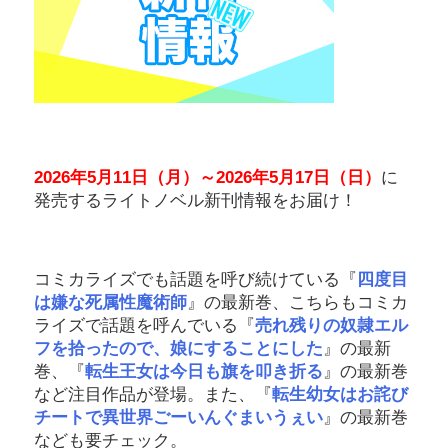
2026
年5月11日（月）～2026年5月17日（日）
に
発売するライトノベル新刊情報をお届け！
コミカライズでも話題を呼び続けている『
四度目
は嫌な死属性魔術師
』の最新巻、こちらもコミカ
ライズで話題を呼んでいる『
売れ残りの奴隷エル
フを拾ったので、娘にすることにした
』の最新
巻、『
転生王女は今日も旗を叩き折る
』の最新巻
など注目作品が登場。また、『
転生幼女はお詫び
チートで異世界ごーいんぐまいうぇい
』の最新巻
なども要チェック。