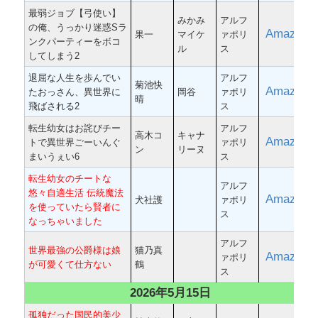
最弱ジョブ【弓使い】
みかみ
アルフ
の俺、うっかり迷惑Sラ
Amazon
果一
マイケ
ァポリ
ンクパーティーをボコ
ル
ス
してしまう2
退屈な人生を歩んでい
アルフ
菊池快
Amazon
たおっさん、異世界に
岡谷
ァポリ
晴
飛ばされる2
ス
転生幼女はお詫びチー
アルフ
高木コ
キャナ
Amazon
トで異世界ごーいんぐ
ァポリ
ン
リーヌ
まいうぇい6
ス
転生幼女のチートな
アルフ
悠々自適生活 伝統魔法
Amazon
犬社護
ァポリ
を使っていたら賢者に
ス
なっちゃいました
アルフ
世界最強の公爵様は娘
猫乃真
Amazon
ァポリ
が可愛くて仕方ない
鶴
ス
2026年5月15日
孤独だった国民的美少