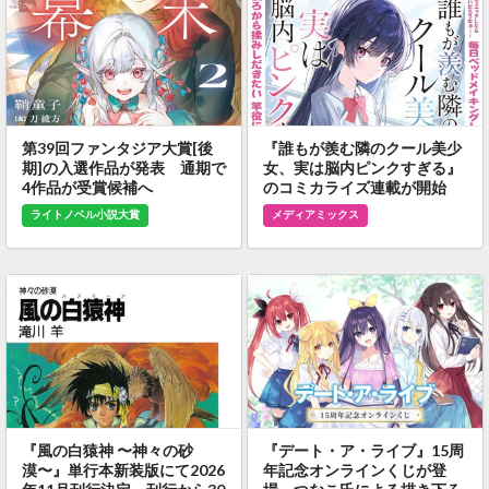
第39回ファンタジア大賞[後
『誰もが羨む隣のクール美少
期]の入選作品が発表 通期で
女、実は脳内ピンクすぎる』
4作品が受賞候補へ
のコミカライズ連載が開始
ライトノベル小説大賞
メディアミックス
『風の白猿神 〜神々の砂
『デート・ア・ライブ』15周
漠〜』単行本新装版にて2026
年記念オンラインくじが登