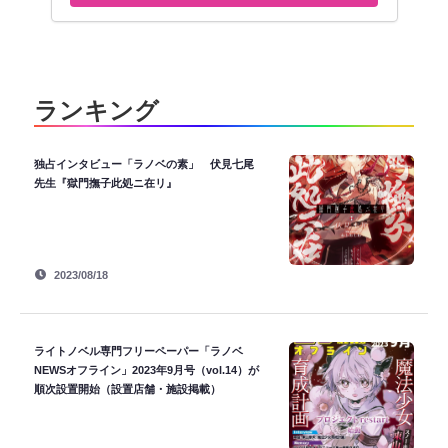
ランキング
独占インタビュー「ラノベの素」 伏見七尾
先生『獄門撫子此処ニ在リ』
2023/08/18
ライトノベル専門フリーペーパー「ラノベ
NEWSオフライン」2023年9月号（vol.14）が
順次設置開始（設置店舗・施設掲載）