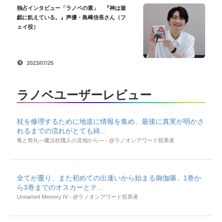
独占インタビュー「ラノベの素」 『神は遊
戯に飢えている。』声優・島﨑信長さん（フ
ェイ役）
2023/07/25
ラノベユーザーレビュー
杖を修理するために地道に情報を集め、最後に真実が明かさ
れるまでの流れがとても綺...
竜と祭礼―魔法杖職人の見地から― - @ラノオンアワード投票者
全てが覆り、また初めての出逢いから始まる御伽噺。1巻か
ら3巻までのオスカーとテ...
Unnamed Memory IV - @ラノオンアワード投票者