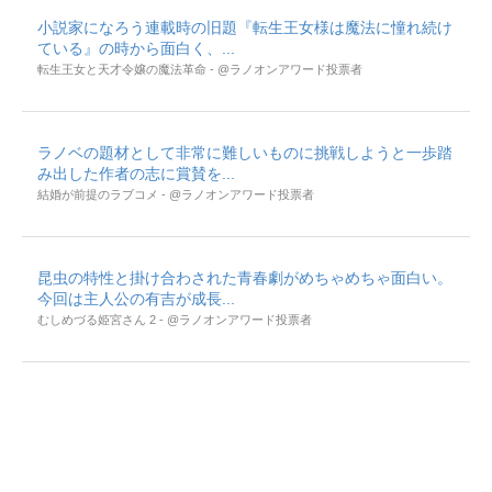
小説家になろう連載時の旧題『転生王女様は魔法に憧れ続け
ている』の時から面白く、...
転生王女と天才令嬢の魔法革命 - @ラノオンアワード投票者
ラノベの題材として非常に難しいものに挑戦しようと一歩踏
み出した作者の志に賞賛を...
結婚が前提のラブコメ - @ラノオンアワード投票者
昆虫の特性と掛け合わされた青春劇がめちゃめちゃ面白い。
今回は主人公の有吉が成長...
むしめづる姫宮さん 2 - @ラノオンアワード投票者