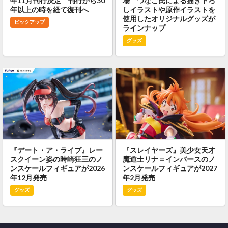
年11月刊行決定 刊行から30
場 つなこ氏による描き下ろ
年以上の時を経て復刊へ
しイラストや原作イラストを
使用したオリジナルグッズが
ピックアップ
ラインナップ
グッズ
『デート・ア・ライブ』レー
『スレイヤーズ』美少女天才
スクイーン姿の時崎狂三のノ
魔道士リナ＝インバースのノ
ンスケールフィギュアが2026
ンスケールフィギュアが2027
年12月発売
年2月発売
グッズ
グッズ