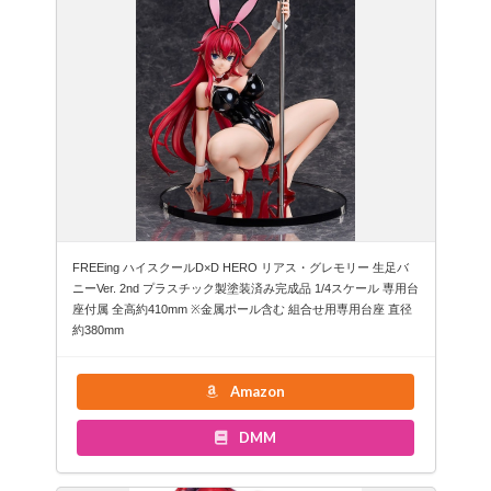
FREEing ハイスクールD×D HERO リアス・グレモリー 生足バ
ニーVer. 2nd プラスチック製塗装済み完成品 1/4スケール 専用台
座付属 全高約410mm ※金属ポール含む 組合せ用専用台座 直径
約380mm
Amazon
DMM