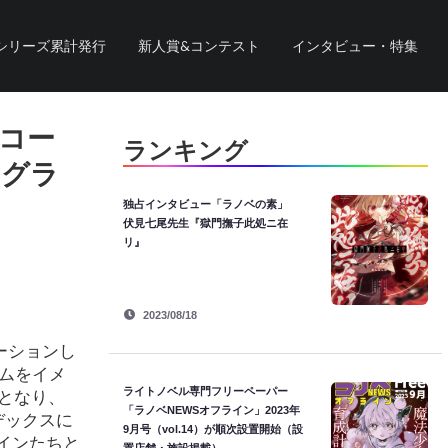
シリーズ累計発行
新人賞&コンテスト
インタビュー・特集
コー
ランキング
ノグラ
独占インタビュー「ラノベの素」
伏見七尾先生『獄門撫子此処ニ在
リ』
2023/08/18
ーションし
ムをイメ
ライトノベル専門フリーペーパー
となり、
「ラノベNEWSオフライン」2023年
デックスに
9月号（vol.14）が順次設置開始（設
インたちと