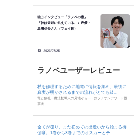
独占インタビュー「ラノベの素」
『神は遊戯に飢えている。』声優・
島﨑信長さん（フェイ役）
2023/07/25
ラノベユーザーレビュー
杖を修理するために地道に情報を集め、最後に
真実が明かされるまでの流れがとても綺...
竜と祭礼―魔法杖職人の見地から― - @ラノオンアワード投
票者
全てが覆り、また初めての出逢いから始まる御
伽噺。1巻から3巻までのオスカーとテ...