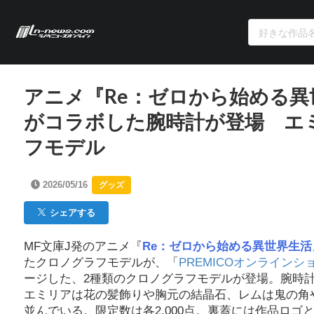
アニメ『Re：ゼロから始める
がコラボした腕時計が登場 エ
フモデル
2026/05/16
グッズ
シェアする
MF文庫J発のアニメ『
Re：ゼロから始める異世界生活
たクロノグラフモデルが、「
PREMICOオンラインシ
ージした、2種類のクロノグラフモデルが登場。腕時
エミリアは花の髪飾りや胸元の結晶石、レムは鬼の角
並んでいる。限定数は各2,000点。裏蓋には作品ロ