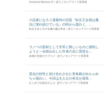
Unnamed Memory IV - @ラノオンアワード投票者
小説家になろう連載時の旧題『転生王女様は魔
法に憧れ続けている』の時から面白く、...
転生王女と天才令嬢の魔法革命 - @ラノオンアワード投票者
ラノベの題材として非常に難しいものに挑戦し
ようと一歩踏み出した作者の志に賞賛を...
結婚が前提のラブコメ - @ラノオンアワード投票者
昆虫の特性と掛け合わされた青春劇がめちゃめ
ちゃ面白い。今回は主人公の有吉が成長...
むしめづる姫宮さん 2 - @ラノオンアワード投票者