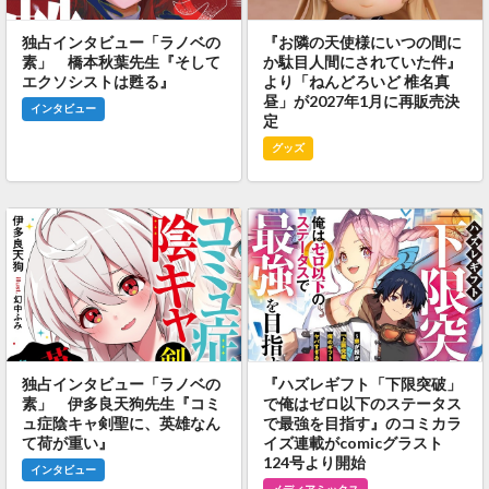
独占インタビュー「ラノベの
『お隣の天使様にいつの間に
素」 橋本秋葉先生『そして
か駄目人間にされていた件』
エクソシストは甦る』
より「ねんどろいど 椎名真
昼」が2027年1月に再販売決
インタビュー
定
グッズ
独占インタビュー「ラノベの
『ハズレギフト「下限突破」
素」 伊多良天狗先生『コミ
で俺はゼロ以下のステータス
ュ症陰キャ剣聖に、英雄なん
で最強を目指す』のコミカラ
て荷が重い』
イズ連載がcomicグラスト
124号より開始
インタビュー