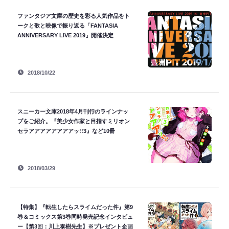
ファンタジア文庫の歴史を彩る人気作品をト
ークと歌と映像で振り返る「FANTASIA
ANNIVERSARY LIVE 2019」開催決定
2018/10/22
スニーカー文庫2018年4月刊行のラインナッ
プをご紹介。『美少女作家と目指すミリオン
セラアアアアアアアアッ!!3』など10冊
2018/03/29
【特集】『転生したらスライムだった件』第9
巻＆コミックス第3巻同時発売記念インタビュ
ー【第3回：川上泰樹先生】※プレゼント企画