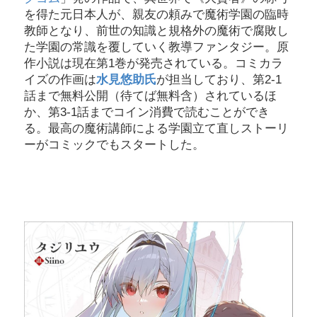
を得た元日本人が、親友の頼みで魔術学園の臨時
教師となり、前世の知識と規格外の魔術で腐敗し
た学園の常識を覆していく教導ファンタジー。原
作小説は現在第1巻が発売されている。コミカラ
イズの作画は
水見悠助氏
が担当しており、第2-1
話まで無料公開（待てば無料含）されているほ
か、第3-1話までコイン消費で読むことができ
る。最高の魔術講師による学園立て直しストーリ
ーがコミックでもスタートした。