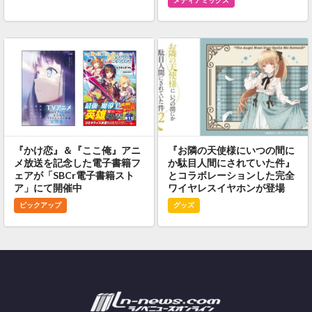
メディアミックス
『かけ恋』＆『ここ俺』アニ
『お隣の天使様にいつの間に
メ放送を記念した電子書籍フ
か駄目人間にされていた件』
ェアが「SBCr電子書籍スト
とコラボレーションした完全
ア」にて開催中
ワイヤレスイヤホンが登場
ピックアップ
グッズ