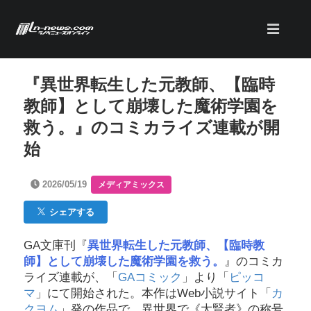
『異世界転生した元教師、【臨時
教師】として崩壊した魔術学園を
救う。』のコミカライズ連載が開
始
2026/05/19
メディアミックス
シェアする
GA文庫刊『
異世界転生した元教師、【臨時教
師】として崩壊した魔術学園を救う。
』のコミカ
ライズ連載が、「
GAコミック
」より「
ピッコ
マ
」にて開始された。本作はWeb小説サイト「
カ
クヨム
」発の作品で、異世界で《大賢者》の称号