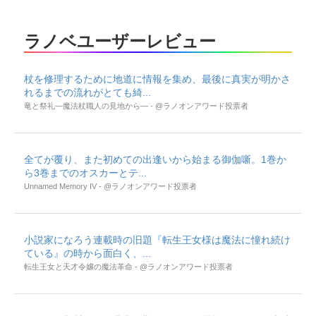
ラノベユーザーレビュー
杖を修理するために地道に情報を集め、最後に真実が明かさ
れるまでの流れがとても綺...
竜と祭礼―魔法杖職人の見地から― - @ラノオンアワード投票者
全てが覆り、また初めての出逢いから始まる御伽噺。1巻か
ら3巻までのオスカーとテ...
Unnamed Memory IV - @ラノオンアワード投票者
小説家になろう連載時の旧題『転生王女様は魔法に憧れ続け
ている』の時から面白く、...
転生王女と天才令嬢の魔法革命 - @ラノオンアワード投票者