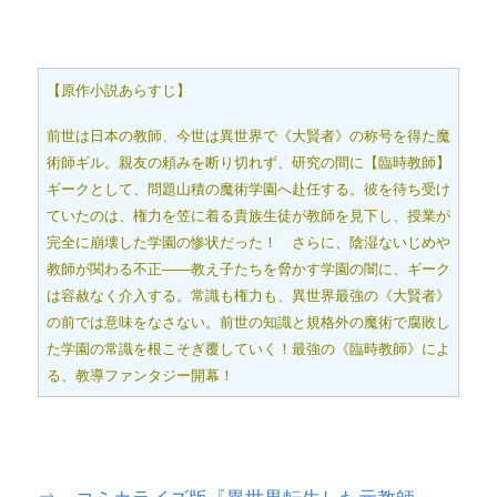
【原作小説あらすじ】
前世は日本の教師、今世は異世界で《大賢者》の称号を得た魔
術師ギル。親友の頼みを断り切れず、研究の間に【臨時教師】
ギークとして、問題山積の魔術学園へ赴任する。彼を待ち受け
ていたのは、権力を笠に着る貴族生徒が教師を見下し、授業が
完全に崩壊した学園の惨状だった！ さらに、陰湿ないじめや
教師が関わる不正――教え子たちを脅かす学園の闇に、ギーク
は容赦なく介入する。常識も権力も、異世界最強の《大賢者》
の前では意味をなさない。前世の知識と規格外の魔術で腐敗し
た学園の常識を根こそぎ覆していく！最強の《臨時教師》によ
る、教導ファンタジー開幕！