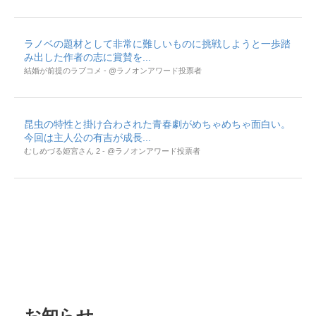
ラノベの題材として非常に難しいものに挑戦しようと一歩踏
み出した作者の志に賞賛を...
結婚が前提のラブコメ - @ラノオンアワード投票者
昆虫の特性と掛け合わされた青春劇がめちゃめちゃ面白い。
今回は主人公の有吉が成長...
むしめづる姫宮さん 2 - @ラノオンアワード投票者
お知らせ