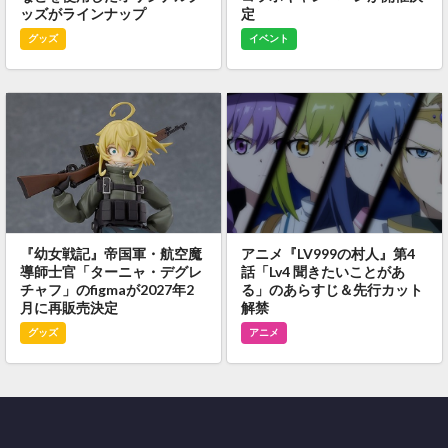
ッズがラインナップ
定
グッズ
イベント
『幼女戦記』帝国軍・航空魔
アニメ『LV999の村人』第4
導師士官「ターニャ・デグレ
話「Lv4 聞きたいことがあ
チャフ」のfigmaが2027年2
る」のあらすじ＆先行カット
月に再販売決定
解禁
グッズ
アニメ