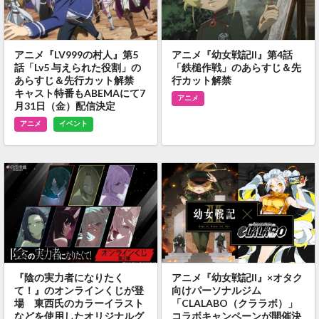
アニメ『LV999の村人』第5
アニメ『幼女戦記II』第4話
話「Lv5 与えられた役割」の
「鉄槌作戦」のあらすじ＆先
あらすじ＆先行カット解禁
行カット解禁
キャスト特番もABEMAにて7
アニメ
月31日（金）配信決定
アニメ
イベント
『陰の実力者になりたく
アニメ『幼女戦記II』×オタク
て！』のオンラインくじが登
向けパーソナルジム
場 東西氏のカラーイラスト
「CLALABO（クララボ）」
などを使用したオリジナルグ
コラボキャンペーンが開催決