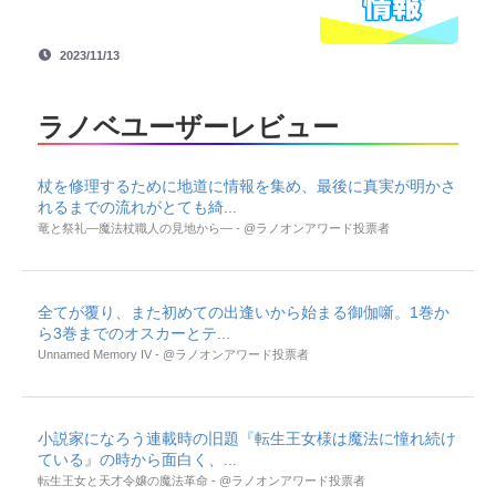
2023/11/13
ラノベユーザーレビュー
杖を修理するために地道に情報を集め、最後に真実が明かさ
れるまでの流れがとても綺...
竜と祭礼―魔法杖職人の見地から― - @ラノオンアワード投票者
全てが覆り、また初めての出逢いから始まる御伽噺。1巻か
ら3巻までのオスカーとテ...
Unnamed Memory IV - @ラノオンアワード投票者
小説家になろう連載時の旧題『転生王女様は魔法に憧れ続け
ている』の時から面白く、...
転生王女と天才令嬢の魔法革命 - @ラノオンアワード投票者