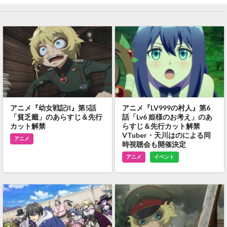
アニメ『幼女戦記II』第5話
アニメ『LV999の村人』第6
「貧乏籤」のあらすじ＆先行
話「Lv6 姫様のお考え」のあ
カット解禁
らすじ＆先行カット解禁
VTuber・天川はのによる同
アニメ
時視聴会も開催決定
アニメ
イベント