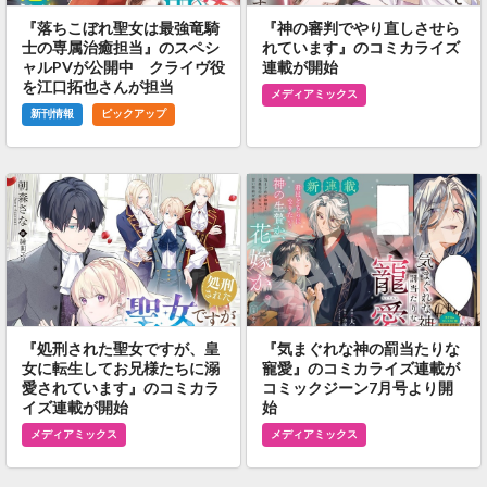
『落ちこぼれ聖女は最強竜騎
『神の審判でやり直しさせら
士の専属治癒担当』のスペシ
れています』のコミカライズ
ャルPVが公開中 クライヴ役
連載が開始
を江口拓也さんが担当
メディアミックス
新刊情報
ピックアップ
『処刑された聖女ですが、皇
『気まぐれな神の罰当たりな
女に転生してお兄様たちに溺
寵愛』のコミカライズ連載が
愛されています』のコミカラ
コミックジーン7月号より開
イズ連載が開始
始
メディアミックス
メディアミックス