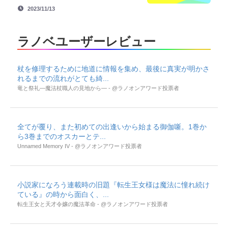
2023/11/13
ラノベユーザーレビュー
杖を修理するために地道に情報を集め、最後に真実が明かさ
れるまでの流れがとても綺...
竜と祭礼―魔法杖職人の見地から― - @ラノオンアワード投票者
全てが覆り、また初めての出逢いから始まる御伽噺。1巻か
ら3巻までのオスカーとテ...
Unnamed Memory IV - @ラノオンアワード投票者
小説家になろう連載時の旧題『転生王女様は魔法に憧れ続け
ている』の時から面白く、...
転生王女と天才令嬢の魔法革命 - @ラノオンアワード投票者