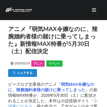
アニメ『弱気MAX令嬢なのに、辣
腕婚約者様の賭けに乗ってしまっ
た』新情報MAX特番が5月30日
（土）配信決定
2026/05/24
アニメ
イベント
シェアする
ビーズログ文庫発のアニメ『
弱気MAX令嬢なの
に、辣腕婚約者様の賭けに乗ってしまった
』の新
情報MAX特番が、2026年5月30日（土）に配信さ
れることが決定した。本作は小説投稿サイト「
小
説家になろう
」発の作品で、乙女ゲームのモブ悪