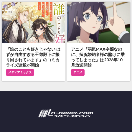
『誰のことも好きじゃない は
アニメ『弱気MAX令嬢なの
ずが自由すぎる王弟殿下に振
に、辣腕婚約者様の賭けに乗
り回されています』のコミカ
ってしまった』は2026年10
ライズ連載が開始
月放送開始
メディアミックス
アニメ