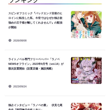
スピンオフコミック『バッドエンド目前のヒ
ロインに転生した私、今世ではなぜか独占欲
強めの王子様が離してくれません!?』の配信
が開始
2026/08/08
ライトノベル専門フリーペーパー「ラノベ
NEWSオフライン」2023年9月号（vol.14）が
順次設置開始（設置店舗・施設掲載）
2023/09/24
独占インタビュー「ラノベの素」 伏見七尾
先生『獄門撫子此処ニ在リ』