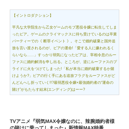
【イントロダクション】
平凡な大学院生から乙女ゲームのモブ悪役令嬢に転生してしま
ったピア。ゲームのクライマックスに待ち受けているのは卒業
パーティーでの《 断罪イベント 》。そこで婚約破棄と国外追
放を言い渡されるのが、ピアの運命!「愛する人に嫌われるく
らいなら......」すっかり弱気になったピアは、宰相令息のルー
ファスに婚約解消を申し出る。ところが、逆にルーファスのプ
ライドに火をつけてしまった!「私が本当に婚約破棄するか賭
けようか?」ピアの行く手にある追放フラグをルーファスがど
んどんへし折っていく!!?最弱悪役令嬢×最強婚約者の“運命の
賭け”がもたらす結末(エンディング)はーー?
TVアニメ『弱気MAX令嬢なのに、辣腕婚約者様
の賭けに乗ってしまった』新情報MAX特番