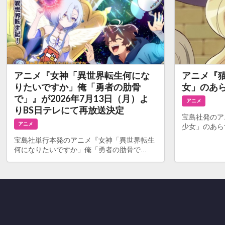
アニメ『女神「異世界転生何にな
アニメ『
りたいですか」俺「勇者の肋骨
女」のあ
で」』が2026年7月13日（月）よ
アニメ
りBS日テレにて再放送決定
宝島社発のア
アニメ
少女」のあら
宝島社単行本発のアニメ『女神「異世界転生
何になりたいですか」俺「勇者の肋骨で...