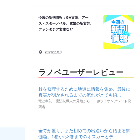
今週の新刊情報：GA文庫、アー
ス・スターノベル、電撃の新文芸、
ファンタジア文庫など
2023/11/13
ラノベユーザーレビュー
杖を修理するために地道に情報を集め、最後に
真実が明かされるまでの流れがとても綺...
竜と祭礼―魔法杖職人の見地から― - @ラノオンアワード投
票者
全てが覆り、また初めての出逢いから始まる御
伽噺。1巻から3巻までのオスカーとテ...