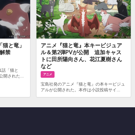
「猫と竜」
アニメ『猫と竜』本キービジュア
解禁
ル＆第2弾PVが公開 追加キャス
トに田所陽向さん、花江夏樹さん
など
1話「猫と
アニメ
開された...
宝島社発のアニメ『猫と竜』の本キービジュ
アルが公開された。本作は小説投稿サイ...