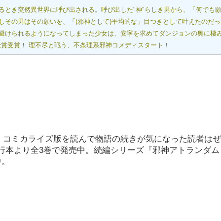
るとき突然異世界に呼び出される。呼び出した"神"らしき男から、「何でも
しその男はその願いを、「(邪神として)平均的な」目つきとして叶えたのだ
避けられるようになってしまった少女は、安寧を求めてダンジョンの奥に棲
金賞受賞！ 理不尽と戦う、不条理系邪神コメディスタート！
いる。コミカライズ版を読んで物語の続きが気になった読者は
行本より全3巻で発売中。続編シリーズ『邪神アトランダム
中。