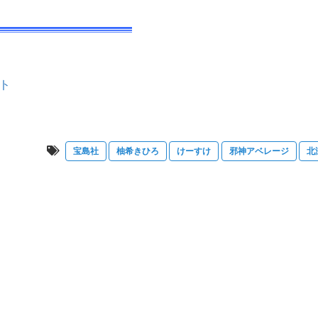
ト
宝島社
柚希きひろ
けーすけ
邪神アベレージ
北