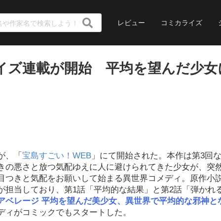
レビュー
コミカライズ
イズ連載が開始 平均を望んだ少女
が、「
宝島すごい！WEB
」にて開始された。本作は第3回
きの悪さと放つ気配ゆえに人に避けられてきた少女が、突
目つきと気配をお願いして始まる異世界コメディ。原作小説
が担当しており、第1話「平均的な結果」と第2話「弾かれ
アベレージ 平均を望んだ美少女、異世界で平均的な邪神と
ディがコミックでもスタートした。