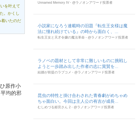
Unnamed Memory IV - @ラノオンアワード投票者
願いを叶えて
った。かくし
み着いたのだ
小説家になろう連載時の旧題『転生王女様は魔
法に憧れ続けている』の時から面白く、...
転生王女と天才令嬢の魔法革命 - @ラノオンアワード投票者
ラノベの題材として非常に難しいものに挑戦し
ようと一歩踏み出した作者の志に賞賛を...
結婚が前提のラブコメ - @ラノオンアワード投票者
ぜひ原作小
 平均的邪
昆虫の特性と掛け合わされた青春劇がめちゃめ
ちゃ面白い。今回は主人公の有吉が成長...
むしめづる姫宮さん 2 - @ラノオンアワード投票者