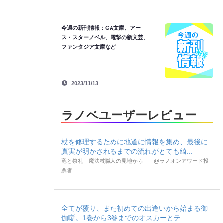
今週の新刊情報：GA文庫、アー
ス・スターノベル、電撃の新文芸、
ファンタジア文庫など
2023/11/13
ラノベユーザーレビュー
杖を修理するために地道に情報を集め、最後に
真実が明かされるまでの流れがとても綺...
竜と祭礼―魔法杖職人の見地から― - @ラノオンアワード投
票者
全てが覆り、また初めての出逢いから始まる御
伽噺。1巻から3巻までのオスカーとテ...