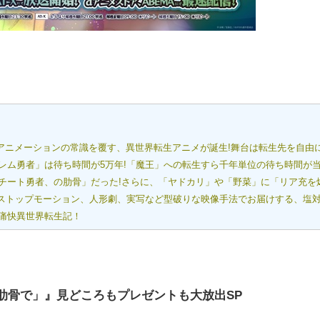
!?アニメーションの常識を覆す、異世界転生アニメが誕生!舞台は転生先を自由
レム勇者」は待ち時間が5万年!「魔王」への転生すら千年単位の待ち時間が
チート勇者、の肋骨」だった!さらに、「ヤドカリ」や「野菜」に「リア充を
、ストップモーション、人形劇、実写など型破りな映像手法でお届けする、塩
痛快異世界転生記！
肋骨で」』見どころもプレゼントも大放出SP