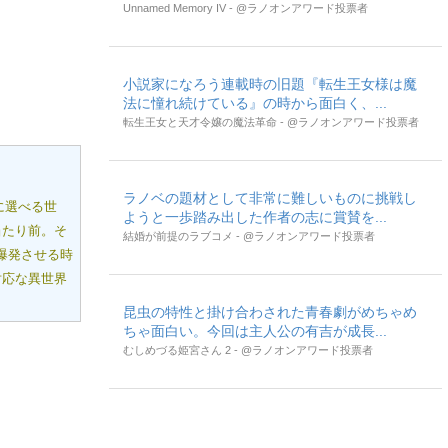
Unnamed Memory IV - @ラノオンアワード投票者
小説家になろう連載時の旧題『転生王女様は魔
法に憧れ続けている』の時から面白く、...
転生王女と天才令嬢の魔法革命 - @ラノオンアワード投票者
ラノベの題材として非常に難しいものに挑戦し
に選べる世
ようと一歩踏み出した作者の志に賞賛を...
当たり前。そ
結婚が前提のラブコメ - @ラノオンアワード投票者
爆発させる時
対応な異世界
昆虫の特性と掛け合わされた青春劇がめちゃめ
ちゃ面白い。今回は主人公の有吉が成長...
むしめづる姫宮さん 2 - @ラノオンアワード投票者