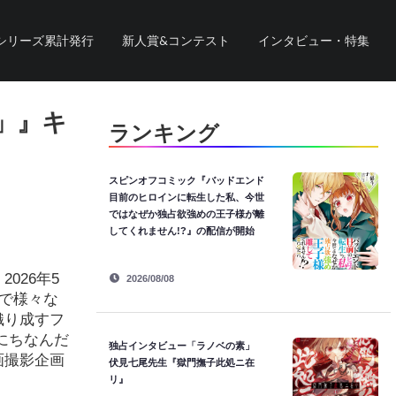
シリーズ累計発行
新人賞&コンテスト
インタビュー・特集
」』キ
ランキング
スピンオフコミック『バッドエンド
目前のヒロインに転生した私、今世
ではなぜか独占欲強めの王子様が離
してくれません!?』の配信が開始
026年5
2026/08/08
で様々な
織り成すフ
にちなんだ
独占インタビュー「ラノベの素」
画撮影企画
伏見七尾先生『獄門撫子此処ニ在
リ』