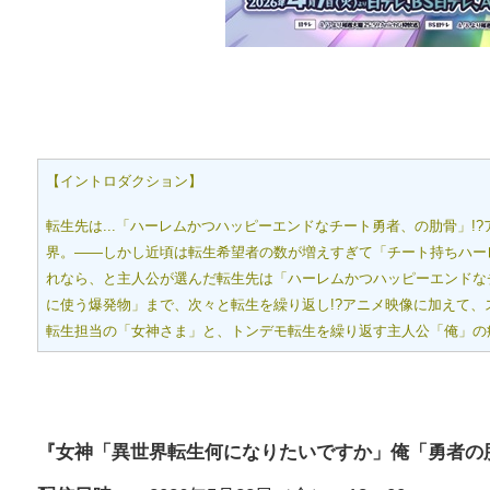
【イントロダクション】
転生先は...「ハーレムかつハッピーエンドなチート勇者、の肋骨」
界。——しかし近頃は転生希望者の数が増えすぎて「チート持ちハー
れなら、と主人公が選んだ転生先は「ハーレムかつハッピーエンドな
に使う爆発物」まで、次々と転生を繰り返し!?アニメ映像に加えて
転生担当の「女神さま」と、トンデモ転生を繰り返す主人公「俺」の
『女神「異世界転生何になりたいですか」俺「勇者の