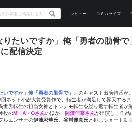
レビュー
コミカライズ
なりたいですか」俺「勇者の肋骨で
）に配信決定
たいですか」俺「勇者の肋骨で」
』のキャスト出演特番が、2
第8回ネット小説大賞受賞作で、転生者が満足して昇天するま
異世界転生の担当女神とトンデモ転生を繰り返す転生者が
神役の
M・A・Oさん
のほか、
阿澄佳奈さん
が出演し、作品
フルエンサーの
伊藤彩華氏
、
谷村優真氏
と挑むショート動