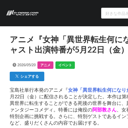
アニメ『女神「異世界転生何に
ャスト出演特番が5月22日（金
2026/05/20
アニメ
イベント
シェアする
宝島社単行本発のアニメ『
女神「異世界転生何になり
月22日（金）に配信されることが決定した。本作は
異世界に転生することができる死後の世界を舞台に、
ァンタジーコメディ。特番には俺役の
阿部敦さん
、女
特別企画に挑戦する。さらに、特別ゲストであるイン
など、盛りだくさんの内容でお届けする。