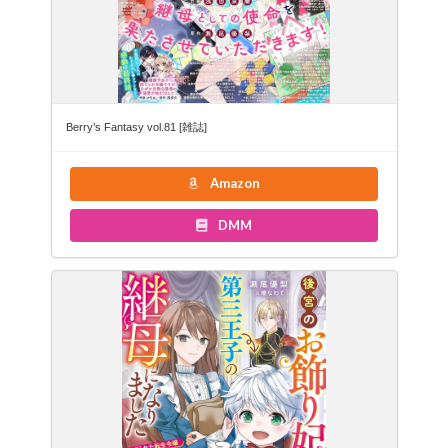
Berry’s Fantasy vol.81 [雑誌]
Amazon
DMM