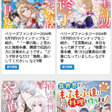
ベリーズファンタジー2026年
ベリーズファンタジー2026年
8月刊行のラインナップをご
7月刊行のラインナップをご
紹介。『「一家の恥」と言わ
紹介。『王宮勤めは、本日を
れた無能令嬢、隣国で伝説の
もって終了です。』『物置小
力に目覚めたようです』『ど
屋令嬢、気づけば最高位の貴
うぞ好きなだけ「無能」扱い
族になっていました』など8
してください』など8冊
冊
新刊情報
新刊情報