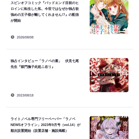
スピンオフコミック『バッドエンド目前のヒ
ロインに転生した私、今世ではなぜか独占欲
強めの王子様が離してくれません!?』の配信
が開始
2026/08/08
独占インタビュー「ラノベの素」 伏見七尾
先生『獄門撫子此処ニ在リ』
2023/08/18
ライトノベル専門フリーペーパー「ラノベ
NEWSオフライン」2023年9月号（vol.14）が
順次設置開始（設置店舗・施設掲載）