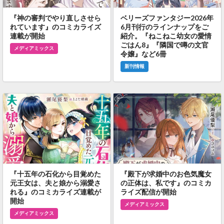
『神の審判でやり直しさせら
ベリーズファンタジー2026年
れています』のコミカライズ
6月刊行のラインナップをご
連載が開始
紹介。『ねこねこ幼女の愛情
ごはん8』『隣国で噂の文官
メディアミックス
令嬢』など6冊
新刊情報
『十五年の石化から目覚めた
『殿下が求婚中のお色気魔女
元王女は、夫と娘から溺愛さ
の正体は、私です』のコミカ
れる』のコミカライズ連載が
ライズ配信が開始
開始
メディアミックス
メディアミックス