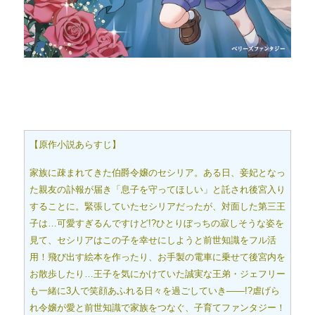
【原作小説あらすじ】
家族に疎まれてきた伯爵令嬢のセシリア。ある日、妾妃となっ
た親友の訃報が届き「息子を守ってほしい」と託され後宮入り
することに。緊張していたセシリアだったが、対面した第三王
子は…可愛すぎるんですけど!?ひとりぼっちの寂しそうな姿を
見て、セシリアはこの子を幸せにしようと前世知識をフル活
用！飛び出す絵本を作ったり、お手製の電車に乗せて後宮内を
お散歩したり…王子を気にかけていた誠実な王弟・ジェフリー
も一緒に3人で笑顔あふれる日々を過ごしていき――!?虐げら
れ令嬢が愛と前世知識で家族をつなぐ、子育てファンタジー！