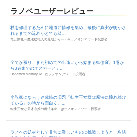
ラノベユーザーレビュー
杖を修理するために地道に情報を集め、最後に真実が明かさ
れるまでの流れがとても綺...
竜と祭礼―魔法杖職人の見地から― - @ラノオンアワード投票者
全てが覆り、また初めての出逢いから始まる御伽噺。1巻か
ら3巻までのオスカーとテ...
Unnamed Memory IV - @ラノオンアワード投票者
小説家になろう連載時の旧題『転生王女様は魔法に憧れ続け
ている』の時から面白く、...
転生王女と天才令嬢の魔法革命 - @ラノオンアワード投票者
ラノベの題材として非常に難しいものに挑戦しようと一歩踏