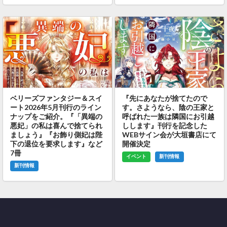
ベリーズファンタジー＆スイ
『先にあなたが捨てたので
ート2026年5月刊行のライン
す。さようなら、陰の王家と
ナップをご紹介。『「異端の
呼ばれた一族は隣国にお引越
悪妃」の私は喜んで捨てられ
しします』刊行を記念した
ましょう』『お飾り側妃は陛
WEBサイン会が大垣書店にて
下の退位を要求します』など
開催決定
7冊
イベント
新刊情報
新刊情報