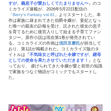
すが、義息子が愛おしくてたまりません〜
』のコ
ミカライズ連載が、2026年5月22日配信の
「
Berry’s Fantasy vol.81
」よりスタートした。本
作は家族に疎まれてきた伯爵令嬢が、妾妃となっ
た唯一の親友の訃報を受け、託された彼女の息子
を育てるために後宮入りして始まる子育てファン
タジー。原作小説は現在第1巻が発売されてい
る。コミカライズの作画は
浅田京磨氏
が担当して
おり、第1話が掲載された。コミカライズ版のタ
イトルは『
不気味女と呼ばれた令嬢ですが、継母
としての使命を果たさせていただきます！
』とな
っており、 虐げられてきた令嬢が愛と前世の知識
で家族をつなぐ物語がコミックでもスタートし
た。