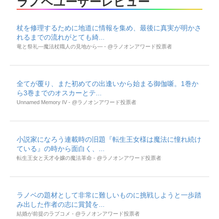
ラノベユーザーレビュー
杖を修理するために地道に情報を集め、最後に真実が明かさ
れるまでの流れがとても綺...
竜と祭礼―魔法杖職人の見地から― - @ラノオンアワード投票者
全てが覆り、また初めての出逢いから始まる御伽噺。1巻か
ら3巻までのオスカーとテ...
Unnamed Memory IV - @ラノオンアワード投票者
小説家になろう連載時の旧題『転生王女様は魔法に憧れ続け
ている』の時から面白く、...
転生王女と天才令嬢の魔法革命 - @ラノオンアワード投票者
ラノベの題材として非常に難しいものに挑戦しようと一歩踏
み出した作者の志に賞賛を...
結婚が前提のラブコメ - @ラノオンアワード投票者