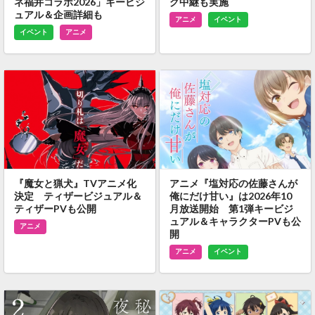
ネ福井コラボ2026」キービジ
グ中継も実施
ュアル＆企画詳細も
アニメ
イベント
イベント
アニメ
『魔女と猟犬』TVアニメ化
アニメ『塩対応の佐藤さんが
決定 ティザービジュアル＆
俺にだけ甘い』は2026年10
ティザーPVも公開
月放送開始 第1弾キービジ
ュアル＆キャラクターPVも公
アニメ
開
アニメ
イベント