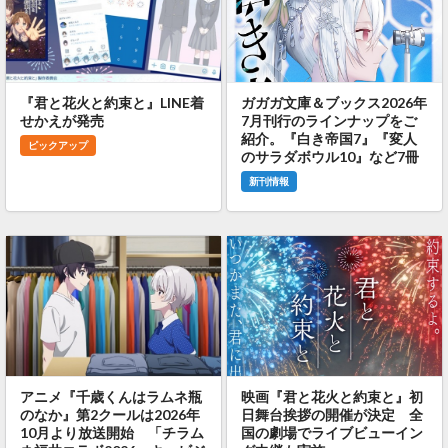
『君と花火と約束と』LINE着
ガガガ文庫＆ブックス2026年
せかえが発売
7月刊行のラインナップをご
紹介。『白き帝国7』『変人
ピックアップ
のサラダボウル10』など7冊
新刊情報
アニメ『千歳くんはラムネ瓶
映画『君と花火と約束と』初
のなか』第2クールは2026年
日舞台挨拶の開催が決定 全
10月より放送開始 「チラム
国の劇場でライブビューイン