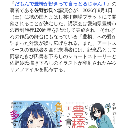
『
だもんで豊橋が好きって言っとるじゃん！
』の
著者である
佐野妙氏
の講演会が、2026年8月1日
（土）に穂の国とよはし芸術劇場プラットにて開
催されることが決定した。講演会は愛知県豊橋市
の市制施行120周年を記念して実施され、それぞ
れの作品の舞台にもなっている「豊橋」への愛が
詰まった対談が繰り広げられる。また、アートス
ペースの視聴者を含む来場者には、記念品として
雨森たきび氏書き下ろしのショートストーリーと
佐野妙氏描き下ろしのイラストが印刷されたA4ク
リアファイルを配布する。