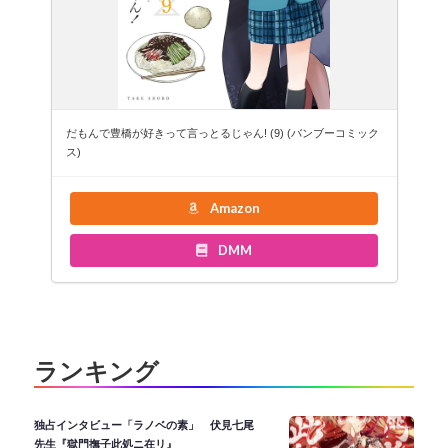
だもんで豊橋が好きって言っとるじゃん! (9) (バンブーコミック
ス)
Amazon
DMM
ランキング
独占インタビュー「ラノベの素」 伏見七尾
先生『獄門撫子此処ニ在リ』