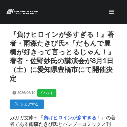
『負けヒロインが多すぎる！』著
者・雨森たきび氏×『だもんで豊
橋が好きって言っとるじゃん！』
著者・佐野妙氏の講演会が8月1日
（土）に愛知県豊橋市にて開催決
定
2026/06/10
イベント
シェアする
ガガガ文庫刊『
負けヒロインが多すぎる！
』の著
者である
雨森たきび氏
とバンブーコミックス刊