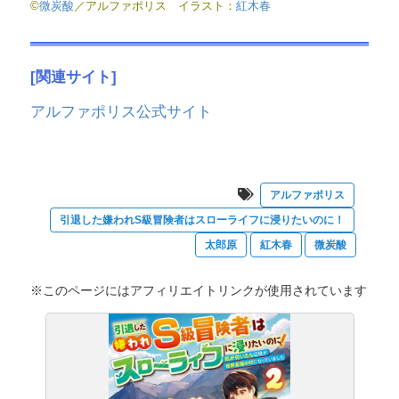
©
微炭酸
／アルファポリス イラスト：
紅木春
[関連サイト]
アルファポリス公式サイト
アルファポリス
引退した嫌われS級冒険者はスローライフに浸りたいのに！
太郎原
紅木春
微炭酸
※このページにはアフィリエイトリンクが使用されています