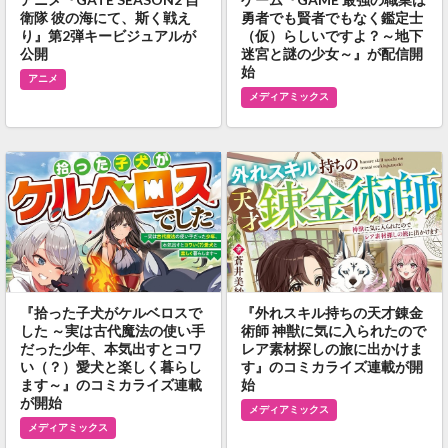
衛隊 彼の海にて、斯く戦え
勇者でも賢者でもなく鑑定士
り』第2弾キービジュアルが
（仮）らしいですよ？～地下
公開
迷宮と謎の少女～』が配信開
始
アニメ
メディアミックス
『拾った子犬がケルベロスで
『外れスキル持ちの天才錬金
した ～実は古代魔法の使い手
術師 神獣に気に入られたので
だった少年、本気出すとコワ
レア素材探しの旅に出かけま
い（？）愛犬と楽しく暮らし
す』のコミカライズ連載が開
ます～』のコミカライズ連載
始
が開始
メディアミックス
メディアミックス