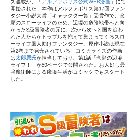
ズ連載が、「
アルファポリス公式WEB漫画
」にて
開始された。本作はアルファポリス第17回ファン
タジー小説大賞「キャラクター賞」受賞作で、念
願のスローライフのため、辺境の危険地帯へと向
かったS級冒険者の元に、次から次へと国を追わ
れた人たちがトラブルを抱えて集まってくるスロ
ーライフ風人助けファンタジー。原作小説は現在
第2巻まで発売されている。コミカライズの作画
は
太郎原氏
が担当しており、第1話「念願の辺境
ライフ！」が50ページで公開された。お人好し最
強魔術師による魔境生活がコミックでもスタート
した。