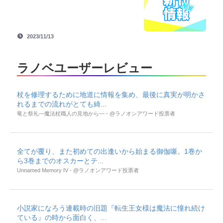
2023/11/13
ラノベユーザーレビュー
杖を修理するために地道に情報を集め、最後に真実が明かさ
れるまでの流れがとても綺...
竜と祭礼―魔法杖職人の見地から― - @ラノオンアワード投票者
全てが覆り、また初めての出逢いから始まる御伽噺。1巻か
ら3巻までのオスカーとテ...
Unnamed Memory IV - @ラノオンアワード投票者
小説家になろう連載時の旧題『転生王女様は魔法に憧れ続け
ている』の時から面白く、...