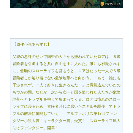
【原作小説あらすじ】
父親の悪評のせいで国中の人々から嫌われていたロアは、Ｓ級
冒険者を引退すると共に自由を手に入れた。誰にも邪魔されず
に、念願のスローライフを営もうと、ロアはたった一人でＳ級
冒険者しか辿り着けない危険地帯へと向かう。「もう、誰にも
干渉されず、一人で好きに生きるんだ！」と意気込んでいたの
もつかの間、なぜか、次から次へと国を追われた人たちが危険
地帯へとトラブルを抱えて集まってくる。ロアは憧れのスロー
ライフに浸るため、冒険者時代に磨いたスキルを駆使してトラ
ブルの解決に奮闘していく――アルファポリス第17回ファン
タジー小説大賞「キャラクター賞」受賞！ スローライフ風人
助けファンタジー、開幕！