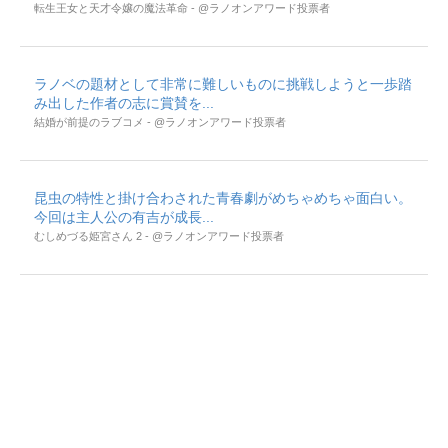
転生王女と天才令嬢の魔法革命 - @ラノオンアワード投票者
ラノベの題材として非常に難しいものに挑戦しようと一歩踏
み出した作者の志に賞賛を...
結婚が前提のラブコメ - @ラノオンアワード投票者
昆虫の特性と掛け合わされた青春劇がめちゃめちゃ面白い。
今回は主人公の有吉が成長...
むしめづる姫宮さん 2 - @ラノオンアワード投票者