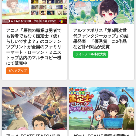
アニメ『最強の職業は勇者で
アルファポリス「第6回次世
も賢者でもなく鑑定士（仮）
代ファンタジーカップ」の結
らしいですよ？』のコンテン
果発表 「優秀賞」に2作品
ツプリントが全国のファミリ
など計6作品が受賞
ーマート・ローソン・ミニス
ライトノベル小説大賞
トップ店内のマルチコピー機
にて販売中
ピックアップ
アニメ『GATE SEASON2 自
ゲーム『GAME 最強の職業は