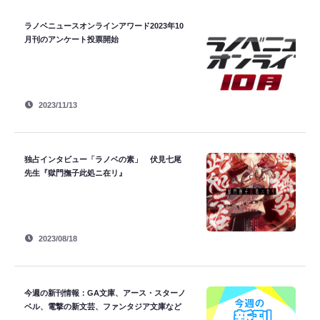
ラノベニュースオンラインアワード2023年10
月刊のアンケート投票開始
2023/11/13
独占インタビュー「ラノベの素」 伏見七尾
先生『獄門撫子此処ニ在リ』
2023/08/18
今週の新刊情報：GA文庫、アース・スターノ
ベル、電撃の新文芸、ファンタジア文庫など