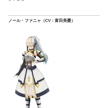
ノール・ファニャ（CV：富田美憂）