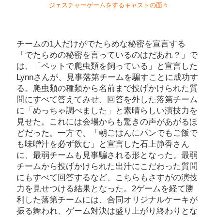
ジェスチャーゲームをするキャストの面々
チームの1人だけがでたらめな秘密を宣言する
「でたらめの秘密を言っているのはだあれ？」で
は、「ペットで爬虫類を飼っている」と宣言した
Lynnさんが、見事落第チームを騙すことに成功す
る。爬虫類の種類から名前まで投げかけられた質
問にすべて答えてみせ、回答を外した落第チーム
に「めっちゃ調べました」と素晴らしい演技力を
見せた。これには会場からも驚きの声があがるほ
どだった。一方で、「朝ごはんにパンでもご飯で
も味噌汁を必ず飲む」と宣言した石上静香さん
に、最弱チームも見事騙される形となった。最弱
チームから投げかけられた出汁にこだわった質問
にもすべて回答するなど、こちらもさすがの演技
力を見せつける結果となった。2ゲームを経て勝
利した落第チームには、合同オリジナルケーキが
振る舞われ、ゲーム対決は盛り上がり終わりとな