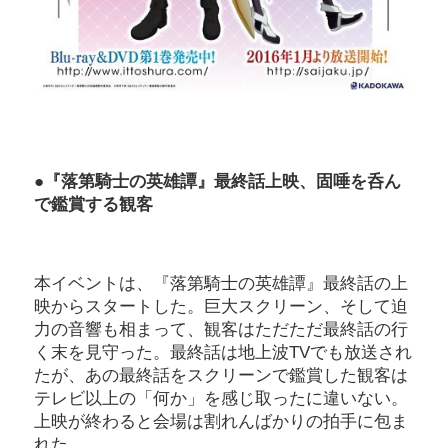
●『落第騎士の英雄譚』最終話上映、固唾を呑ん
で鑑賞する観客
本イベントは、『落第騎士の英雄譚』最終話の上
映からスタートした。巨大スクリーン、そして迫
力の音響も相まって、観客はただただ最終話の行
く末を見守った。最終話は地上波TVでも放送され
たが、あの最終話をスクリーンで鑑賞した観客は
テレビ以上の「何か」を感じ取ったに違いない。
上映が終わると会場は割れんばかりの拍手に包ま
れた。