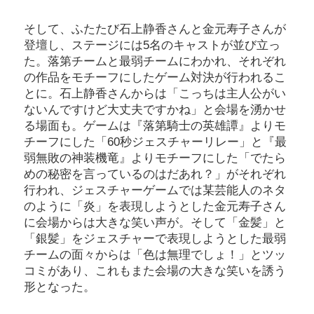
そして、ふたたび石上静香さんと金元寿子さんが
登壇し、ステージには5名のキャストが並び立っ
た。落第チームと最弱チームにわかれ、それぞれ
の作品をモチーフにしたゲーム対決が行われるこ
とに。石上静香さんからは「こっちは主人公がい
ないんですけど大丈夫ですかね」と会場を湧かせ
る場面も。ゲームは『落第騎士の英雄譚』よりモ
チーフにした「60秒ジェスチャーリレー」と『最
弱無敗の神装機竜』よりモチーフにした「でたら
めの秘密を言っているのはだあれ？」がそれぞれ
行われ、ジェスチャーゲームでは某芸能人のネタ
のように「炎」を表現しようとした金元寿子さん
に会場からは大きな笑い声が。そして「金髪」と
「銀髪」をジェスチャーで表現しようとした最弱
チームの面々からは「色は無理でしょ！」とツッ
コミがあり、これもまた会場の大きな笑いを誘う
形となった。