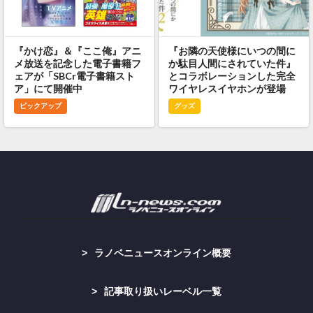
『かけ恋』＆『ここ俺』アニ
『お隣の天使様にいつの間に
メ放送を記念した電子書籍フ
か駄目人間にされていた件』
ェアが「SBCr電子書籍スト
とコラボレーションした完全
ア」にて開催中
ワイヤレスイヤホンが登場
ピックアップ
グッズ
ラノベニュースオンライン概要
記事取り扱いレーベル一覧