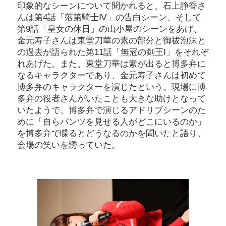
印象的なシーンについて聞かれると、石上静香さ
んは第4話「落第騎士Ⅳ」の告白シーン、そして
第9話「皇女の休日」の山小屋のシーンをあげ、
金元寿子さんは東堂刀華の素の部分と御祓泡沫と
の過去が語られた第11話「無冠の剣王Ⅰ」をそれぞ
れあげた。また、東堂刀華は素が出ると博多弁に
なるキャラクターであり、金元寿子さんは初めて
博多弁のキャラクターを演じたという。現場に博
多弁の役者さんがいたことも大きな助けとなって
いたようで、博多弁で演じるアドリブシーンのた
めに「自らパンツを見せる人がどこにいるのか」
を博多弁で喋るとどうなるのかを聞いたと語り、
会場の笑いを誘っていた。