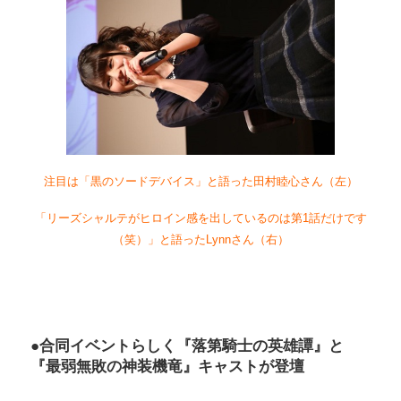
注目は「黒のソードデバイス」と語った田村睦心さん（左）
「リーズシャルテがヒロイン感を出しているのは第1話だけです
（笑）」と語ったLynnさん（右）
●合同イベントらしく『落第騎士の英雄譚』と
『最弱無敗の神装機竜』キャストが登壇