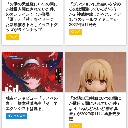
『お隣の天使様にいつの間に
『ダンジョンに出会いを求め
か駄目人間にされていた件』
るのは間違っているだろう
のオンラインくじが登場
か』神威解放したヘスティア
「夏」と「秋」をイメージし
1／7スケールフィギュアが
た新規描き下ろしイラストグ
2027年5月発売
ッズがラインナップ
グッズ
グッズ
独占インタビュー「ラノベの
『お隣の天使様にいつの間に
素」 橋本秋葉先生『そして
か駄目人間にされていた件』
エクソシストは甦る』
より「ねんどろいど 椎名真
昼」が2027年1月に再販売決
インタビュー
定
グッズ