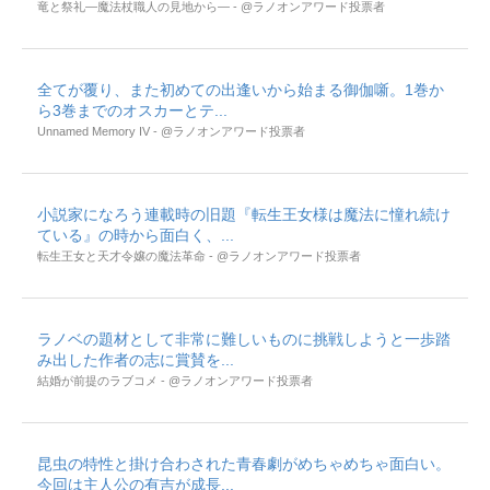
竜と祭礼―魔法杖職人の見地から― - @ラノオンアワード投票者
全てが覆り、また初めての出逢いから始まる御伽噺。1巻か
ら3巻までのオスカーとテ...
Unnamed Memory IV - @ラノオンアワード投票者
小説家になろう連載時の旧題『転生王女様は魔法に憧れ続け
ている』の時から面白く、...
転生王女と天才令嬢の魔法革命 - @ラノオンアワード投票者
ラノベの題材として非常に難しいものに挑戦しようと一歩踏
み出した作者の志に賞賛を...
結婚が前提のラブコメ - @ラノオンアワード投票者
昆虫の特性と掛け合わされた青春劇がめちゃめちゃ面白い。
今回は主人公の有吉が成長...