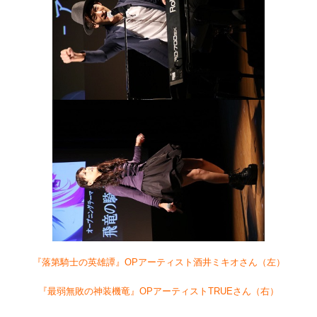
『落第騎士の英雄譚』OPアーティスト酒井ミキオさん（左）
『最弱無敗の神装機竜』OPアーティストTRUEさん（右）