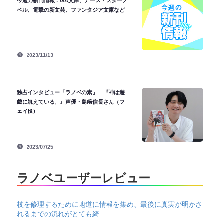
今週の新刊情報：GA文庫、アース・スターノ
ベル、電撃の新文芸、ファンタジア文庫など
2023/11/13
独占インタビュー「ラノベの素」 『神は遊
戯に飢えている。』声優・島﨑信長さん（フ
ェイ役）
2023/07/25
ラノベユーザーレビュー
杖を修理するために地道に情報を集め、最後に真実が明かさ
れるまでの流れがとても綺...