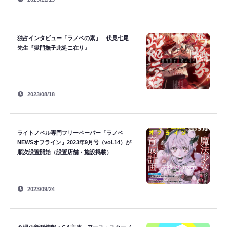
独占インタビュー「ラノベの素」 伏見七尾
先生『獄門撫子此処ニ在リ』
2023/08/18
ライトノベル専門フリーペーパー「ラノベ
NEWSオフライン」2023年9月号（vol.14）が
順次設置開始（設置店舗・施設掲載）
2023/09/24