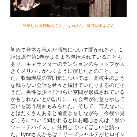
登壇した田村睦心さん、Lynnさん、藤井ゆきよさん
初めて台本を読んだ感想について聞かれると、1
話は原作第1巻がまるまる包括されていることも
あり、キャラクターのテンションのギャップが大
きくメリハリがつくように演じたとのこと。ま
た、収録現場の雰囲気については、高校生のよう
な残らない会話を延々と続けていたりするのだそ
うだ。男性は少々居づらい空間が形成されている
かもしれないとの語りに、司会者が同意を示して
笑いを誘う場面もみられた。そして、言えないこ
とはたくさんあると前置きをしながら、今後の見
どころについて聞かれると田村睦心さんは「黒の
ソードデバイス」に注目していてほしいと語っ
た。Lynnさんからは「リーズシャルテがヒロイン