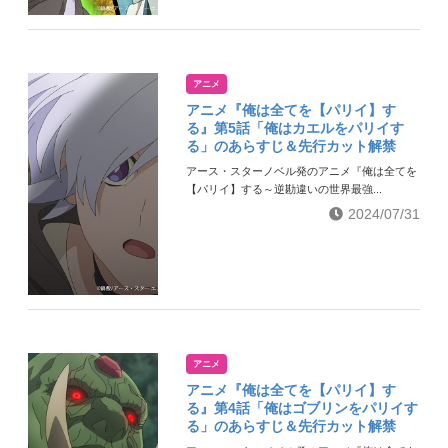
アニメ
アニメ『俺は全てを【パリイ】す
る』第5話「俺はカエルをパリイす
る」のあらすじ＆先行カット解禁
アース・スターノベル発のアニメ『俺は全てを
【パリイ】する～逆勘違いの世界最強...
2024/07/31
アニメ
アニメ『俺は全てを【パリイ】す
る』第4話「俺はゴブリンをパリイす
る」のあらすじ＆先行カット解禁