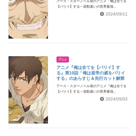
アース・スターノベル発のアニメ『俺は全てを
【パリイ】する～逆勘違いの世界最強...
2024/09/11
アニメ
アニメ『俺は全てを【パリイ】す
る』第10話「俺は皇帝の威をパリイ
する」のあらすじ＆先行カット解禁
アース・スターノベル発のアニメ『俺は全てを
【パリイ】する～逆勘違いの世界最強...
2024/09/03