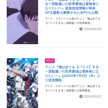
る〜逆勘違いの世界最強は冒険者に
なりたい〜』追加放送情報が発表
OP主題歌も解禁された本PVも公開
アース・スターノベル発のアニメ『俺は全てを
【パリイ】する～逆勘違いの世界最強...
2024/06/09
アニメ
アニメ『俺は全てを【パリイ】する
～逆勘違いの世界最強は冒険者にな
りたい～』は2024年7月4日（木）よ
り放送開始
アース・スターノベル発のアニメ『俺は全てを
【パリイ】する～逆勘違いの世界最強...
2024/05/15