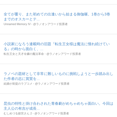
全てが覆り、また初めての出逢いから始まる御伽噺。1巻から3巻
までのオスカーとテ...
Unnamed Memory IV - @ラノオンアワード投票者
小説家になろう連載時の旧題『転生王女様は魔法に憧れ続けてい
る』の時から面白く、...
転生王女と天才令嬢の魔法革命 - @ラノオンアワード投票者
ラノベの題材として非常に難しいものに挑戦しようと一歩踏み出し
た作者の志に賞賛を...
結婚が前提のラブコメ - @ラノオンアワード投票者
昆虫の特性と掛け合わされた青春劇がめちゃめちゃ面白い。今回は
主人公の有吉が成長...
むしめづる姫宮さん 2 - @ラノオンアワード投票者