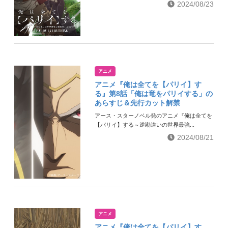
2024/08/23
アニメ
アニメ『俺は全てを【パリイ】す
る』第8話「俺は竜をパリイする」の
あらすじ＆先行カット解禁
アース・スターノベル発のアニメ『俺は全てを
【パリイ】する～逆勘違いの世界最強...
2024/08/21
アニメ
アニメ『俺は全てを【パリイ】す