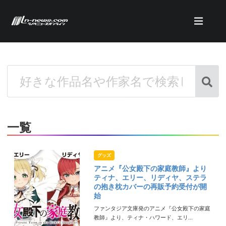
一覧
グッズ
アニメ『公女殿下の家庭教師』より
ティナ、エリー、リディヤ、ステラ
の抱き枕カバーの再販予約受付が開
始
ファンタジア文庫発のアニメ『公女殿下の家庭
教師』より、ティナ・ハワード、エリ...