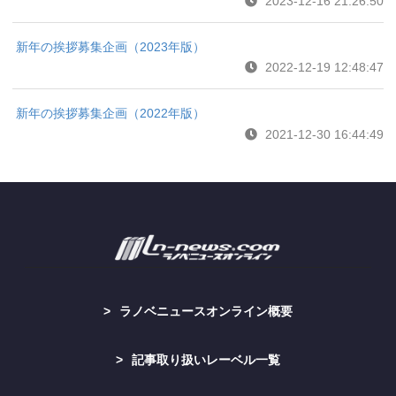
2023-12-16 21:26:50
新年の挨拶募集企画（2023年版）
2022-12-19 12:48:47
新年の挨拶募集企画（2022年版）
2021-12-30 16:44:49
ラノベニュースオンライン概要
記事取り扱いレーベル一覧