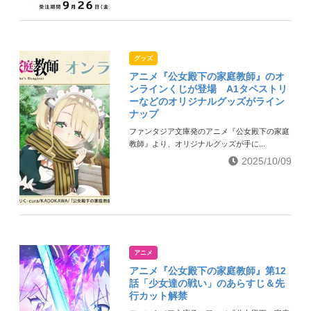
グッズ
アニメ『公女殿下の家庭教師』のオ
ンラインくじが登場 A1タペストリ
ーなどのオリジナルグッズがライン
ナップ
ファンタジア文庫発のアニメ『公女殿下の家庭
教師』より、オリジナルグッズが手に...
2025/10/09
アニメ
アニメ『公女殿下の家庭教師』第12
話「少女達の戦い」のあらすじ＆先
行カット解禁