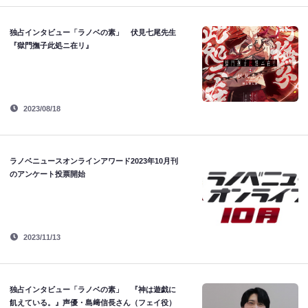
独占インタビュー「ラノベの素」 伏見七尾先生
『獄門撫子此処ニ在リ』
2023/08/18
ラノベニュースオンラインアワード2023年10月刊
のアンケート投票開始
2023/11/13
独占インタビュー「ラノベの素」 『神は遊戯に
飢えている。』声優・島﨑信長さん（フェイ役）