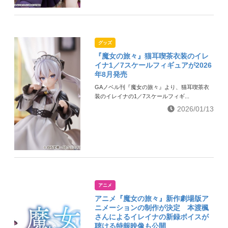
グッズ
『魔女の旅々』猫耳喫茶衣装のイレ
イナ1／7スケールフィギュアが2026
年8月発売
GAノベル刊『魔女の旅々』より、猫耳喫茶衣
装のイレイナの1／7スケールフィギ...
2026/01/13
アニメ
アニメ『魔女の旅々』新作劇場版ア
ニメーションの制作が決定 本渡楓
さんによるイレイナの新録ボイスが
聴ける特報映像も公開