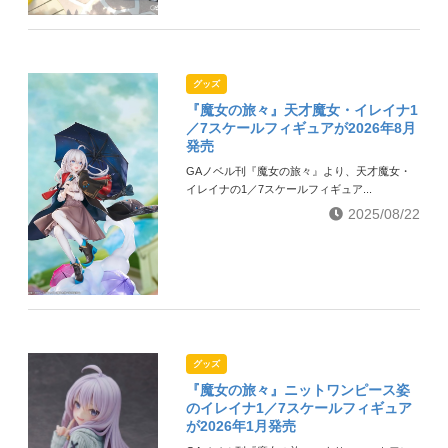
グッズ
『魔女の旅々』天才魔女・イレイナ1
／7スケールフィギュアが2026年8月
発売
GAノベル刊『魔女の旅々』より、天才魔女・
イレイナの1／7スケールフィギュア...
2025/08/22
グッズ
『魔女の旅々』ニットワンピース姿
のイレイナ1／7スケールフィギュア
が2026年1月発売