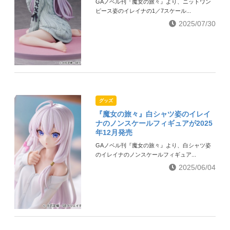
GAノベル刊『魔女の旅々』より、ニットワン
ピース姿のイレイナの1／7スケール...
2025/07/30
グッズ
『魔女の旅々』白シャツ姿のイレイ
ナのノンスケールフィギュアが2025
年12月発売
GAノベル刊『魔女の旅々』より、白シャツ姿
のイレイナのノンスケールフィギュア...
2025/06/04