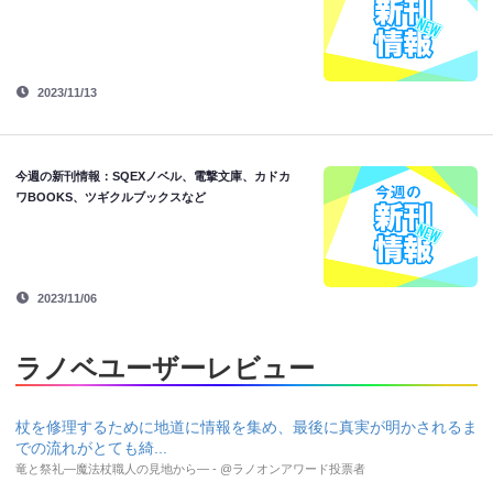
2023/11/13
今週の新刊情報：SQEXノベル、電撃文庫、カドカ
ワBOOKS、ツギクルブックスなど
2023/11/06
ラノベユーザーレビュー
杖を修理するために地道に情報を集め、最後に真実が明かされるま
での流れがとても綺...
竜と祭礼―魔法杖職人の見地から― - @ラノオンアワード投票者