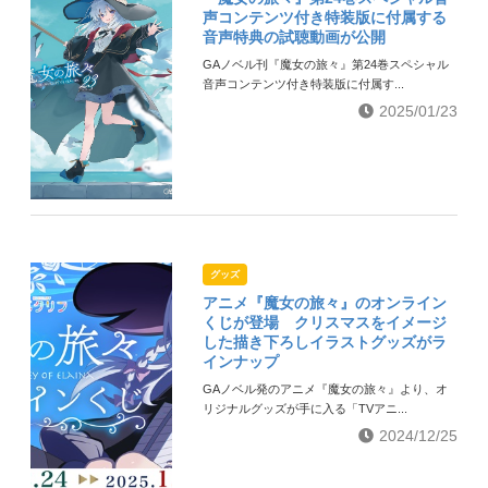
声コンテンツ付き特装版に付属する
音声特典の試聴動画が公開
GAノベル刊『魔女の旅々』第24巻スペシャル
音声コンテンツ付き特装版に付属す...
2025/01/23
グッズ
アニメ『魔女の旅々』のオンライン
くじが登場 クリスマスをイメージ
した描き下ろしイラストグッズがラ
インナップ
GAノベル発のアニメ『魔女の旅々』より、オ
リジナルグッズが手に入る「TVアニ...
2024/12/25