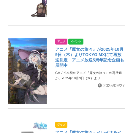
アニメ
イベント
アニメ『魔女の旅々』が2025年10月
9日（木）よりTOKYO MXにて再放
送決定 アニメ放送5周年記念企画も
展開中
GAノベル発のアニメ『魔女の旅々』の再放送
が、2025年10月9日（木）より...
2025/09/27
グッズ
アニメ『魔女の旅々』イレイナをイ