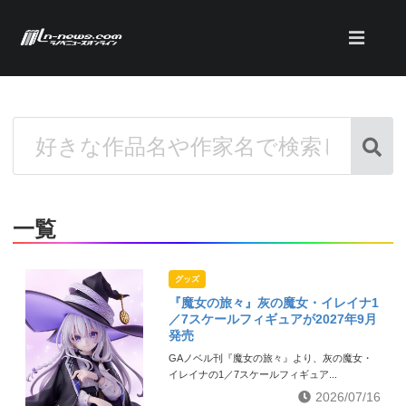
一覧
グッズ
『魔女の旅々』灰の魔女・イレイナ1
／7スケールフィギュアが2027年9月
発売
GAノベル刊『魔女の旅々』より、灰の魔女・
イレイナの1／7スケールフィギュア...
2026/07/16