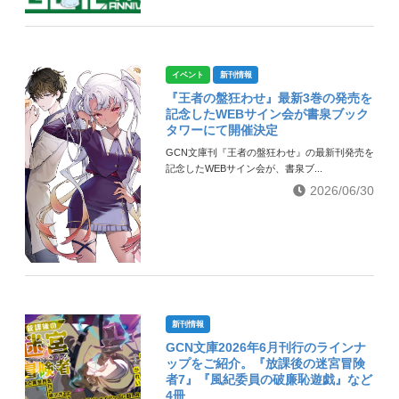
イベント
新刊情報
『王者の盤狂わせ』最新3巻の発売を
記念したWEBサイン会が書泉ブック
タワーにて開催決定
GCN文庫刊『王者の盤狂わせ』の最新刊発売を
記念したWEBサイン会が、書泉ブ...
2026/06/30
新刊情報
GCN文庫2026年6月刊行のラインナ
ップをご紹介。『放課後の迷宮冒険
者7』『風紀委員の破廉恥遊戯』など
4冊