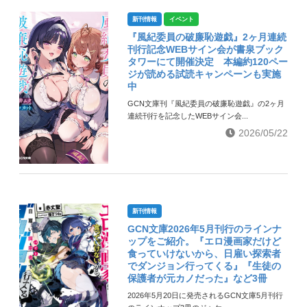
新刊情報
イベント
『風紀委員の破廉恥遊戯』2ヶ月連続
刊行記念WEBサイン会が書泉ブック
タワーにて開催決定 本編約120ペー
ジが読める試読キャンペーンも実施
中
GCN文庫刊『風紀委員の破廉恥遊戯』の2ヶ月
連続刊行を記念したWEBサイン会...
2026/05/22
新刊情報
GCN文庫2026年5月刊行のラインナ
ップをご紹介。『エロ漫画家だけど
食っていけないから、日雇い探索者
でダンジョン行ってくる』『生徒の
保護者が元カノだった』など3冊
2026年5月20日に発売されるGCN文庫5月刊行