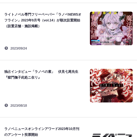
ライトノベル専門フリーペーパー「ラノベNEWSオ
フライン」2023年9月号（vol.14）が順次設置開始
（設置店舗・施設掲載）
2023/09/24
独占インタビュー「ラノベの素」 伏見七尾先生
『獄門撫子此処ニ在リ』
2023/08/18
ラノベニュースオンラインアワード2023年10月刊
のアンケート投票開始