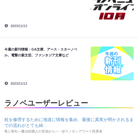
2023/11/13
今週の新刊情報：GA文庫、アース・スターノベ
ル、電撃の新文芸、ファンタジア文庫など
2023/11/13
ラノベユーザーレビュー
杖を修理するために地道に情報を集め、最後に真実が明かされるま
での流れがとても綺...
竜と祭礼―魔法杖職人の見地から― - @ラノオンアワード投票者