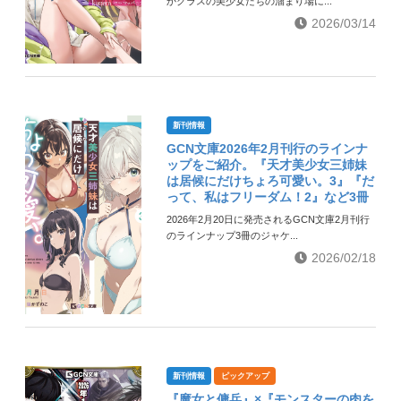
かクラスの美少女たちの溜まり場に...
2026/03/14
新刊情報
GCN文庫2026年2月刊行のラインナ
ップをご紹介。『天才美少女三姉妹
は居候にだけちょろ可愛い。3』『だ
って、私はフリーダム！2』など3冊
2026年2月20日に発売されるGCN文庫2月刊行
のラインナップ3冊のジャケ...
2026/02/18
新刊情報
ピックアップ
『魔女と傭兵』×『モンスターの肉を