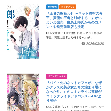
新刊情報
ピックアップ
『王者の盤狂わせ ～ネット将棋の帝
王、黄龍の王者と対峙する～』がい
よいよ発売 白鳥士郎氏からのコメ
ントや発売前重版も決定
GCN文庫刊『王者の盤狂わせ ～ネット将棋の
帝王、黄龍の王者と対峙する～』が...
2026/03/20
メディアミックス
『バイト先のネットカフェが、なぜ
かクラスの美少女たちの溜まり場に
なった件。』のコミカライズ連載が
コミックライドアドバンスvol.67よ
り開始
GCN文庫刊『バイト先のネットカフェが、なぜ