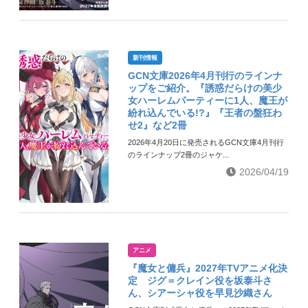
新刊情報
GCN文庫2026年4月刊行のラインナ
ップをご紹介。『誘惑だらけの美少
女ハーレムパーティーに1人、魔王が
紛れ込んでいる!?』『王者の盤狂わ
せ2』など2冊
2026年4月20日に発売されるGCN文庫4月刊行
のラインナップ2冊のジャケ...
2026/04/19
アニメ
『魔女と傭兵』2027年TVアニメ化決
定 ジグ＝クレイン役を坂泰斗さ
ん、シアーシャ役を早見沙織さん