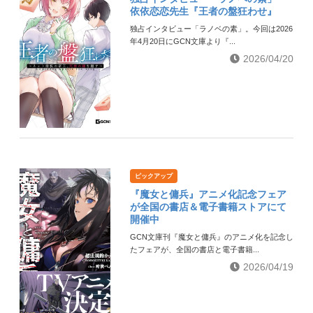
依依恋恋先生『王者の盤狂わせ』
独占インタビュー「ラノベの素」。今回は2026
年4月20日にGCN文庫より『...
2026/04/20
ピックアップ
『魔女と傭兵』アニメ化記念フェア
が全国の書店＆電子書籍ストアにて
開催中
GCN文庫刊『魔女と傭兵』のアニメ化を記念し
たフェアが、全国の書店と電子書籍...
2026/04/19