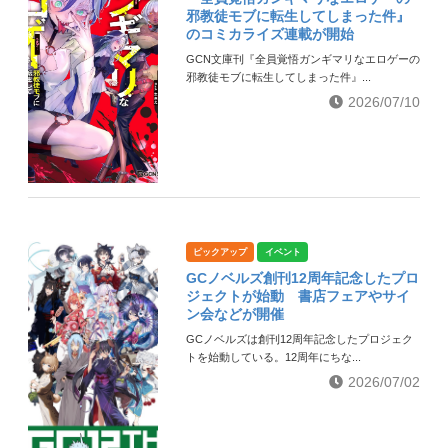
邪教徒モブに転生してしまった件』
のコミカライズ連載が開始
GCN文庫刊『全員覚悟ガンギマリなエロゲーの
邪教徒モブに転生してしまった件』...
2026/07/10
ピックアップ
イベント
GCノベルズ創刊12周年記念したプロ
ジェクトが始動 書店フェアやサイ
ン会などが開催
GCノベルズは創刊12周年記念したプロジェク
トを始動している。12周年にちな...
2026/07/02