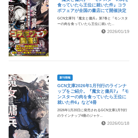
食っていたら王位に就いた件』コラ
ボフェアが全国の書店にて開催決定
GCN文庫刊『魔女と傭兵』第7巻と『モンスタ
ーの肉を食っていたら王位に就いた...
2026/01/19
新刊情報
GCN文庫2026年1月刊行のラインナ
ップをご紹介。『魔女と傭兵7』『モ
ンスターの肉を食っていたら王位に
就いた件6』など4冊
2026年1月20日に発売されるGCN文庫1月刊行
のラインナップ4冊のジャケ...
2026/01/18