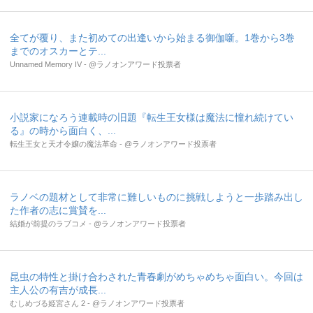
全てが覆り、また初めての出逢いから始まる御伽噺。1巻から3巻
までのオスカーとテ...
Unnamed Memory IV - @ラノオンアワード投票者
小説家になろう連載時の旧題『転生王女様は魔法に憧れ続けてい
る』の時から面白く、...
転生王女と天才令嬢の魔法革命 - @ラノオンアワード投票者
ラノベの題材として非常に難しいものに挑戦しようと一歩踏み出し
た作者の志に賞賛を...
結婚が前提のラブコメ - @ラノオンアワード投票者
昆虫の特性と掛け合わされた青春劇がめちゃめちゃ面白い。今回は
主人公の有吉が成長...
むしめづる姫宮さん 2 - @ラノオンアワード投票者