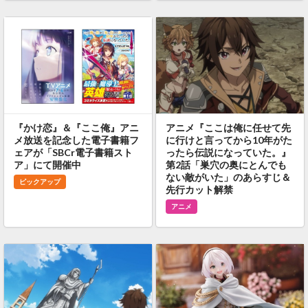
『かけ恋』＆『ここ俺』アニ
アニメ『ここは俺に任せて先
メ放送を記念した電子書籍フ
に行けと言ってから10年がた
ェアが「SBCr電子書籍スト
ったら伝説になっていた。』
ア」にて開催中
第2話「巣穴の奥にとんでも
ない敵がいた」のあらすじ＆
ピックアップ
先行カット解禁
アニメ