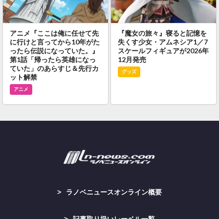
アニメ『ここは俺に任せて先
『魔女の旅々』寝ると記憶を
に行けと言ってから10年がた
失くす少女・アムネシア1／7
ったら伝説になっていた。』
スケールフィギュアが2026年
第1話「帰ったら英雄になっ
12月発売
ていた」のあらすじ＆先行カ
グッズ
ット解禁
アニメ
ラノベニュースオンライン概要
記事取り扱いレーベル一覧