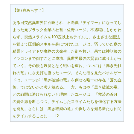
【第7巻あらすじ】
ある日突然異世界に召喚され、不遇職『テイマー』になってし
まった元ブラック企業の社畜・佐野ユージ。不遇職にもかかわ
らず、突然スライムを100匹以上もテイムし、さまざまな魔法
を覚えて圧倒的スキルを身につけたユージは、弱っていた森の
精霊ドライアドや魔物の大発生した街を救い、果ては神話級の
ドラゴンまで倒すことに成功。異世界最強の賢者に成り上がっ
ていく。その後も幾度となく戦いを重ね、ついには「赤き先触
れの竜」にさえ打ち勝ったユージ。そんな彼を見たバオルザー
ドは、ユージが「黒き破滅の竜」を倒せる唯一の存在「蒼の血
族」ではないかと考え始める。一方、もはや「黒き破滅の竜」
との戦闘は避けられないと理解したユージは、「救済の蒼月」
の資金源を断ちつつ、テイムしたスライムたちを強化する方法
を発見。さらには「黒き破滅の竜」の倒し方を知る新たな仲間
をテイムすることに――!?