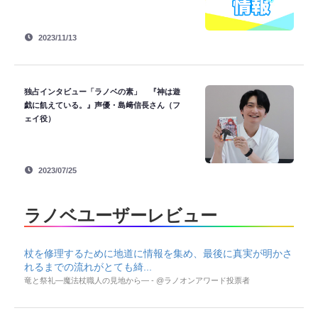
2023/11/13
独占インタビュー「ラノベの素」 『神は遊
戯に飢えている。』声優・島﨑信長さん（フ
ェイ役）
2023/07/25
ラノベユーザーレビュー
杖を修理するために地道に情報を集め、最後に真実が明かさ
れるまでの流れがとても綺...
竜と祭礼―魔法杖職人の見地から― - @ラノオンアワード投票者