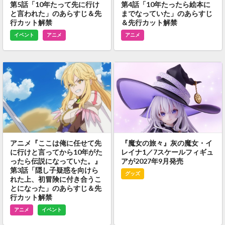
第5話「10年たって先に行け
第4話「10年たったら絵本に
と言われた」のあらすじ＆先
までなっていた」のあらすじ
行カット解禁
＆先行カット解禁
イベント
アニメ
アニメ
アニメ『ここは俺に任せて先
『魔女の旅々』灰の魔女・イ
に行けと言ってから10年がた
レイナ1／7スケールフィギュ
ったら伝説になっていた。』
アが2027年9月発売
第3話「隠し子疑惑を向けら
グッズ
れた上、初冒険に付き合うこ
とになった」のあらすじ＆先
行カット解禁
アニメ
イベント