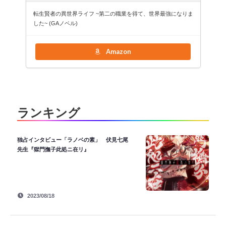
転生賢者の異世界ライフ ~第二の職業を得て、世界最強になりま
した~ (GAノベル)
Amazon
ランキング
独占インタビュー「ラノベの素」 伏見七尾
先生『獄門撫子此処ニ在リ』
2023/08/18