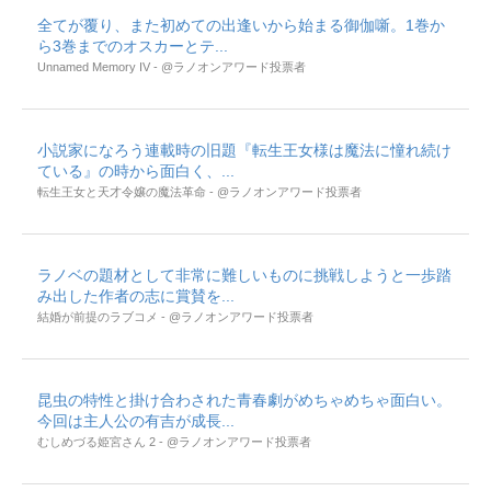
全てが覆り、また初めての出逢いから始まる御伽噺。1巻か
ら3巻までのオスカーとテ...
Unnamed Memory IV - @ラノオンアワード投票者
小説家になろう連載時の旧題『転生王女様は魔法に憧れ続け
ている』の時から面白く、...
転生王女と天才令嬢の魔法革命 - @ラノオンアワード投票者
ラノベの題材として非常に難しいものに挑戦しようと一歩踏
み出した作者の志に賞賛を...
結婚が前提のラブコメ - @ラノオンアワード投票者
昆虫の特性と掛け合わされた青春劇がめちゃめちゃ面白い。
今回は主人公の有吉が成長...
むしめづる姫宮さん 2 - @ラノオンアワード投票者