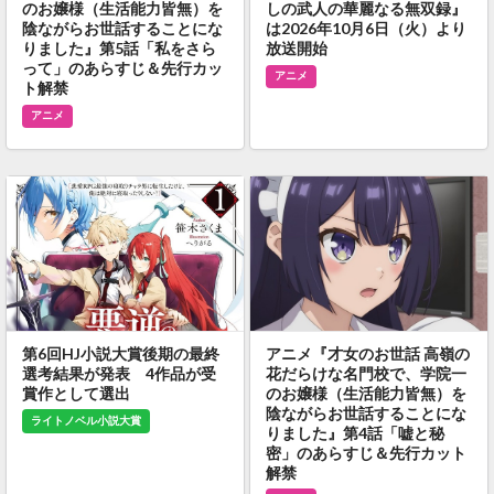
のお嬢様（生活能力皆無）を
しの武人の華麗なる無双録』
陰ながらお世話することにな
は2026年10月6日（火）より
りました』第5話「私をさら
放送開始
って」のあらすじ＆先行カッ
アニメ
ト解禁
アニメ
第6回HJ小説大賞後期の最終
アニメ『才女のお世話 高嶺の
選考結果が発表 4作品が受
花だらけな名門校で、学院一
賞作として選出
のお嬢様（生活能力皆無）を
陰ながらお世話することにな
ライトノベル小説大賞
りました』第4話「嘘と秘
密」のあらすじ＆先行カット
解禁