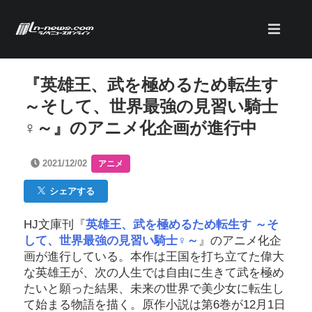
『英雄王、武を極めるため転生す
～そして、世界最強の見習い騎士
♀～』のアニメ化企画が進行中
2021/12/02
アニメ
シェアする
HJ文庫刊『
英雄王、武を極めるため転生す ～そ
して、世界最強の見習い騎士♀～
』のアニメ化企
画が進行している。本作は王国を打ち立てた偉大
な英雄王が、次の人生では自由に生きて武を極め
たいと願った結果、未来の世界で美少女に転生し
て始まる物語を描く。原作小説は第6巻が12月1日