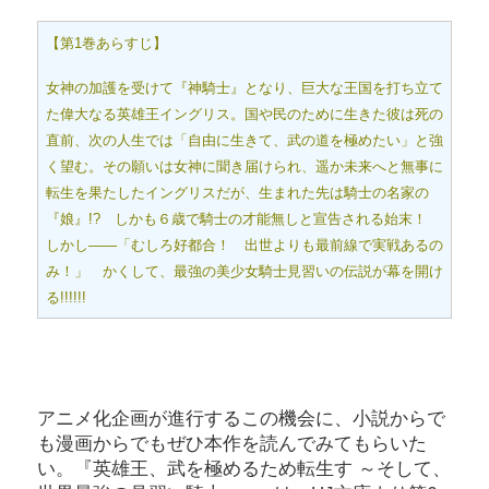
【第1巻あらすじ】
女神の加護を受けて『神騎士』となり、巨大な王国を打ち立て
た偉大なる英雄王イングリス。国や民のために生きた彼は死の
直前、次の人生では「自由に生きて、武の道を極めたい」と強
く望む。その願いは女神に聞き届けられ、遥か未来へと無事に
転生を果たしたイングリスだが、生まれた先は騎士の名家の
『娘』!? しかも６歳で騎士の才能無しと宣告される始末！
しかし――「むしろ好都合！ 出世よりも最前線で実戦あるの
み！」 かくして、最強の美少女騎士見習いの伝説が幕を開け
る!!!!!!
アニメ化企画が進行するこの機会に、小説からで
も漫画からでもぜひ本作を読んでみてもらいた
い。『英雄王、武を極めるため転生す ～そして、