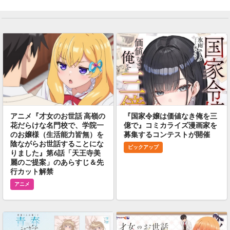
アニメ『才女のお世話 高嶺の
『国家令嬢は価値なき俺を三
花だらけな名門校で、学院一
億で』コミカライズ漫画家を
のお嬢様（生活能力皆無）を
募集するコンテストが開催
陰ながらお世話することにな
ピックアップ
りました』第6話「天王寺美
麗のご提案」のあらすじ＆先
行カット解禁
アニメ