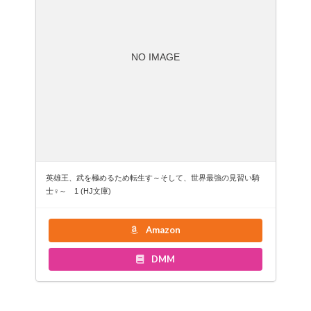
NO IMAGE
英雄王、武を極めるため転生す～そして、世界最強の見習い騎
士♀～ 1 (HJ文庫)
Amazon
DMM