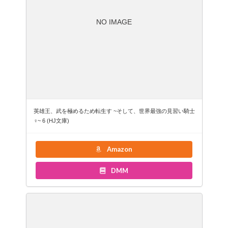
NO IMAGE
英雄王、武を極めるため転生す ~そして、世界最強の見習い騎士
♀~ 6 (HJ文庫)
Amazon
DMM