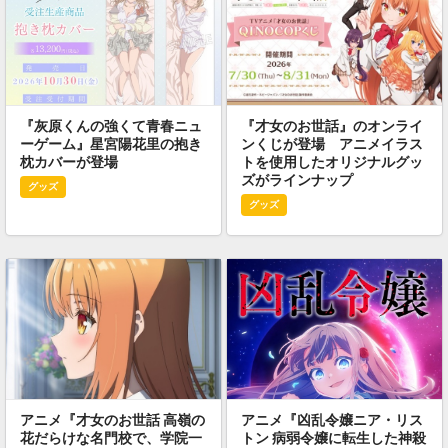
『灰原くんの強くて青春ニュ
『才女のお世話』のオンライ
ーゲーム』星宮陽花里の抱き
ンくじが登場 アニメイラス
枕カバーが登場
トを使用したオリジナルグッ
ズがラインナップ
グッズ
グッズ
アニメ『才女のお世話 高嶺の
アニメ『凶乱令嬢ニア・リス
花だらけな名門校で、学院一
トン 病弱令嬢に転生した神殺