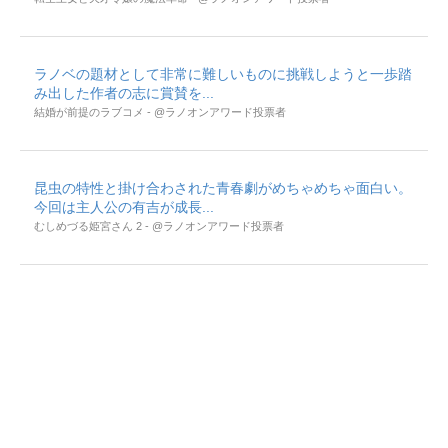
ラノベの題材として非常に難しいものに挑戦しようと一歩踏
み出した作者の志に賞賛を...
結婚が前提のラブコメ - @ラノオンアワード投票者
昆虫の特性と掛け合わされた青春劇がめちゃめちゃ面白い。
今回は主人公の有吉が成長...
むしめづる姫宮さん 2 - @ラノオンアワード投票者