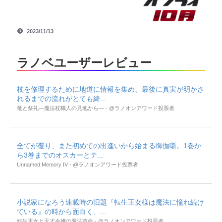
2023/11/13
ラノベユーザーレビュー
杖を修理するために地道に情報を集め、最後に真実が明かさ
れるまでの流れがとても綺...
竜と祭礼―魔法杖職人の見地から― - @ラノオンアワード投票者
全てが覆り、また初めての出逢いから始まる御伽噺。1巻か
ら3巻までのオスカーとテ...
Unnamed Memory IV - @ラノオンアワード投票者
小説家になろう連載時の旧題『転生王女様は魔法に憧れ続け
ている』の時から面白く、...
転生王女と天才令嬢の魔法革命 - @ラノオンアワード投票者