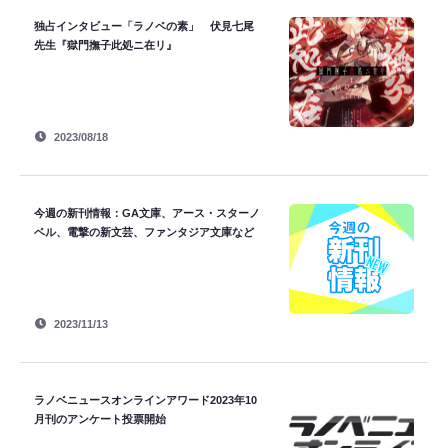
独占インタビュー「ラノベの素」 伏見七尾
先生『獄門撫子此処ニ在リ』
2023/08/18
今週の新刊情報：GA文庫、アース・スターノ
ベル、電撃の新文芸、ファンタジア文庫など
2023/11/13
ラノベニュースオンラインアワード2023年10
月刊のアンケート投票開始