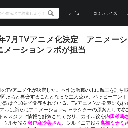
レビュー
コミカライズ
3年7月TVアニメ化決定 アニメー
ニメーションラボが担当
年7月のTVアニメ化が決定した。本作は激戦の末に魔王を討ち
仲間たちと再会することとなった主人公が、ハッピーエンド
説は全10巻で発売されている。TVアニメ化の発表にあわ
ュアルは新たにアニメーションキャラクターの原案として参
ト＆スタッフ情報も解禁されており、カイル役を
内田雄馬
、ウルザ役を
瀬戸麻沙美さん
、シルドニア役を
髙橋ミナミ