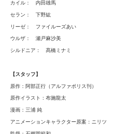
カイル： 内田雄馬
セラン： 下野紘
リーゼ： ファイルーズあい
ウルザ： 瀬戸麻沙美
シルドニア： 髙橋ミナミ
【スタッフ】
原作：阿部正行（アルファポリス刊）
原作イラスト：布施龍太
漫画：三浦 純
アニメーションキャラクター原案：ニリツ
監督：石郷岡範和