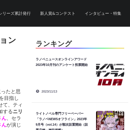
シリーズ累計発行
新人賞&コンテスト
インタビュー・特集
ション
ランキング
ラノベニュースオンラインアワード
2023年10月刊のアンケート投票開始
取ったと思
2023/11/13
を目指し
せて、ティ
加する
ニリ
ライトノベル専門フリーペーパー
さん
、セラ
「ラノベNEWSオフライン」2023年
さん
が演じ
9月号（vol.14）が順次設置開始（設