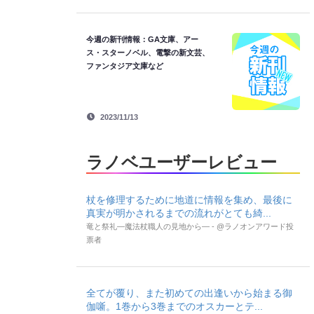
今週の新刊情報：GA文庫、アー
ス・スターノベル、電撃の新文芸、
ファンタジア文庫など
2023/11/13
ラノベユーザーレビュー
杖を修理するために地道に情報を集め、最後に
真実が明かされるまでの流れがとても綺...
竜と祭礼―魔法杖職人の見地から― - @ラノオンアワード投
票者
全てが覆り、また初めての出逢いから始まる御
伽噺。1巻から3巻までのオスカーとテ...