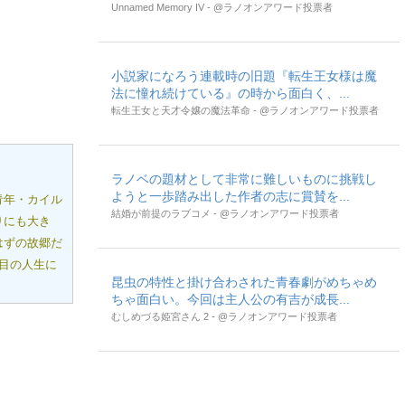
Unnamed Memory IV - @ラノオンアワード投票者
小説家になろう連載時の旧題『転生王女様は魔
法に憧れ続けている』の時から面白く、...
転生王女と天才令嬢の魔法革命 - @ラノオンアワード投票者
ラノベの題材として非常に難しいものに挑戦し
ようと一歩踏み出した作者の志に賞賛を...
青年・カイル
結婚が前提のラブコメ - @ラノオンアワード投票者
りにも大き
はずの故郷だ
目の人生に
昆虫の特性と掛け合わされた青春劇がめちゃめ
ちゃ面白い。今回は主人公の有吉が成長...
むしめづる姫宮さん 2 - @ラノオンアワード投票者