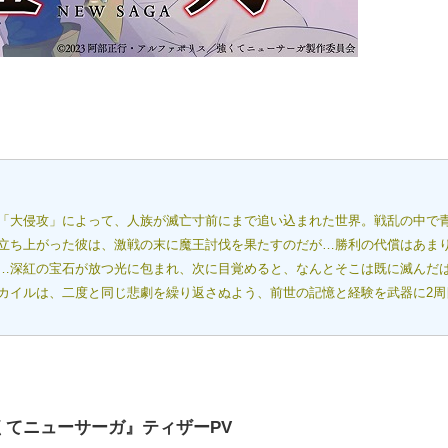
「大侵攻」によって、人族が滅亡寸前にまで追い込まれた世界。戦乱の中で
立ち上がった彼は、激戦の末に魔王討伐を果たすのだが…勝利の代償はあま
…深紅の宝石が放つ光に包まれ、次に目覚めると、なんとそこは既に滅んだ
カイルは、二度と同じ悲劇を繰り返さぬよう、前世の記憶と経験を武器に2周
くてニューサーガ』ティザーPV