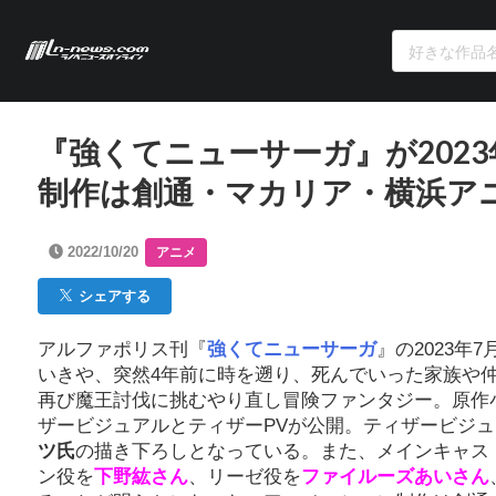
『強くてニューサーガ』が202
制作は創通・マカリア・横浜ア
2022/10/20
アニメ
シェアする
アルファポリス刊『
強くてニューサーガ
』の2023
いきや、突然4年前に時を遡り、死んでいった家族や
再び魔王討伐に挑むやり直し冒険ファンタジー。原作小
ザービジュアルとティザーPVが公開。ティザービジ
ツ氏
の描き下ろしとなっている。また、メインキャス
ン役を
下野紘さん
、リーゼ役を
ファイルーズあいさん