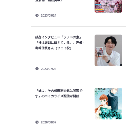
置店舗・施設掲載）
2023/09/24
独占インタビュー「ラノベの素」
『神は遊戯に飢えている。』声優・
島﨑信長さん（フェイ役）
2023/07/25
『妹よ、その侯爵家令息は間諜で
す』のコミカライズ配信が開始
2026/08/07