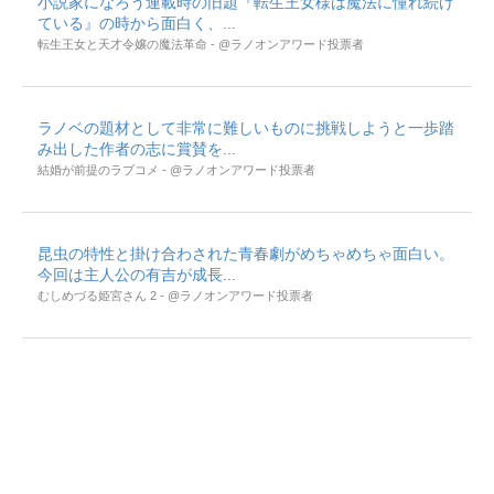
小説家になろう連載時の旧題『転生王女様は魔法に憧れ続け
ている』の時から面白く、...
転生王女と天才令嬢の魔法革命 - @ラノオンアワード投票者
ラノベの題材として非常に難しいものに挑戦しようと一歩踏
み出した作者の志に賞賛を...
結婚が前提のラブコメ - @ラノオンアワード投票者
昆虫の特性と掛け合わされた青春劇がめちゃめちゃ面白い。
今回は主人公の有吉が成長...
むしめづる姫宮さん 2 - @ラノオンアワード投票者