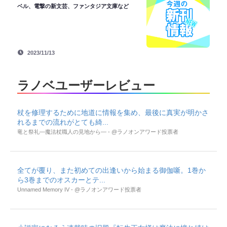
ベル、電撃の新文芸、ファンタジア文庫など
2023/11/13
ラノベユーザーレビュー
杖を修理するために地道に情報を集め、最後に真実が明かさ
れるまでの流れがとても綺...
竜と祭礼―魔法杖職人の見地から― - @ラノオンアワード投票者
全てが覆り、また初めての出逢いから始まる御伽噺。1巻か
ら3巻までのオスカーとテ...
Unnamed Memory IV - @ラノオンアワード投票者