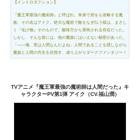
【イントロダクション】
『魔王軍最強の魔術師』と呼ばれ、単身で砦をも攻略する魔
族、その名はアイク。絶大な魔術で敵をなぎ払う様は、まさし
く『化け物』そのもので、敵味方から畏怖される存在だった。
しかし、そんな彼には、他の魔族にはいえない秘密があった。
「――俺、実は人間なんだよね」人間であることを隠しながら
魔族と人間の共生を目指す、成り上がりダークファンタジー！
TVアニメ『魔王軍最強の魔術師は人間だった』キ
ャラクターPV第1弾 アイク（CV.福山潤）