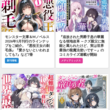
モンスター文庫＆Mノベルス
『追放された男爵子息の華麗
2026年5月刊行のラインナッ
なる領地改革 ～クズ親父に無
プをご紹介。『悪役王女の剃
能と罵られたけど、実は世界
毛係』『愛さないといわれま
最強の龍魔法使いです～』の
しても7』など7冊
コミカライズ連載が開始
新刊情報
メディアミックス