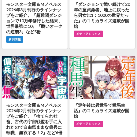
モンスター文庫＆Mノベルス
『ダンジョンで戦い続けて20
2026年3月刊行のラインナッ
年の童貞勇者、地上に戻った
プをご紹介。『超難関ダンジ
ら男女比1：1000の世界だっ
ョンで10万年修行した結果、
た』のコミカライズ連載が開
世界最強に10』『醜いオーク
始
の逆襲3』など5冊
メディアミックス
新刊情報
モンスター文庫＆Mノベルス
『定年後は異世界で種馬生
2026年2月刊行のラインナッ
活』のコミカライズ連載が開
プをご紹介。『捨てられ社
始
畜、古代の宇宙戦艦を手に入
メディアミックス
れたので自由気ままな傭兵に
転職、無双する！2』など6冊