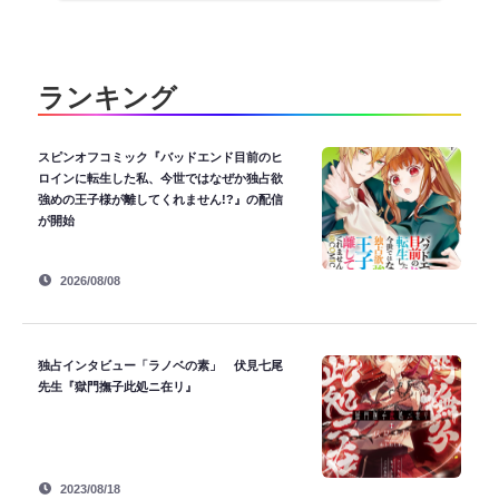
ランキング
スピンオフコミック『バッドエンド目前のヒ
ロインに転生した私、今世ではなぜか独占欲
強めの王子様が離してくれません!?』の配信
が開始
2026/08/08
独占インタビュー「ラノベの素」 伏見七尾
先生『獄門撫子此処ニ在リ』
2023/08/18