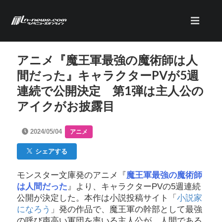
アニメ『魔王軍最強の魔術師は人
間だった』キャラクターPVが5週
連続で公開決定 第1弾は主人公の
アイクがお披露目
2024/05/04
アニメ
シェアする
モンスター文庫発のアニメ『
魔王軍最強の魔術師
は人間だった
』より、キャラクターPVの5週連続
公開が決定した。本作は小説投稿サイト「
小説家
になろう
」発の作品で、魔王軍の幹部として最強
の呼び声高い軍団を率いる主人公が、人間である