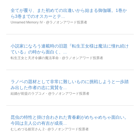
全てが覆り、また初めての出逢いから始まる御伽噺。1巻か
ら3巻までのオスカーとテ...
Unnamed Memory IV - @ラノオンアワード投票者
小説家になろう連載時の旧題『転生王女様は魔法に憧れ続け
ている』の時から面白く、...
転生王女と天才令嬢の魔法革命 - @ラノオンアワード投票者
ラノベの題材として非常に難しいものに挑戦しようと一歩踏
み出した作者の志に賞賛を...
結婚が前提のラブコメ - @ラノオンアワード投票者
昆虫の特性と掛け合わされた青春劇がめちゃめちゃ面白い。
今回は主人公の有吉が成長...
むしめづる姫宮さん 2 - @ラノオンアワード投票者