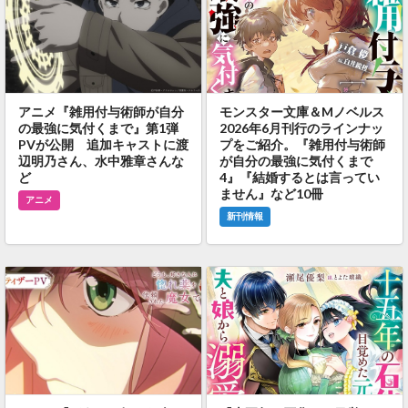
アニメ『雑用付与術師が自分
モンスター文庫＆Mノベルス
の最強に気付くまで』第1弾
2026年6月刊行のラインナッ
PVが公開 追加キャストに渡
プをご紹介。『雑用付与術師
辺明乃さん、水中雅章さんな
が自分の最強に気付くまで
ど
4』『結婚するとは言ってい
ません』など10冊
アニメ
新刊情報