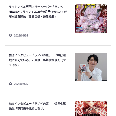
ライトノベル専門フリーペーパー「ラノベ
NEWSオフライン」2023年9月号（vol.14）が
順次設置開始（設置店舗・施設掲載）
2023/09/24
独占インタビュー「ラノベの素」 『神は遊
戯に飢えている。』声優・島﨑信長さん（フ
ェイ役）
2023/07/25
独占インタビュー「ラノベの素」 伏見七尾
先生『獄門撫子此処ニ在リ』