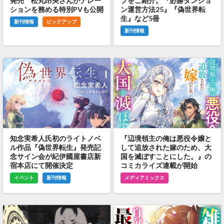
発売 松丸昂央さんがナレー
プをご紹介。『必勝ダンジョ
ションを務める特別PVも公開
ン運営方法25』『偽世界転
生』など5冊
新刊情報
ピックアップ
新刊情報
知念実希人氏初のライトノベ
『辺境領主の俺は悪役令嬢と
ル作品『偽世界転生』発売記
して追放された嫁のため、大
念サイン会が紀伊國屋書店新
国を滅ぼすことにした。』の
宿本店にて開催決定
コミカライズ連載が開始
イベント
新刊情報
メディアミックス