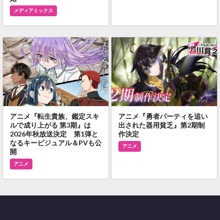
メディアミックス
アニメ『転生貴族、鑑定スキ
アニメ『勇者パーティを追い
ルで成り上がる 第3期』は
出された器用貧乏』第2期制
2026年秋放送決定 第1弾と
作決定
なるキービジュアル＆PVも公
アニメ
開
アニメ