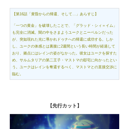
【第16話「黄昏からの帰還、そして…」あらすじ】
「一つの黄金」を破壊したことで、「グラッド・シィ＝イム」
も完全に消滅。闇の中をさまようユークとニーベルンだった
が、突如現れた光に導かれドゥナへの帰還に成功する。しか
し、ユークの体感とは裏腹に2週間という長い時間が経過して
おり、拠点にはレインの姿がなかった。彼女はユークを探すた
め、サルムタリアの第二王子・マストマの邸宅に向かったとい
う。ユークはレインを奪還するべく、マストマとの直接交渉に
臨む。
【先行カット】