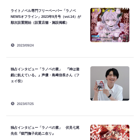
ライトノベル専門フリーペーパー「ラノベ
NEWSオフライン」2023年9月号（vol.14）が
順次設置開始（設置店舗・施設掲載）
2023/09/24
独占インタビュー「ラノベの素」 『神は遊
戯に飢えている。』声優・島﨑信長さん（フ
ェイ役）
2023/07/25
独占インタビュー「ラノベの素」 伏見七尾
先生『獄門撫子此処ニ在リ』