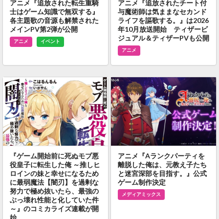
アニメ『追放された転生重騎
アニメ『追放されたチート付
士はゲーム知識で無双する』
与魔術師は気ままなセカンド
各主題歌の音源も解禁された
ライフを謳歌する。』は2026
メインPV第2弾が公開
年10月放送開始 ティザービ
ジュアル＆ティザーPVも公開
アニメ
イベント
アニメ
『ゲーム開始前に死ぬモブ悪
アニメ『Aランクパーティを
役皇子に転生した俺 ～推しヒ
離脱した俺は、元教え子たち
ロインの妹と幸せになるため
と迷宮深部を目指す。』公式
に最弱魔法【闇刃】を過剰な
ゲーム制作決定
努力で極め抜いたら、最強の
メディアミックス
ぶっ壊れ性能と化していた件
～』のコミカライズ連載が開
始