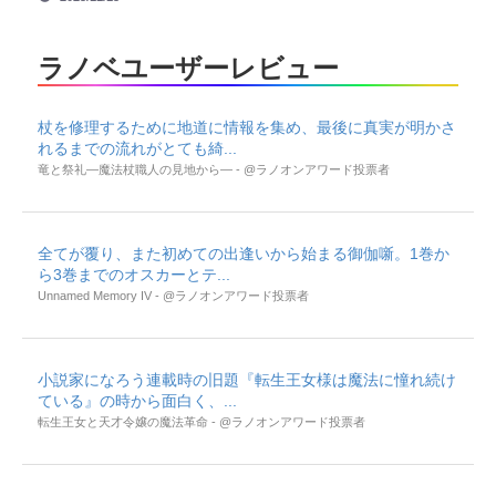
ラノベユーザーレビュー
杖を修理するために地道に情報を集め、最後に真実が明かさ
れるまでの流れがとても綺...
竜と祭礼―魔法杖職人の見地から― - @ラノオンアワード投票者
全てが覆り、また初めての出逢いから始まる御伽噺。1巻か
ら3巻までのオスカーとテ...
Unnamed Memory IV - @ラノオンアワード投票者
小説家になろう連載時の旧題『転生王女様は魔法に憧れ続け
ている』の時から面白く、...
転生王女と天才令嬢の魔法革命 - @ラノオンアワード投票者