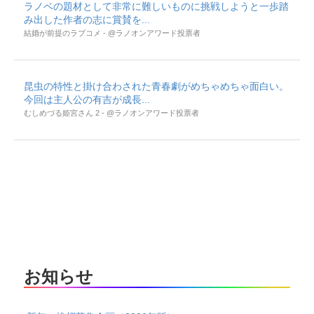
ラノベの題材として非常に難しいものに挑戦しようと一歩踏
み出した作者の志に賞賛を...
結婚が前提のラブコメ - @ラノオンアワード投票者
昆虫の特性と掛け合わされた青春劇がめちゃめちゃ面白い。
今回は主人公の有吉が成長...
むしめづる姫宮さん 2 - @ラノオンアワード投票者
お知らせ