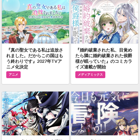
『真の聖女である私は追放さ
『婚約破棄された私、目覚め
れました。だからこの国はも
たら隣に婚約破棄された侯爵
う終わりです』2027年TVア
様が眠っていた』のコミカラ
ニメ化決定
イズ連載が開始
アニメ
メディアミックス