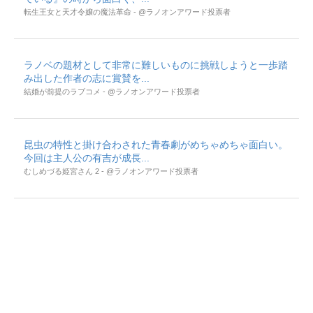
転生王女と天才令嬢の魔法革命 - @ラノオンアワード投票者
ラノベの題材として非常に難しいものに挑戦しようと一歩踏
み出した作者の志に賞賛を...
結婚が前提のラブコメ - @ラノオンアワード投票者
昆虫の特性と掛け合わされた青春劇がめちゃめちゃ面白い。
今回は主人公の有吉が成長...
むしめづる姫宮さん 2 - @ラノオンアワード投票者