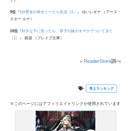
ナ）
9
位
『
3分聖女の幸せぐーたら生活（1）
』 ゆいレギナ （アース・
スター ルナ）
10
位
『
好きな子に告ったら、双子の妹がオマケでついてきた
（1）
』 鏡遊 （ブレイブ文庫）
＞
ReaderStore
調べ
売上ランキング
※このページにはアフィリエイトリンクが使用されています