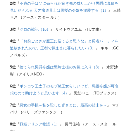
2
位
『
不貞の子は父に売られた嫁ぎ先の成り上がり男爵に真価を
見いだされる 天才魔道具士は黒髪の令嬢を溺愛する（1）
』 三崎
ちさ （アース・スター ルナ）
3
位
『
クロの戦記（16）
』 サイトウアユム （HJ文庫）
4
位
『
「お前ごときが魔王に勝てると思うな」と勇者パーティを
追放されたので、王都で気ままに暮らしたい（3）
』 キキ （GC
ノベルズ）
5
位
『
捨てられ男爵令嬢は黒騎士様のお気に入り（8）
』 水野沙
彰 （アイリスNEO）
6
位
『
ポンコツ王太子のモブ姉王女らしいけど、悪役令嬢が可哀
想なので助けようと思います（4）
』 諏訪ぺこ （TOブックス）
7
位
『
悪女の手帳～私を殺した皆さまに、最高の結末を～
』 マチ
バリ （ベリーズファンタジー）
8
位
『
戦姫アリシア物語（1）
』 長門佳祐 （アース・スター ル