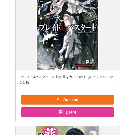
ブレイド&バスタード5 -奴の屍を曳いてゆけ- (DREノベルス か
1-1-5)
Amazon
DMM