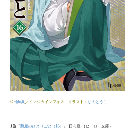
©
日向夏
／イマジカインフォス イラスト：
しのとうこ
1
位
『
薬屋のひとりごと（16）
』 日向夏 （ヒーロー文庫）