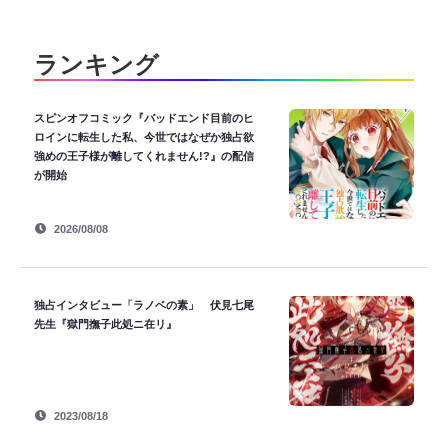
ランキング
スピンオフコミック『バッドエンド目前のヒ
ロインに転生した私、今世ではなぜか独占欲
強めの王子様が離してくれません!?』の配信
が開始
2026/08/08
独占インタビュー「ラノベの素」 伏見七尾
先生『獄門撫子此処ニ在リ』
2023/08/18