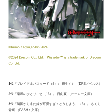
©Kumo Kagyu,so-bin 2024
©2024 Drecom Co., Ltd. Wizardry™ is a trademark of Drecom
Co.,Ltd.
1
位
『ブレイド＆バスタード（5）』 蝸牛くも （DREノベルス）
2
位
『薬屋のひとりごと（16）』 日向夏 （ヒーロー文庫）
3
位
『隣国から来た嫁が可愛すぎてどうしよう。（3）』 さくら
青嵐 （PASH！文庫）