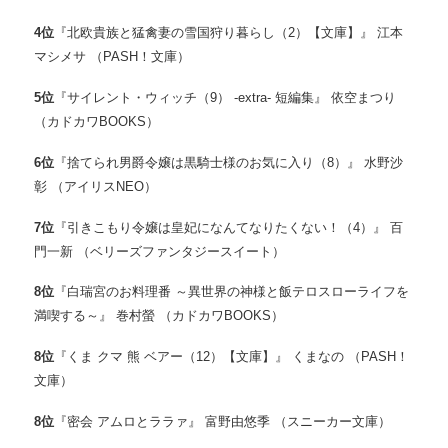
4
位
『北欧貴族と猛禽妻の雪国狩り暮らし（2）【文庫】』 江本
マシメサ （PASH！文庫）
5
位
『サイレント・ウィッチ（9） -extra- 短編集』 依空まつり
（カドカワBOOKS）
6
位
『捨てられ男爵令嬢は黒騎士様のお気に入り（8）』 水野沙
彰 （アイリスNEO）
7
位
『引きこもり令嬢は皇妃になんてなりたくない！（4）』 百
門一新 （ベリーズファンタジースイート）
8
位
『白瑞宮のお料理番 ～異世界の神様と飯テロスローライフを
満喫する～』 巻村螢 （カドカワBOOKS）
8
位
『くま クマ 熊 ベアー（12）【文庫】』 くまなの （PASH！
文庫）
8
位
『密会 アムロとララァ』 富野由悠季 （スニーカー文庫）