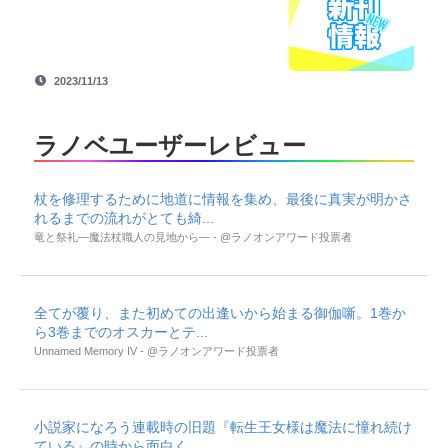
2023/11/13
ラノベユーザーレビュー
杖を修理するために地道に情報を集め、最後に真実が明かさ
れるまでの流れがとても綺...
竜と祭礼―魔法杖職人の見地から― - @ラノオンアワード投票者
全てが覆り、また初めての出逢いから始まる御伽噺。1巻か
ら3巻までのオスカーとテ...
Unnamed Memory IV - @ラノオンアワード投票者
小説家になろう連載時の旧題『転生王女様は魔法に憧れ続け
ている』の時から面白く、...